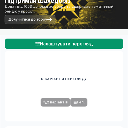
Підтримай Шахедоріз
Донат від 100₴ допомагає збору та відкриває тематичний
бейдж у профілі.
Долучитися до збору
Налаштувати перегляд
Є ВАРІАНТИ ПЕРЕГЛЯДУ
Спочатку оберіть переклад
Після вибору команди стануть доступними плеєр і список
серій.
2 варіантів
1 еп.