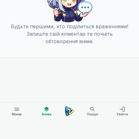
Будьте першими, хто поділиться враженнями!
Залиште свій коментар та почніть
обговорення аніме.
menu
layers
search
login
Меню
Аніме
Пошук
Увійти