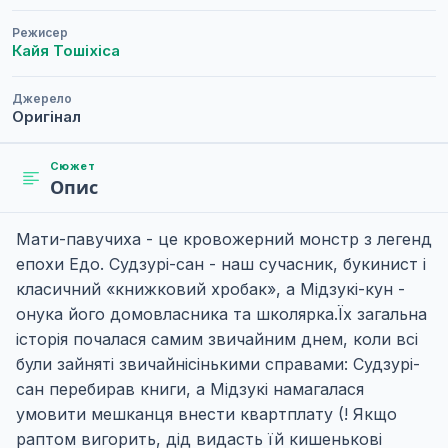
Режисер
Кайя Тошіхіса
Джерело
Оригінал
Сюжет
Опис
Мати-павучиха - це кровожерний монстр з легенд
епохи Едо. Судзурі-сан - наш сучасник, букинист і
класичний «книжковий хробак», а Мідзукі-кун -
онука його домовласника та школярка.Їх загальна
історія почалася самим звичайним днем, коли всі
були зайняті звичайнісінькими справами: Судзурі-
сан перебирав книги, а Мідзукі намагалася
умовити мешканця внести квартплату (! Якщо
раптом вигорить, дід видасть їй кишенькові