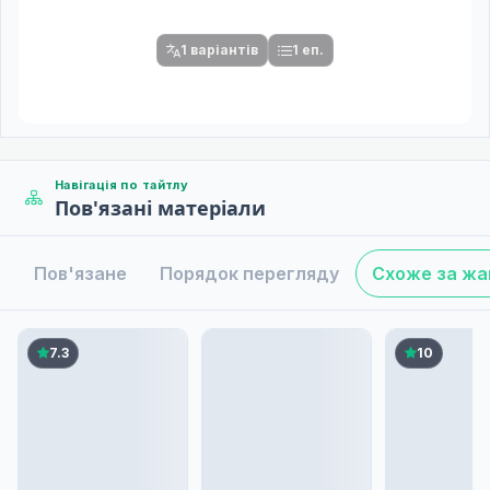
Після вибору команди стануть доступними плеєр і список
серій.
1 варіантів
1 еп.
Навігація по тайтлу
Пов'язані матеріали
Пов'язане
Порядок перегляду
Схоже за ж
7.3
10