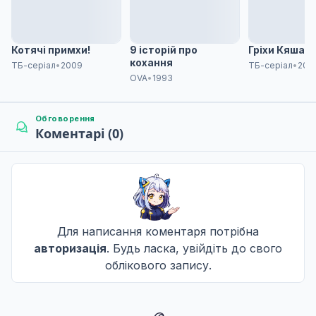
Котячі примхи!
9 історій про
Гріхи Кяшан
кохання
ТБ-серіал
•
2009
ТБ-серіал
•
200
OVA
•
1993
Обговорення
Коментарі (0)
Для написання коментаря потрібна
авторизація
. Будь ласка, увійдіть до свого
облікового запису.