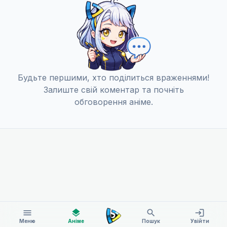
Будьте першими, хто поділиться враженнями!
Залиште свій коментар та почніть
обговорення аніме.
menu
layers
search
login
Меню
Аніме
Пошук
Увійти