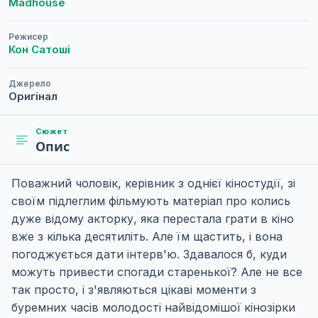
Madhouse
Режисер
Кон Сатоші
Джерело
Оригінал
Сюжет
Опис
Поважний чоловік, керівник з однієї кіностудії, зі
своїм підлеглим фільмують матеріал про колись
дуже відому акторку, яка перестала грати в кіно
вже з кілька десятиліть. Але їм щастить, і вона
погоджується дати інтерв'ю. Здавалося б, куди
можуть привести спогади старенької? Але не все
так просто, і з'являються цікаві моменти з
буремних часів молодості найвідомішої кінозірки