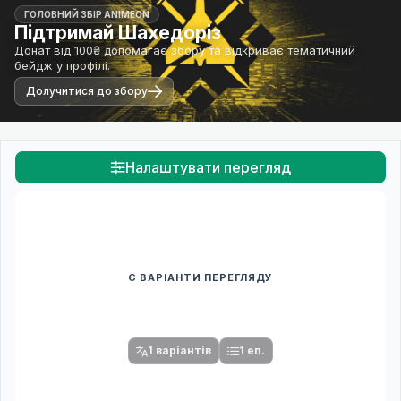
ГОЛОВНИЙ ЗБІР ANIMEON
Підтримай Шахедоріз
Донат від 100₴ допомагає збору та відкриває тематичний
бейдж у профілі.
Долучитися до збору
Налаштувати перегляд
Є ВАРІАНТИ ПЕРЕГЛЯДУ
Спочатку оберіть переклад
Після вибору команди стануть доступними плеєр і список
серій.
1 варіантів
1 еп.