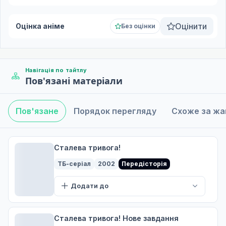
Оцінити
Оцінка аніме
Без оцінки
Навігація по тайтлу
Пов'язані матеріали
Пов'язане
Порядок перегляду
Схоже за ж
Сталева тривога!
ТБ-серіал
2002
Передісторія
Додати до
Сталева тривога! Нове завдання