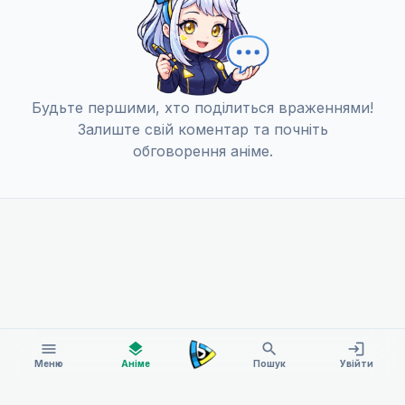
Будьте першими, хто поділиться враженнями!
Залиште свій коментар та почніть
обговорення аніме.
menu
layers
search
login
Меню
Аніме
Пошук
Увійти