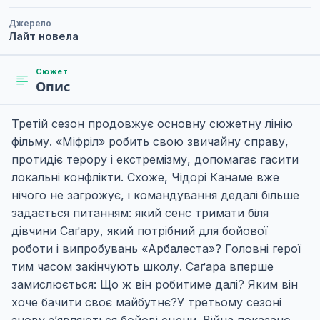
Джерело
Лайт новела
Сюжет
Опис
Третій сезон продовжує основну сюжетну лінію
фільму. «Міфріл» робить свою звичайну справу,
протидіє терору і екстремізму, допомагає гасити
локальні конфлікти. Схоже, Чідорі Канаме вже
нічого не загрожує, і командування дедалі більше
задається питанням: який сенс тримати біля
дівчини Саґару, який потрібний для бойової
роботи і випробувань «Арбалеста»? Головні герої
тим часом закінчують школу. Саґара вперше
замислюється: Що ж він робитиме далі? Яким він
хоче бачити своє майбутнє?У третьому сезоні