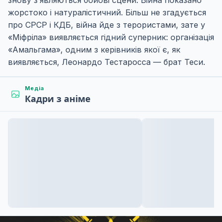
знову з’являються бойові сцени. Війна показано
жорстоко і натуралістичний. Більш не згадується
про СРСР і КДБ, війна йде з терористами, зате у
«Міфріла» виявляється гідний суперник: організація
«Амальгама», одним з керівників якої є, як
виявляється, Леонардо Тестаросса — брат Теси.
Медіа
Кадри з аніме