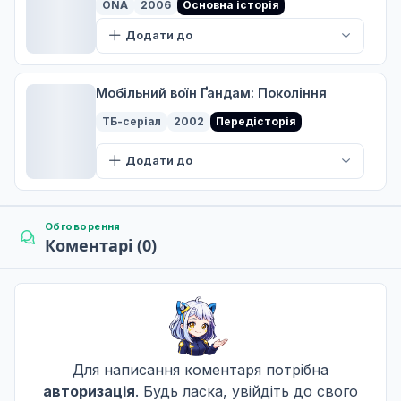
ONA
2006
Основна історія
ФАЗА-07: ЗЕМЛЯ ПЛУТАНИНИ
Додати до
7
07 лист. 2004
Мобільний воїн Ґандам: Покоління
ФАЗА-08: ПЕРЕХРЕСТЯ
ТБ-серіал
2002
Передісторія
8
04 груд. 2004
Додати до
ФАЗА-09: ОГОЛЕНІ ІКЛА
9
11 груд. 2004
Обговорення
Коментарі (0)
ФАЗА-10: ЗАКЛЯТТЯ БАТЬКА
10
18 груд. 2004
Для написання коментаря потрібна
ФАЗА-11: ОБРАНИЙ ШЛЯХ
авторизація
. Будь ласка, увійдіть до свого
11
25 груд. 2004