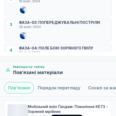
16 жовт. 2004
ФАЗА-03: ПОПЕРЕДЖУВАЛЬНІ ПОСТРІЛИ
3
30 жовт. 2004
ФАЗА-04: ПОЛЕ БОЮ ЗОРЯНОГО ПИЛУ
4
06 лист. 2004
Навігація по тайтлу
Пов'язані матеріали
ФАЗА-05: ШРАМИ, ЯКІ НЕ ЗАГОЯТЬСЯ
5
13 лист. 2004
Пов'язане
Порядок перегляду
Схоже за ж
ФАЗА-06: КІНЕЦЬ СВІТУ
6
20 лист. 2004
Мобільний воїн Ґандам: Покоління КЕ73 -
Зоряний мрійник