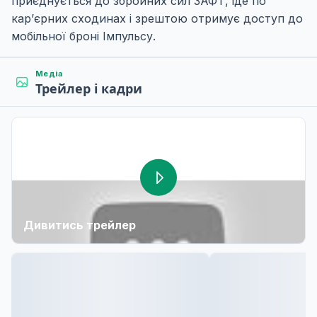
приєднується до збройних сил ЗАФТ, іде по
кар’єрних сходинах і зрештою отримує доступ до
мобільної броні Імпульсу.
Медіа
Трейлер і кадри
Дивитись трейлер