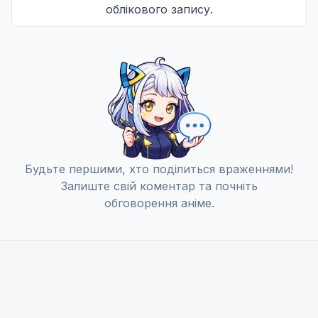
облікового запису.
ФАЗА-12: КРОВ У ВОДІ
12
25 груд. 2003
ФАЗА-13: ВОСКРЕСЛІ КРИЛА
13
08 січ. 2005
Будьте першими, хто поділиться враженнями!
Залиште свій коментар та почніть
ФАЗА-14: ПОЛІТ НА ЗАВТРА
обговорення аніме.
14
15 січ. 2005
ФАЗА-15: ПОВЕРНЕННЯ НА ПОЛЕ БОЮ
15
22 січ. 2005