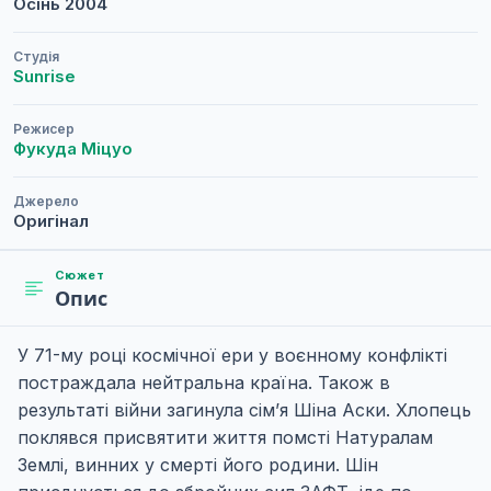
Осінь
2004
Студія
Sunrise
Режисер
Фукуда Міцуо
Джерело
Оригінал
Сюжет
Опис
У 71-му році космічної ери у воєнному конфлікті
постраждала нейтральна країна. Також в
результаті війни загинула сім’я Шіна Аски. Хлопець
поклявся присвятити життя помсті Натуралам
Землі, винних у смерті його родини. Шін