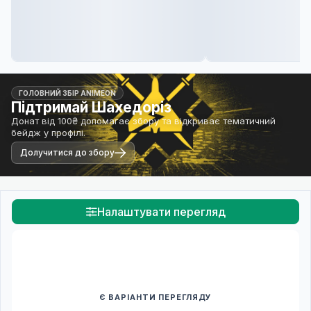
ГОЛОВНИЙ ЗБІР ANIMEON
Підтримай Шахедоріз
Донат від 100₴ допомагає збору та відкриває тематичний
бейдж у профілі.
Долучитися до збору
Налаштувати перегляд
Є ВАРІАНТИ ПЕРЕГЛЯДУ
Спочатку оберіть переклад