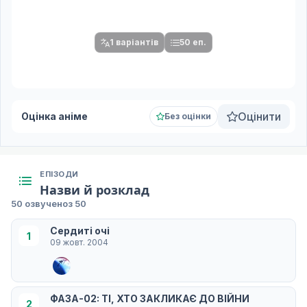
Після вибору команди стануть доступними плеєр і список
серій.
1 варіантів
50 еп.
Оцінити
Оцінка аніме
Без оцінки
ЕПІЗОДИ
Назви й розклад
50 озвучено
з 50
Сердиті очі
1
09 жовт. 2004
ФАЗА-02: ТІ, ХТО ЗАКЛИКАЄ ДО ВІЙНИ
2