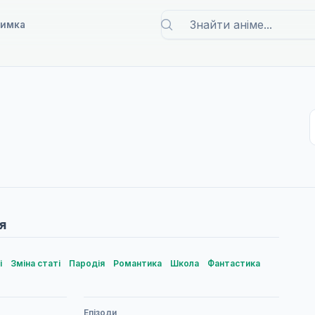
римка
я
і
Зміна статі
Пародія
Романтика
Школа
Фантастика
Епізоди