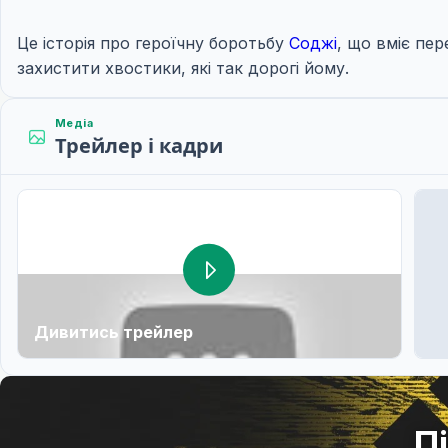
Це історія про героїчну боротьбу
Соджі
, що вміє пер
захистити хвостики, які так дорогі йому.
Медіа
Трейлер і кадри
Дивитись трейлер
П