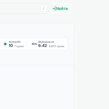
Увійти
/
AnimeON
MyAnimeList
MAL
10
6.42
1 оцінок
68617 оцінок