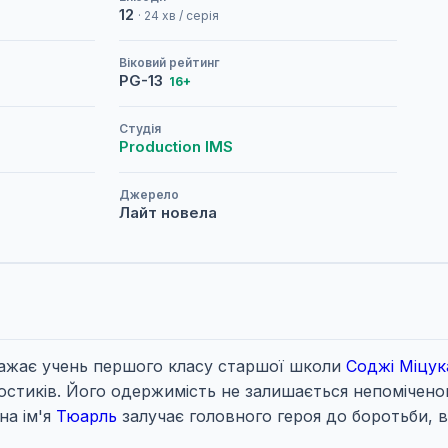
12
· 24 хв / серія
Віковий рейтинг
PG-13
16+
Студія
Production IMS
Джерело
Лайт новела
важає учень першого класу старшої школи
Соджі Міцук
хвостиків. Його одержимість не залишається непомічен
на ім'я
Тюарль
залучає головного героя до боротьби,