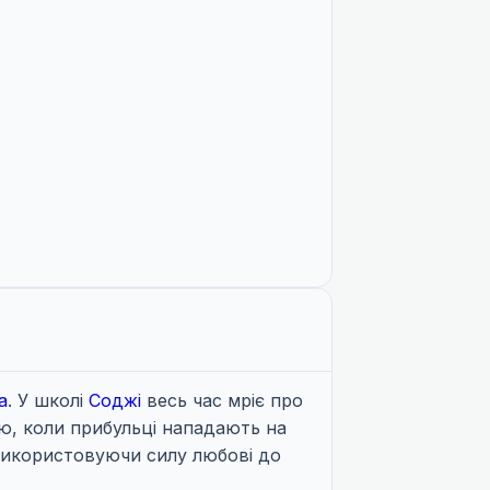
а
. У школі
Соджі
весь час мріє про
ою, коли прибульці нападають на
 використовуючи силу любові до