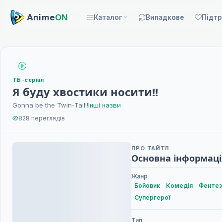
Anime
ON
Каталог
Випадкове
Підт
ТБ-серіал
Я буду хвостики носити!!
Gonna be the Twin-Tail!!
Інші назви
828 переглядів
ПРО ТАЙТЛ
Основна інформаці
Жанр
Бойовик
Комедія
Фентез
Супергерої
Тип