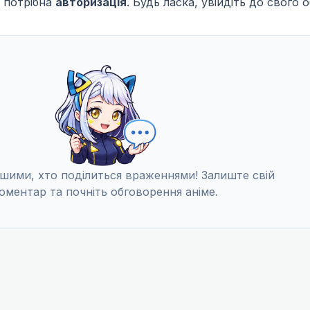
 потрібна
авторизація
. Будь ласка, увійдіть до свого 
шими, хто поділиться враженнями! Залиште свій
оментар та почніть обговорення аніме.