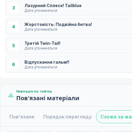
Лазурний Сплеск! Tailblue
3
Дата уточнюється
Жорстокість: Подвійна битва!
4
Дата уточнюється
Третій Twin-Tail!
5
Дата уточнюється
Відпускання гальм!!
6
Дата уточнюється
Пристрасний дебют! Темний Хватець
7
Дата уточнюється
Навігація по тайтлу
Пов'язані матеріали
Перша Еріни...
8
Дата уточнюється
Пов'язане
Порядок перегляду
Схоже за ж
Розбивай! Хаосична Нескінченність
9
Дата уточнюється