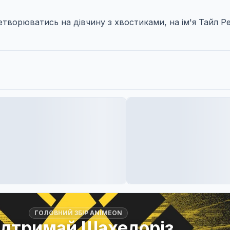
етворюватись на дівчину з хвостиками, на ім'я Тайл Ре
ГОЛОВНИЙ ЗБІР ANIMEON
ідтримай Шахедоріз