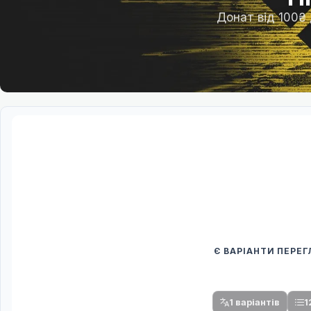
Донат від 100₴
Є ВАРІАНТИ ПЕРЕ
Спочатку оберіть
Після вибору команди стануть доступни
1 варіантів
1