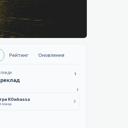
Рейтинг
Оновлення
ЕГЛЯДУ
1
ереклад
1
три K0wbassa
1 плеєр