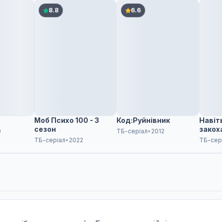
8.8
6.6
Моб Психо 100 - 3
Код:Руйнівник
Навіт
сезон
закох
0
ТБ-серіал
•
2012
ТБ-серіал
•
2022
ТБ-сер