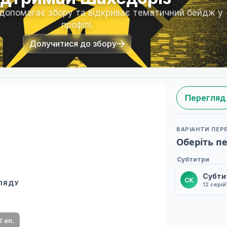
 допомагає збору та відкриває тематичний бейдж у
профілі.
Долучитися до збору
Перегляд
ВАРІАНТИ ПЕР
Оберіть п
Субтитри
Субти
СK
ГЛЯДУ
12 серій
 переклад
ми плеєр і список серій.
2 еп.