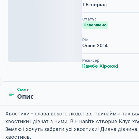
ТБ-серіал
Статус
Завершено
Рік
Осінь
2014
Режисер
Камбе Хіроюкі
Сюжет
Опис
Хвостики - слава всього людства, принаймні так в
хвостики і дівчат з ними. Він навіть створив Клуб 
Землю і хочуть забрати усі хвостики! Дивна дівчина 
хвостиків.