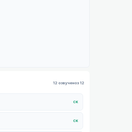
12 озвучено
з 12
СK
СK