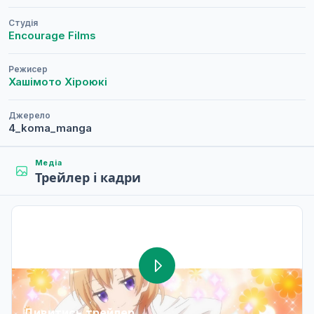
Студія
Encourage Films
Режисер
Хашімото Хіроюкі
Джерело
4_koma_manga
Медіа
Трейлер і кадри
Дивитись трейлер