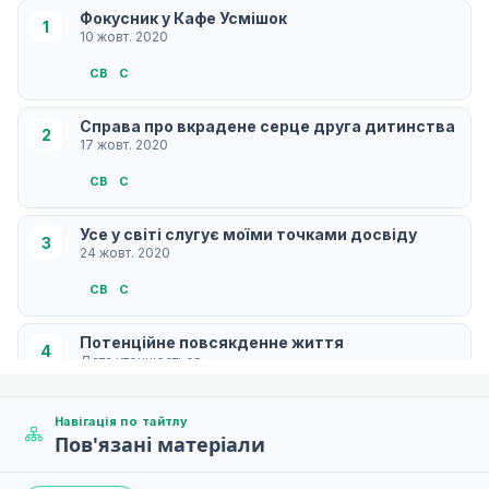
Фокусник у Кафе Усмішок
1
10 жовт. 2020
СB
С
Справа про вкрадене серце друга дитинства
2
17 жовт. 2020
СB
С
Усе у світі слугує моїми точками досвіду
3
24 жовт. 2020
СB
С
Потенційне повсякденне життя
4
Дата уточнюється
СB
С
Навігація по тайтлу
Пов'язані матеріали
Вона — лютий вихор, вона — безтурботний вітер
5
Дата уточнюється