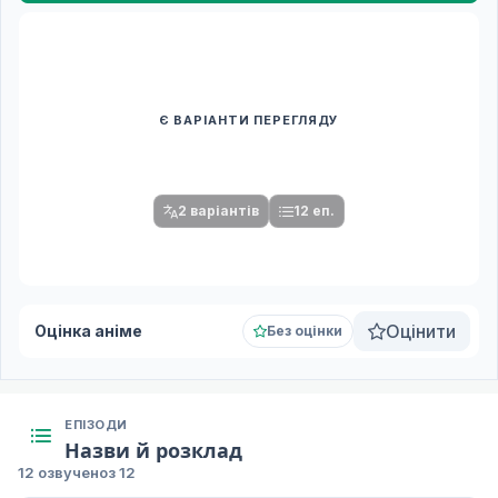
Є ВАРІАНТИ ПЕРЕГЛЯДУ
Спочатку оберіть переклад
Після вибору команди стануть доступними плеєр і список
серій.
2 варіантів
12 еп.
Оцінити
Оцінка аніме
Без оцінки
ЕПІЗОДИ
Назви й розклад
12 озвучено
з 12