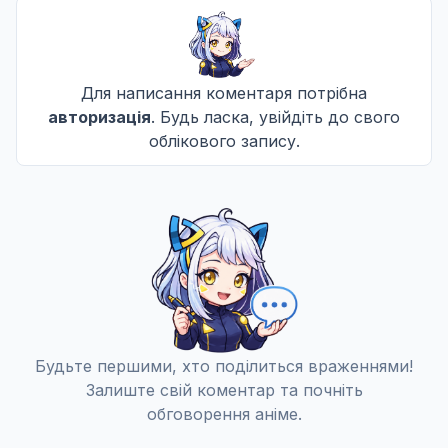
Запит на підтримку від повного серця
10
Дата уточнюється
С
СB
Для написання коментаря потрібна
Кафе Усмішок і Райдужний Маг
авторизація
. Будь ласка, увійдіть до свого
11
Дата уточнюється
облікового запису.
С
СB
Я можу зробити цей крок уперед, бо ти дивишся
12
Дата уточнюється
С
СB
Будьте першими, хто поділиться враженнями!
Залиште свій коментар та почніть
обговорення аніме.