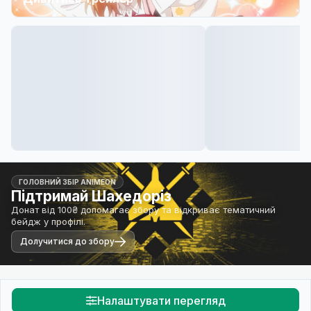
ГОЛОВНИЙ ЗБІР ANIMEON
Підтримай Шахедоріз
Донат від 100₴ допомагає збору та відкриває тематичний
бейдж у профілі.
Долучитися до збору
Налаштувати перегляд