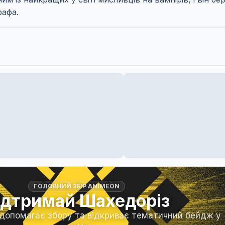
рафа.
ГОЛОВНИЙ ЗБІР ANIMEON
ідтримай Шахедоріз
 допомагає збору та відкриває тематичний бейдж у