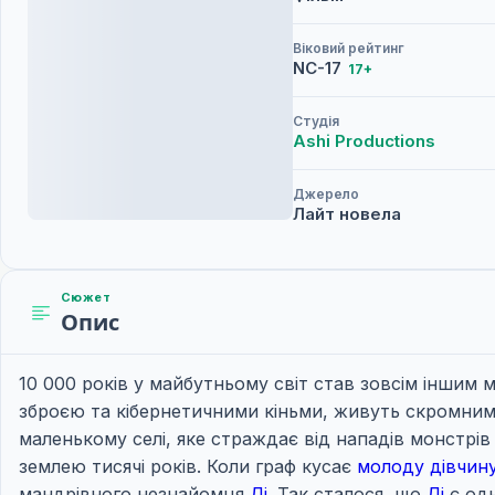
Віковий рейтинг
NC-17
17+
Студія
Ashi Productions
Джерело
Лайт новела
Сюжет
Опис
10 000 років у майбутньому світ став зовсім іншим 
зброєю та кібернетичними кіньми, живуть скромним 
маленькому селі, яке страждає від нападів монстрів
землею тисячі років. Коли граф кусає
молоду дівчин
мандрівного незнайомця
Ді
. Так сталося, що
Ді
є одн