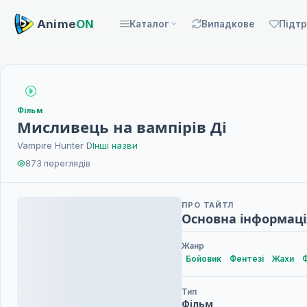
Anime
ON
Каталог
Випадкове
Підт
Фільм
Мисливець на вампірів Ді
Vampire Hunter D
Інші назви
873 переглядів
ПРО ТАЙТЛ
Основна інформаці
Жанр
Бойовик
Фентезі
Жахи
Тип
Фільм