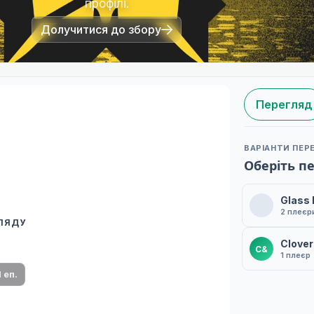
профілі.
Долучитися до збору
Перегляд
ВАРІАНТИ ПЕР
Оберіть п
Glass
2 плеєр
ГЛЯДУ
 переклад
Clover
C&
ми плеєр і список серій.
1 плеєр
1 еп.