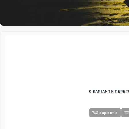
Є ВАРІАНТИ ПЕРЕ
Спочатку оберіть
Після вибору команди стануть доступни
2 варіантів