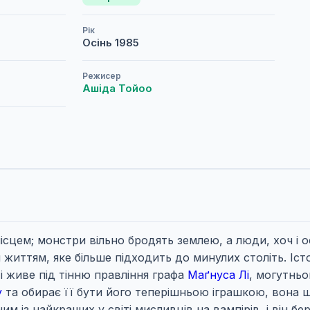
Рік
Осінь
1985
Режисер
Ашіда Тойоо
місцем; монстри вільно бродять землею, а люди, хоч і
життям, яке більше підходить до минулих століть. Іст
 і живе під тінню правління графа
Маґнуса Лі
, могутньо
у
та обирає її бути його теперішньою іграшкою, вона 
им із найкращих у світі мисливців на вампірів, і він б