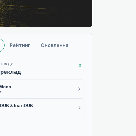
Рейтинг
Оновлення
ЕГЛЯДУ
2
ереклад
 Moon
и
DUB & InariDUB