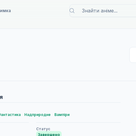
римка
я
Фантастика
Надприродне
Вампіри
Статус
Завершено