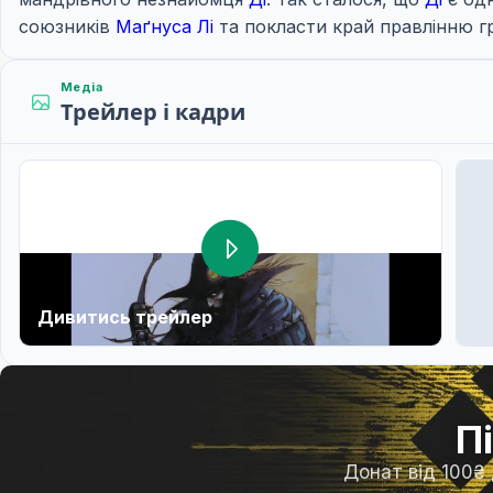
союзників
Маґнуса Лі
та покласти край правлінню г
Медіа
Трейлер і кадри
Дивитись трейлер
П
Донат від 100₴