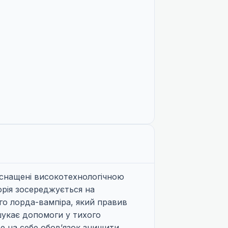
 оснащені високотехнологічною
орія зосереджується на
го лорда-вампіра, який правив
шукає допомоги у тихого
ере на себе обов’язок знищити