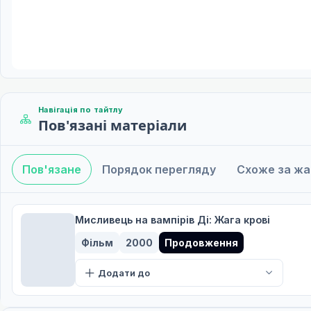
Навігація по тайтлу
Пов'язані матеріали
Пов'язане
Порядок перегляду
Схоже за ж
Мисливець на вампірів Ді: Жага крові
Фільм
2000
Продовження
Додати до