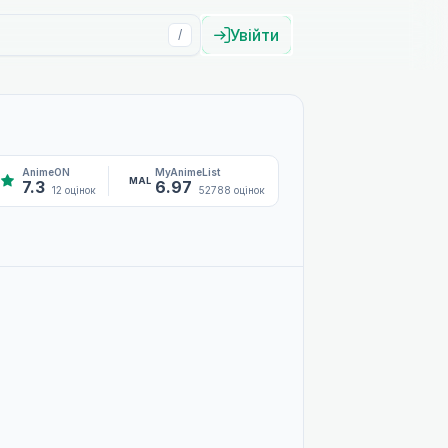
Увійти
/
AnimeON
MyAnimeList
MAL
7.3
6.97
12 оцінок
52788 оцінок