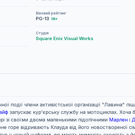
Віковий рейтинг
PG-13
16+
Студія
Square Enix Visual Works
чної події члени активістської організації "Лавина" п
айф
запускає кур'єрську службу на мотоциклах. Хоча бі
ирі зі своїми двома маленькими підопічними
Марлен
і
Д
рне горе відривають Клауда від його новоствореної сі
гур у чорній уніформі, які мають мимохідь схожість з 