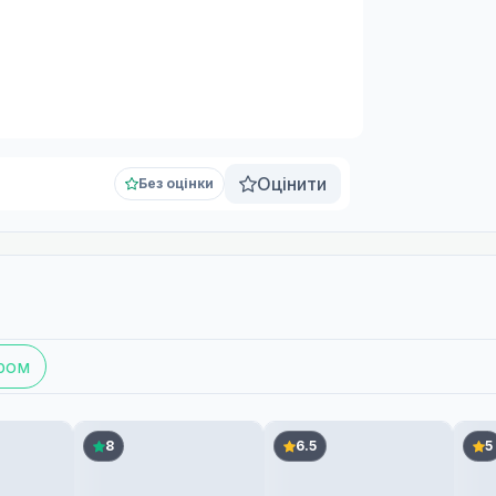
Оцінити
Без оцінки
ром
8
6.5
5