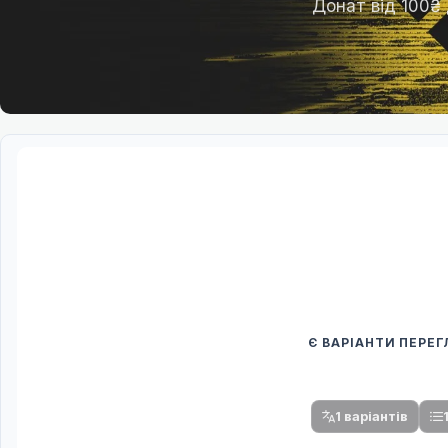
Донат від 100₴
Є ВАРІАНТИ ПЕРЕ
Спочатку оберіть
Після вибору команди стануть доступни
1 варіантів