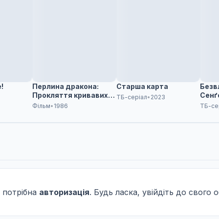
!
Перлина дракона:
Старша карта
Безв
Прокляття кривавих
Сенґ
ТБ-серіал
•
2023
рубінів
Фільм
•
1986
ТБ-се
 потрібна
авторизація
. Будь ласка, увійдіть до свого 