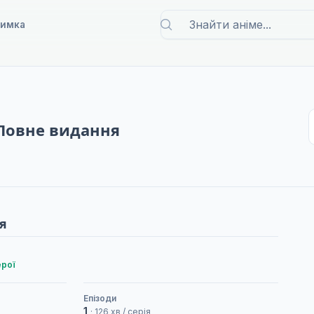
римка
 Повне видання
я
ерої
Епізоди
1
· 126 хв / серія