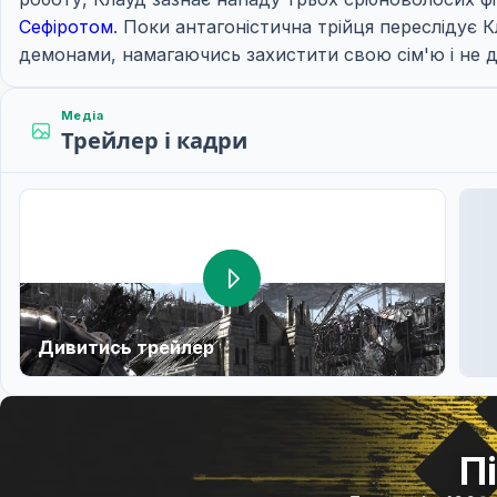
Сефіротом
. Поки антагоністична трійця переслідує
демонами, намагаючись захистити свою сім'ю і не 
Медіа
Трейлер і кадри
Дивитись трейлер
П