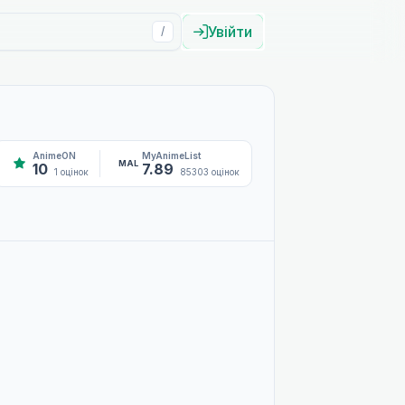
Увійти
/
AnimeON
MyAnimeList
MAL
10
7.89
1 оцінок
85303 оцінок