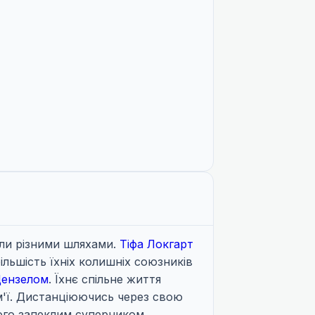
ішли різними шляхами.
Тіфа Локгарт
льшість їхніх колишніх союзників
ензелом
. Їхнє спільне життя
м'ї. Дистанціюючись через свою
його запеклим суперником,