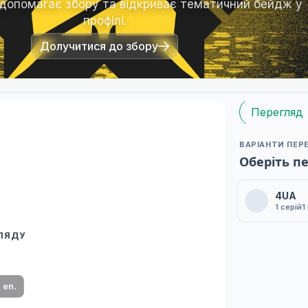
 допомагає збору та відкриває тематичний бейдж у
профілі.
Долучитися до збору
Перегляд
ВАРІАНТИ ПЕР
Оберіть п
4UA
1 серій
1
ГЛЯДУ
 переклад
ми плеєр і список серій.
1 еп.