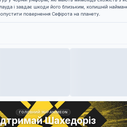
 Клауда і завдає шкоди його близьким, колишній найма
допустити повернення Сефірота на планету.
ГОЛОВНИЙ ЗБІР ANIMEON
ідтримай Шахедоріз