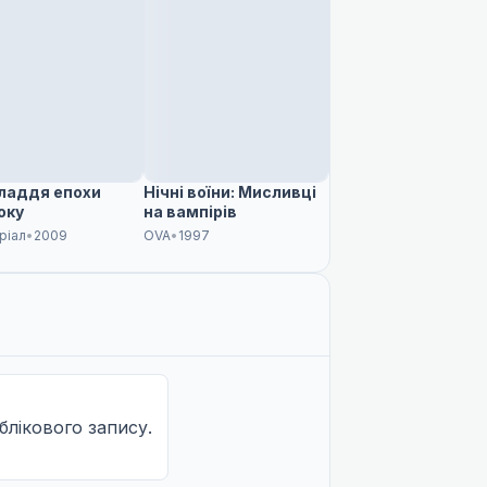
ладдя епохи
Нічні воїни: Мисливці
оку
на вампірів
ріал
•
2009
OVA
•
1997
облікового запису.