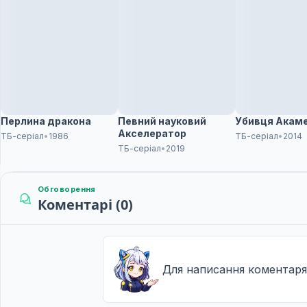
Перлина дракона
Певний науковий
Убивця Акаме
Акселератор
ТБ-серіал
•
1986
ТБ-серіал
•
2014
ТБ-серіал
•
2019
Обговорення
Коментарі (0)
Для написання коментаря