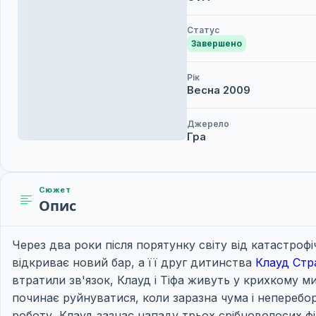
Статус
Завершено
Рік
Весна
2009
Джерело
Гра
Сюжет
Опис
Через два роки після порятунку світу від катастрофі
відкриває новий бар, а її друг дитинства
Клауд Стр
втратили зв'язок, Клауд і Тіфа живуть у крихкому м
починає руйнуватися, коли заразна чума і неперебо
роботу, Клауд зазнає нападу трьох срібноволосих фі