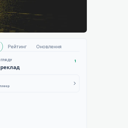
Рейтинг
Оновлення
ЕГЛЯДУ
1
ереклад
 плеєр