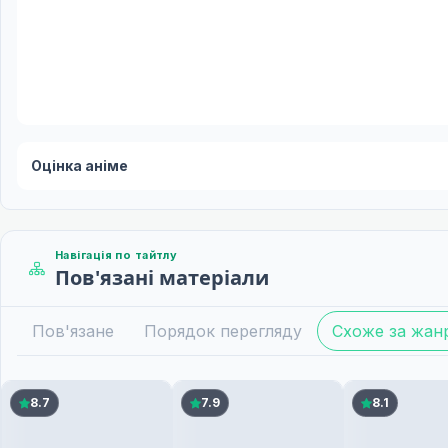
Оцінка аніме
Навігація по тайтлу
Пов'язані матеріали
Пов'язане
Порядок перегляду
Схоже за жан
8.7
7.9
8.1