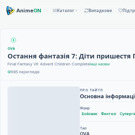
Anime
ON
Каталог
Випадкове
Підт
OVA
Остання фантазія 7: Діти пришестя
Final Fantasy VII: Advent Children Complete
Інші назви
685 переглядів
ПРО ТАЙТЛ
Основна інформаці
Жанр
Бойовик
Фентезі
Суперг
Тип
OVA