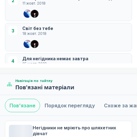
2
11 жовт. 2018
Світ без тебе
3
18 жовт. 2018
Для негідника немає завтра
4
25 жовт. 2018
Навігація по тайтлу
Пов'язані матеріали
Усі брехні, які я маю для тебе
5
01 лист. 2018
Пов'язане
Порядок перегляду
Схоже за ж
Цей світ, який ти обираєш
6
08 лист. 2018
Негідники не мріють про шляхетних
дівчат