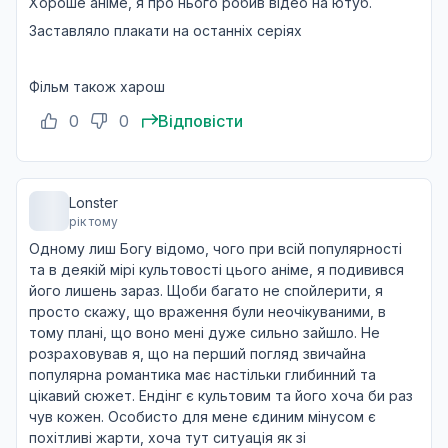
Хороше аніме, я про нього робив відео на ютуб.
13 груд. 2018
Заставляло плакати на останніх серіях
Фільм також харош
Життя — це нескінченна мрія
12
20 груд. 2018
0
0
Відповісти
Світанок після нескінченної ночі
13
Lonster
27 груд. 2018
рік тому
Одному лиш Богу відомо, чого при всій популярності
та в деякій мірі культовості цього аніме, я подивився
його лишень зараз. Щоби багато не спойлерити, я
просто скажу, що враження були неочікуваними, в
тому плані, що воно мені дуже сильно зайшло. Не
розраховував я, що на перший погляд звичайна
популярна романтика має настільки глибинний та
цікавий сюжет. Ендінг є культовим та його хоча би раз
чув кожен. Особисто для мене єдиним мінусом є
похітливі жарти, хоча тут ситуація як зі