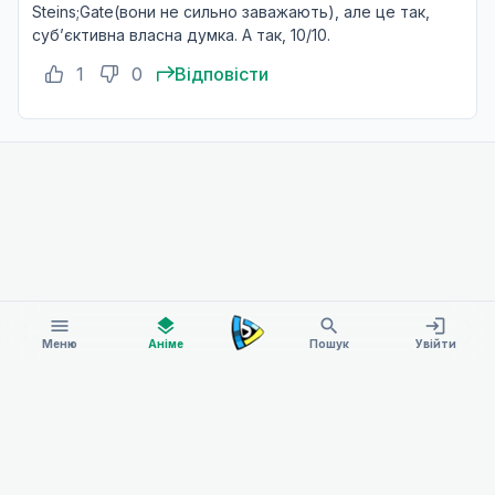
Steins;Gate(вони не сильно заважають), але це так,
субʼєктивна власна думка. А так, 10/10.
1
0
Відповісти
menu
layers
search
login
Меню
Аніме
Пошук
Увійти