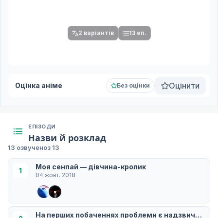
Спочатку оберіть переклад
Після вибору команди стануть доступними плеєр і список
серій.
2 варіантів
13 еп.
Оцінити
Оцінка аніме
Без оцінки
ЕПІЗОДИ
Назви й розклад
13 озвучено
з 13
Моя сенпай — дівчина-кролик
1
04 жовт. 2018
На перших побаченнях проблеми є надзвичайно