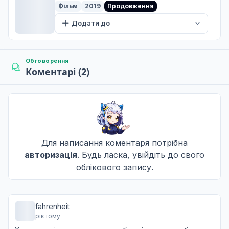
Фільм
2019
Продовження
Парадокс підліткового віку
Додати до
7
15 лист. 2018
Обговорення
Коментарі (2)
Змий усе в буремну ніч
8
22 лист. 2018
Сестра Паніка
9
29 лист. 2018
Для написання коментаря потрібна
авторизація
. Будь ласка, увійдіть до свого
облікового запису.
Складні вітання
10
06 груд. 2018
fahrenheit
рік тому
Пошуки Каеде
11