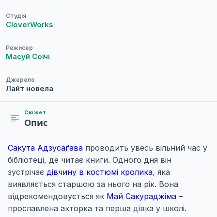
Студія
CloverWorks
Режисер
Масуй Соїчі
Джерело
Лайт новела
Сюжет
Опис
Сакута Адзусаґава
проводить увесь вільний час у
бібліотеці, де читає книги. Одного дня він
зустрічає
дівчину в костюмі кролика
, яка
виявляється старшою за нього на рік. Вона
відрекомендовується як
Май Сакураджіма
–
прославлена акторка та перша дівка у школі.