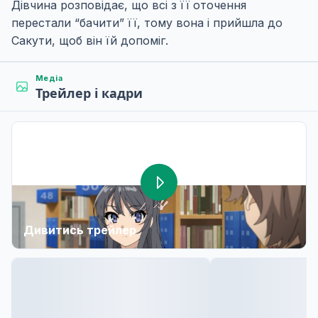
Дівчина розповідає, що всі з її оточення
перестали “бачити” її, тому вона і прийшла до
Сакути, щоб він їй допоміг.
Медіа
Трейлер і кадри
Дивитись трейлер