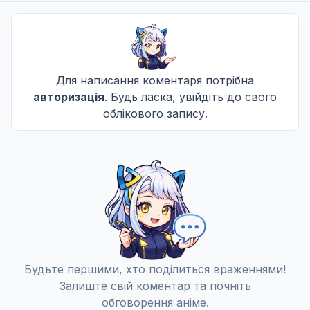
Розв'язка
10
Дата уточнюється
СД
Для написання коментаря потрібна
11 епізод
11
авторизація
. Будь ласка, увійдіть до свого
Дата уточнюється
облікового запису.
Не озвучена
Будьте першими, хто поділиться враженнями!
Залиште свій коментар та почніть
обговорення аніме.