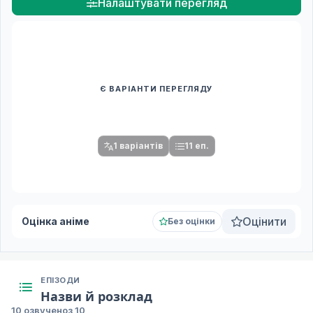
Налаштувати перегляд
Є ВАРІАНТИ ПЕРЕГЛЯДУ
Спочатку оберіть переклад
Після вибору команди стануть доступними плеєр і список
серій.
1 варіантів
11 еп.
Оцінити
Оцінка аніме
Без оцінки
ЕПІЗОДИ
Назви й розклад
10 озвучено
з 10