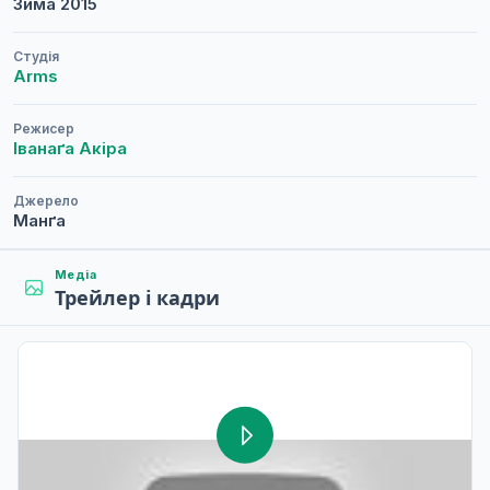
Зима
2015
Студія
Arms
Режисер
Іванаґа Акіра
Джерело
Манґа
Медіа
Трейлер і кадри