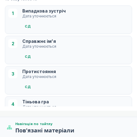
Випадкова зустріч
1
Дата уточнюється
СД
Справжнє ім'я
2
Дата уточнюється
СД
Протистояння
3
Дата уточнюється
СД
Тіньова гра
4
Дата уточнюється
СД
Навігація по тайтлу
Пов'язані матеріали
Око Істини
5