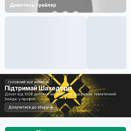
Дивитись трейлер
ГОЛОВНИЙ ЗБІР ANIMEON
Підтримай Шахедоріз
Донат від 100₴ допомагає збору та відкриває тематичний
бейдж у профілі.
Долучитися до збору