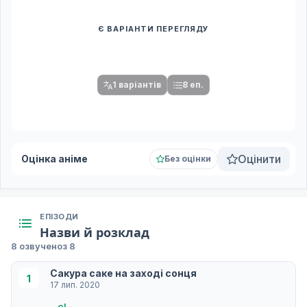
Є ВАРІАНТИ ПЕРЕГЛЯДУ
Спочатку оберіть переклад
Після вибору команди стануть доступними плеєр і список
серій.
1 варіантів
8 еп.
Оцінити
Оцінка аніме
Без оцінки
ЕПІЗОДИ
Назви й розклад
8 озвучено
з 8
Сакура саке на заході сонця
1
17 лип. 2020