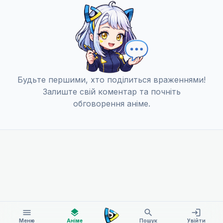
Будьте першими, хто поділиться враженнями!
Залиште свій коментар та почніть
обговорення аніме.
menu
layers
search
login
Меню
Аніме
Пошук
Увійти