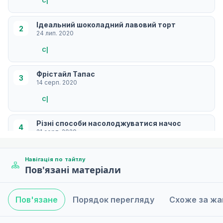
С|
Ідеальний шоколадний лавовий торт
2
24 лип. 2020
С|
Фрістайл Тапас
3
14 серп. 2020
С|
Різні способи насолоджуватися начос
4
21 серп. 2020
С|
Навігація по тайтлу
Пов'язані матеріали
Cherry Jam Reborn
5
28 серп. 2020
С|
Пов'язане
Порядок перегляду
Схоже за ж
Морепродуктовий чаудер на двох