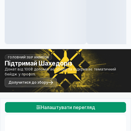
ГОЛОВНИЙ ЗБІР ANIMEON
Підтримай Шахедоріз
Донат від 100₴ допомагає збору та відкриває тематичний
бейдж у профілі.
Долучитися до збору
Налаштувати перегляд