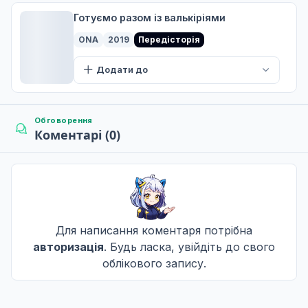
6
04 вер. 2020
Готуємо разом із валькіріями
С|
ONA
2019
Передісторія
Безвікова Весна
Додати до
7
11 вер. 2020
С|
Обговорення
Коментарі (0)
Пізньолітній концерт і маленькі капустяні рулети
8
21 вер. 2020
С|
Для написання коментаря потрібна
авторизація
. Будь ласка, увійдіть до свого
облікового запису.