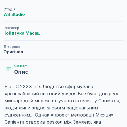
Студія
Wit Studio
Режисер
Койдзука Масаші
Джерело
Оригінал
Сюжет
Опис
Рік ТС 2ХХХ н.е. Людство сформувало
«розслаблений світовий уряд». Все було довірено
міжнародній мережі штучного інтелекту Сапіентія, і
люди жили згідно зі своїм раціональним
судженням... Однак «проект меліорації Місяця»
Сапієнтії створив розкол між Землею, яка