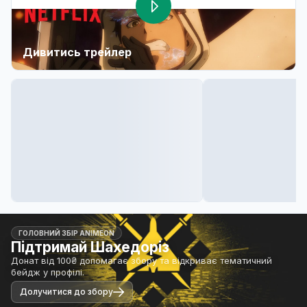
Дивитись трейлер
ГОЛОВНИЙ ЗБІР ANIMEON
Підтримай Шахедоріз
Донат від 100₴ допомагає збору та відкриває тематичний
бейдж у профілі.
Долучитися до збору