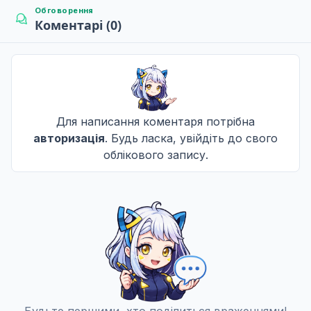
10 квіт. 2025
Обговорення
Коментарі (0)
Переслідування
10
10 квіт. 2025
Для написання коментаря потрібна
Невідомо
11
авторизація
. Будь ласка, увійдіть до свого
10 квіт. 2025
облікового запису.
Падаючі тіні
12
10 квіт. 2025
Розлука
13
10 квіт. 2025