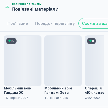
Навігація по тайтлу
Пов'язані матеріали
Одкровення
5
10 квіт. 2025
Пов'язане
Порядок перегляду
Схоже за ж
Возз'єднання
6
10 квіт. 2025
10
8
Люди Місяця
7
10 квіт. 2025
Мері
8
10 квіт. 2025
Мобільний воїн
Мобільний воїн
Операція
Ґандам 00
Ґандам: Зета
«Юкікадзе»
ТБ-серіал
•
2007
ТБ-серіал
•
1985
OVA
•
2002
Незмінні почуття
9