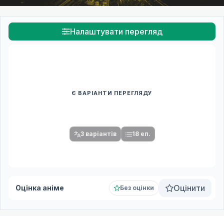
Налаштувати перегляд
Є ВАРІАНТИ ПЕРЕГЛЯДУ
Спочатку оберіть переклад
Після вибору команди стануть доступними плеєр і список
серій.
3 варіантів
18 еп.
Оцінити
Оцінка аніме
Без оцінки