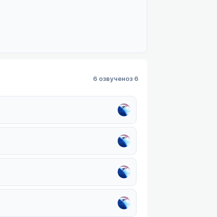
6 озвучено
з 6