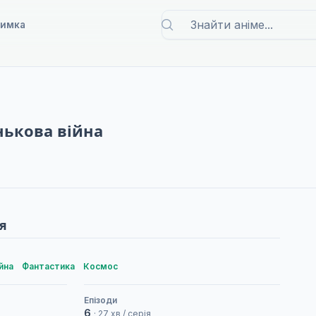
римка
нькова війна
я
йна
Фантастика
Космос
Епізоди
6
· 27 хв / серія