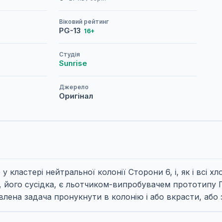
Віковий рейтинг
PG-13
16+
Студія
Sunrise
Джерело
Оригінал
ластері нейтральної колонії Сторони 6, і, як і всі хло
а, його сусідка, є льотчиком-випробувачем прототипу 
влена задача пронукнути в колонію і або вкрасти, або