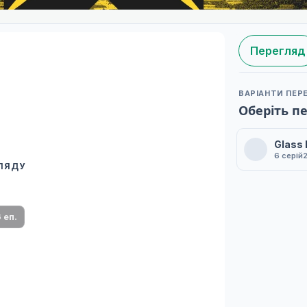
Перегляд
ВАРІАНТИ ПЕР
Оберіть п
Glass
6 серій
ГЛЯДУ
 переклад
ми плеєр і список серій.
 еп.