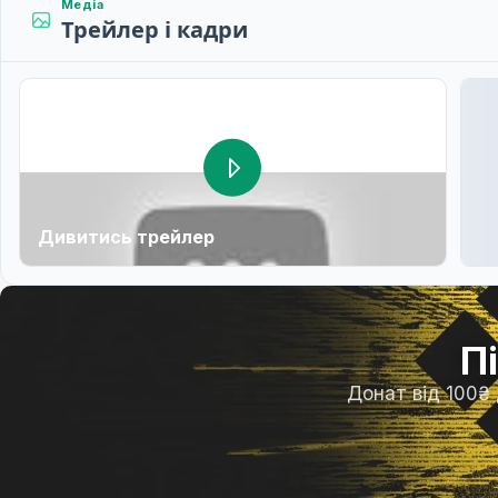
Медіа
Трейлер і кадри
Дивитись трейлер
П
Донат від 100₴