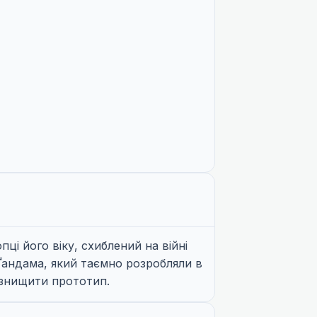
пці його віку, схиблений на війні
Ґандама, який таємно розробляли в
 знищити прототип.