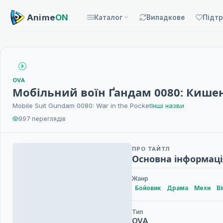
Anime
ON
Каталог
Випадкове
Підт
OVA
Мобільний воїн Ґандам 0080: Кише
Mobile Suit Gundam 0080: War in the Pocket
Інші назви
997 переглядів
ПРО ТАЙТЛ
Основна інформаці
Жанр
Бойовик
Драма
Мехи
Ві
Тип
OVA