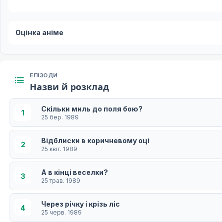
Оцінка аніме
ЕПІЗОДИ
Назви й розклад
Скільки миль до поля бою?
1
25 бер. 1989
Відблиски в коричневому оці
2
25 квіт. 1989
А в кінці веселки?
3
25 трав. 1989
Через річку і крізь ліс
4
25 черв. 1989