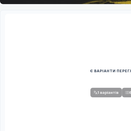
Є ВАРІАНТИ ПЕРЕ
Спочатку оберіть
Після вибору команди стануть доступни
1 варіантів
6