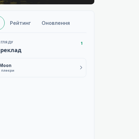
Рейтинг
Оновлення
ЕГЛЯДУ
1
ереклад
 Moon
2 плеєри