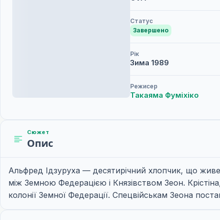
Статус
Завершено
Рік
Зима
1989
Режисер
Такаяма Фуміхіко
Сюжет
Опис
Альфред Ідзуруха — десятирічний хлопчик, що живе у к
між Земною Федерацією і Князівством Зеон. Крістін
колонії Земної Федерації. Спецвійськам Зеона поста