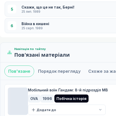
Скажи, що це не так, Берні!
5
25 лип. 1989
Війна в кишені
6
25 серп. 1989
Навігація по тайтлу
Пов'язані матеріали
Пов'язане
Порядок перегляду
Схоже за ж
Мобільний воїн Ґандам: 8-й підрозділ МВ
OVA
1996
Побічна історія
Додати до