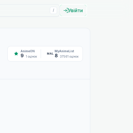
Увійти
/
AnimeON
MyAnimeList
MAL
9
8
1 оцінок
37561 оцінок