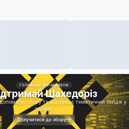
ГОЛОВНИЙ ЗБІР ANIMEON
ідтримай Шахедоріз
 допомагає збору та відкриває тематичний бейдж у
профілі.
Долучитися до збору