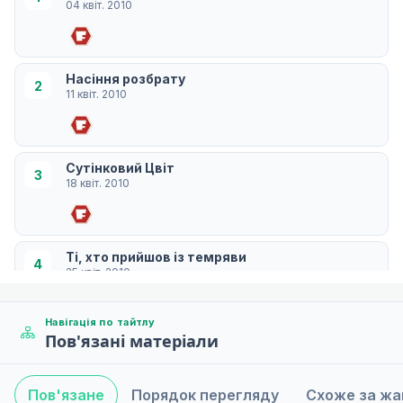
04 квіт. 2010
Насіння розбрату
2
11 квіт. 2010
Сутінковий Цвіт
3
18 квіт. 2010
Ті, хто прийшов із темряви
4
25 квіт. 2010
Навігація по тайтлу
Пов'язані матеріали
Суперечливі мечі
5
02 трав. 2010
Пов'язане
Порядок перегляду
Схоже за ж