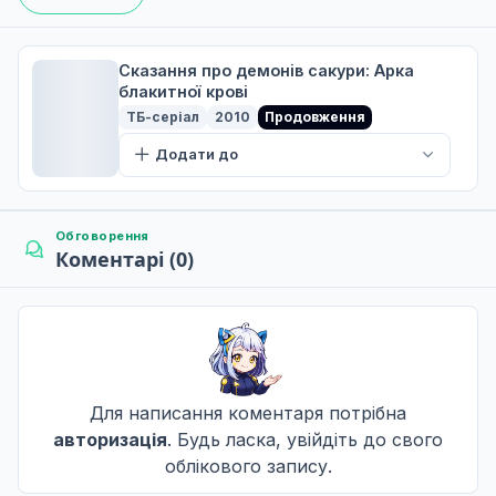
Життєва Лінія Демона
6
09 трав. 2010
Сказання про демонів сакури: Арка
блакитної крові
ТБ-серіал
2010
Продовження
Доля Фетера
Додати до
7
16 трав. 2010
Обговорення
Коментарі (0)
Швидкоплинні мрії
8
23 трав. 2010
Сліди різанини
9
30 трав. 2010
Для написання коментаря потрібна
авторизація
. Будь ласка, увійдіть до свого
облікового запису.
Куди ведуть зв'язки
10