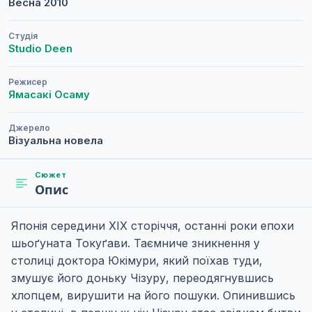
Весна
2010
Студія
Studio Deen
Режисер
Ямасакі Осаму
Джерело
Візуальна новела
Сюжет
Опис
Японія середини XIX сторіччя, останні роки епохи
шьоґуната Токуґави. Таємниче зникнення у
столиці доктора Юкімури, який поїхав туди,
змушує його доньку Чізуру, переодягнувшись
хлопцем, вирушити на його пошуки. Опинившись