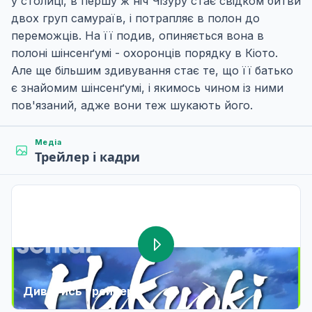
у столиці, в першу ж ніч Чізуру стає свідком битви
двох груп самураїв, і потрапляє в полон до
переможців. На її подив, опиняється вона в
полоні шінсенґумі - охоронців порядку в Кіото.
Але ще більшим здивування стає те, що її батько
є знайомим шінсенґумі, і якимось чином із ними
пов'язаний, адже вони теж шукають його.
Медіа
Трейлер і кадри
Дивитись трейлер