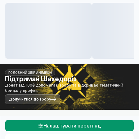
ГОЛОВНИЙ ЗБІР ANIMEON
Підтримай Шахедоріз
Донат від 100₴ допомагає збору та відкриває тематичний
бейдж у профілі.
Долучитися до збору
Налаштувати перегляд