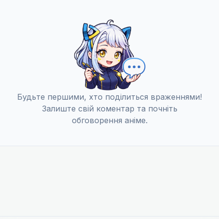
06 черв. 2010
Падші
11
13 черв. 2010
На протилежних боках рук
12
Будьте першими, хто поділиться враженнями!
20 черв. 2010
Залиште свій коментар та почніть
обговорення аніме.