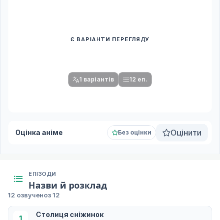
Є ВАРІАНТИ ПЕРЕГЛЯДУ
Спочатку оберіть переклад
Після вибору команди стануть доступними плеєр і список
серій.
1 варіантів
12 еп.
Оцінити
Оцінка аніме
Без оцінки
ЕПІЗОДИ
Назви й розклад
12 озвучено
з 12
Столиця сніжинок
1