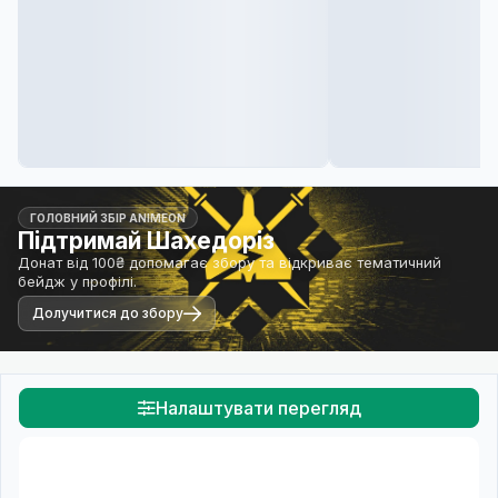
ГОЛОВНИЙ ЗБІР ANIMEON
Підтримай Шахедоріз
Донат від 100₴ допомагає збору та відкриває тематичний
бейдж у профілі.
Долучитися до збору
Налаштувати перегляд