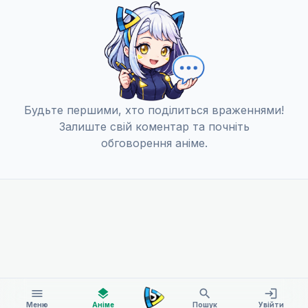
Будьте першими, хто поділиться враженнями!
Залиште свій коментар та почніть
обговорення аніме.
menu
layers
search
login
Меню
Аніме
Пошук
Увійти