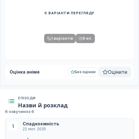
Є ВАРІАНТИ ПЕРЕГЛЯДУ
Спочатку оберіть переклад
Після вибору команди стануть доступними плеєр і список
серій.
1 варіантів
6 еп.
Оцінити
Оцінка аніме
Без оцінки
ЕПІЗОДИ
Назви й розклад
6 озвучено
з 6
Спадкоємність
1
22 лют. 2025