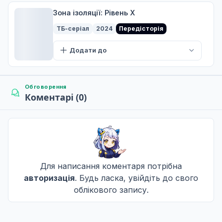
6
29 бер. 2025
Зона ізоляції: Рівень X
A
ТБ-серіал
2024
Передісторія
Додати до
Обговорення
Коментарі (0)
Для написання коментаря потрібна
авторизація
. Будь ласка, увійдіть до свого
облікового запису.