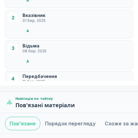
A
Вказівник
2
01 бер. 2025
A
Відьма
3
08 бер. 2025
A
Передбачення
4
15 бер. 2025
A
Навігація по тайтлу
Пов'язані матеріали
Blank
5
22 бер. 2025
A
Пов'язане
Порядок перегляду
Схоже за ж
Майбутнє