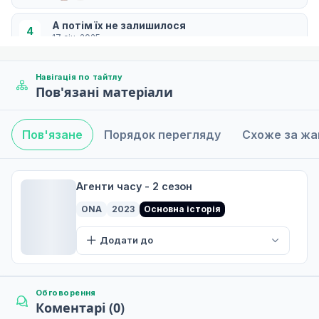
А потім їх не залишилося
4
17 січ. 2025
Навігація по тайтлу
Пов'язані матеріали
Повторна зустріч
5
24 січ. 2025
Пов'язане
Порядок перегляду
Схоже за ж
Головоломка
6
Дата уточнюється
Агенти часу - 2 сезон
ONA
2023
Основна історія
Додати до
Обговорення
Коментарі (0)