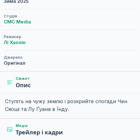
Зима
2025
Студія
CMC Media
Режисер
Лі Хаолін
Джерело
Оригінал
Сюжет
Опис
Ступіть на чужу землю і розкрийте спогади Чен
Сяоші та Лу Ґуана в Їнду.
Медіа
Трейлер і кадри