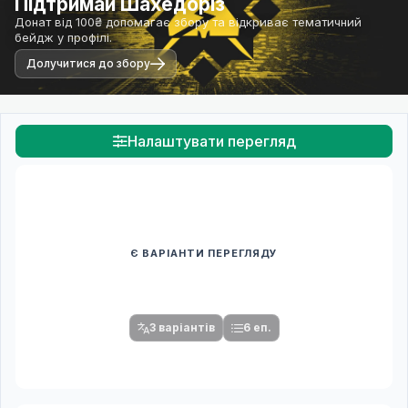
Підтримай Шахедоріз
Донат від 100₴ допомагає збору та відкриває тематичний
бейдж у профілі.
Долучитися до збору
Налаштувати перегляд
Є ВАРІАНТИ ПЕРЕГЛЯДУ
Спочатку оберіть переклад
Після вибору команди стануть доступними плеєр і список
серій.
3 варіантів
6 еп.