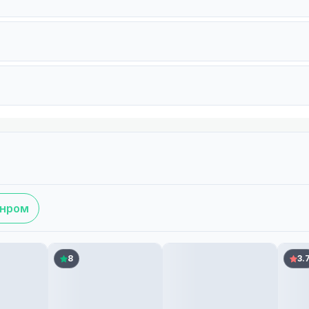
анром
8
3.