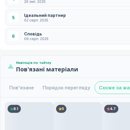
26 лип. 2025
Ідеальний партнер
5
02 серп. 2025
Сповідь
6
09 серп. 2025
Після школи, якраз перед літніми канікулами
7
16 серп. 2025
Навігація по тайтлу
Пов'язані матеріали
Милий юніор
8
23 серп. 2025
Пов'язане
Порядок перегляду
Схоже за ж
Феєрверки
9
30 серп. 2025
Стосунки, які я не хочу зіпсувати
8.1
5
4.7
10
06 вер. 2025
Ще дитина
11