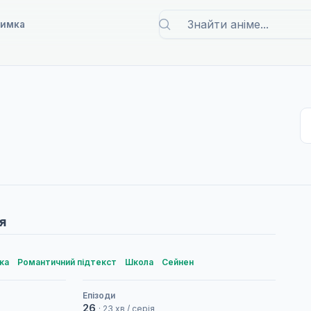
римка
я
ка
Романтичний підтекст
Школа
Сейнен
Епізоди
26
· 23 хв / серія