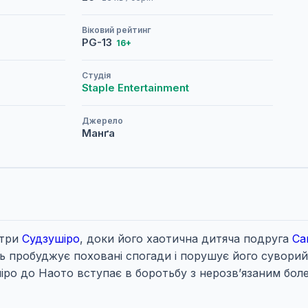
Віковий рейтинг
PG-13
16+
Студія
Staple Entertainment
Джерело
Манґа
стри
Судзушіро
, доки його хаотична дитяча подруга
Са
ть пробуджує поховані спогади і порушує його суворий
шіро до Наото вступає в боротьбу з нерозв’язаним бо