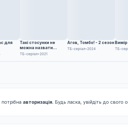
ас для
Такі стосунки не
Агов, Томбо! - 2 сезон
Вимір
можна назвати
ТБ-серіал
•
2024
ТБ-сер
коханням
4
ТБ-серіал
•
2021
 потрібна
авторизація
. Будь ласка, увійдіть до свого 