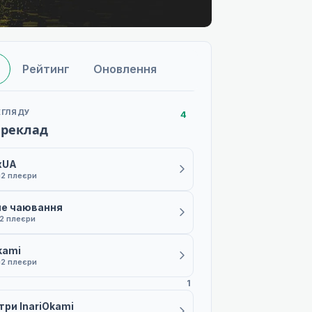
Рейтинг
Оновлення
ЕГЛЯДУ
4
ереклад
xUA
й
2 плеєри
е чаювання
2 плеєри
kami
й
2 плеєри
1
три InariOkami