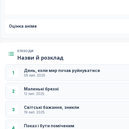
Оцінка аніме
ЕПІЗОДИ
Назви й розклад
День, коли мир почав руйнуватися
1
05 лип. 2025
Маленькі брехні
2
12 лип. 2025
Світські бажання, зникли
3
19 лип. 2025
Показ і бути поміченим
4