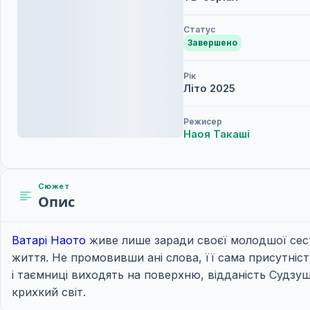
Статус
Завершено
Рік
Літо
2025
Режисер
Наоя Такаші
Сюжет
Опис
Ватарі Наото
живе лише заради своєї молодшої се
життя. Не промовивши ані слова, її сама присутніс
і таємниці виходять на поверхню, відданість Судзу
крихкий світ.