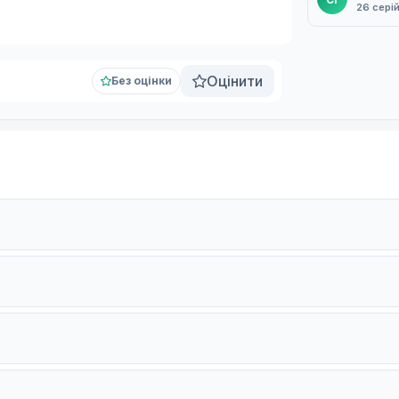
26 сері
Оцінити
Без оцінки