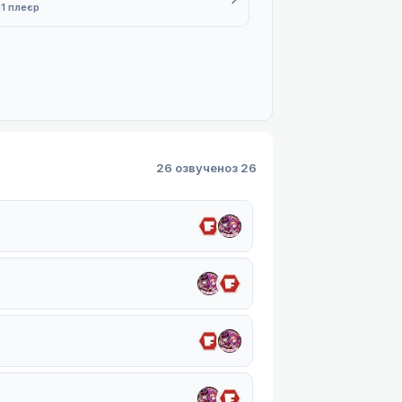
й
1 плеєр
26 озвучено
з 26