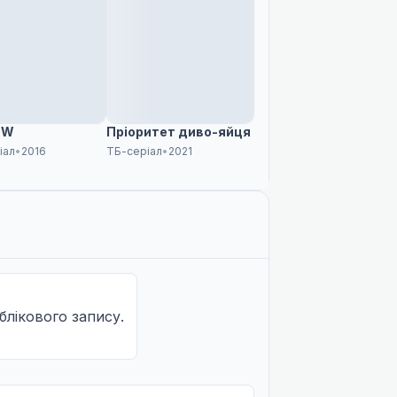
 W
Пріоритет диво-яйця
іал
•
2016
ТБ-серіал
•
2021
облікового запису.