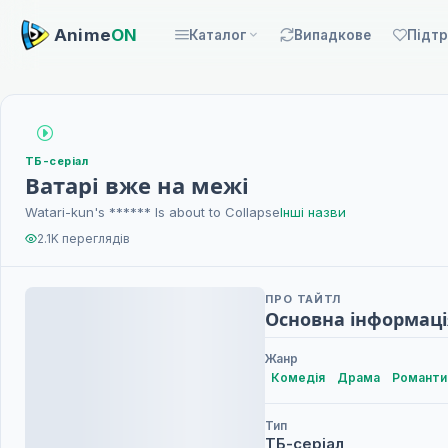
Anime
ON
Каталог
Випадкове
Підт
ТБ-серіал
Ватарі вже на межі
Watari-kun's ****** Is about to Collapse
Інші назви
2.1K переглядів
ПРО ТАЙТЛ
Основна інформаці
Жанр
Комедія
Драма
Романти
Тип
ТБ-серіал