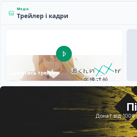
Медіа
Трейлер і кадри
Дивитись трейлер
П
Донат від 100₴