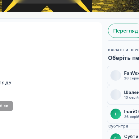
Перегляд
ВАРІАНТИ ПЕР
Оберіть п
FanVo
26 сері
ГЛЯДУ
 переклад
Шален
ми плеєр і список серій.
10 серій
6 еп.
InariO
I
26 сері
Субтитри
Субти
СI