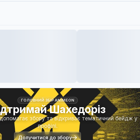
ГОЛОВНИЙ ЗБІР ANIMEON
ідтримай Шахедоріз
 допомагає збору та відкриває тематичний бейдж у
профілі.
Долучитися до збору