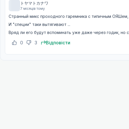
01 лист. 2025
トヤマトカナワ
7 місяців тому
Бачити речі
Странный микс проходного гаремника с типичным ОЯШем, 
19
08 лист. 2025
И "специи" таки вытягивают ...
Вряд ли его будут вспоминать уже даже через годик, но 
Зараз мій шанс
20
15 лист. 2025
0
3
Відповісти
Щирі почуття
21
22 лист. 2025
Той, що мені потрібен
22
29 лист. 2025
Історія з іншого часу
23
06 груд. 2025
Нове життя
24
13 груд. 2025
Форма сім'ї
25