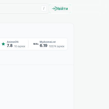
Увійти
/
AnimeON
MyAnimeList
MAL
7.8
6.19
10 оцінок
10574 оцінок