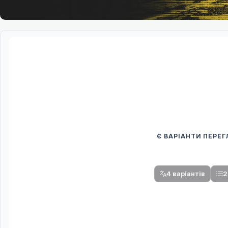
Є ВАРІАНТИ ПЕРЕ
Спочатку оберіть
Після вибору команди стануть доступни
4 варіантів
2