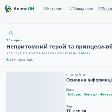
Anime
ON
Каталог
Випадкове
Підт
ТБ-серіал
Непритомний герой та принцеси-в
The Shy Hero and the Assassin Princesses
Інші назви
2.6K переглядів
ПРО ТАЙТЛ
Основна інформаці
Жанр
Бойовик
Комедія
Фентез
Тип
ТБ-серіал