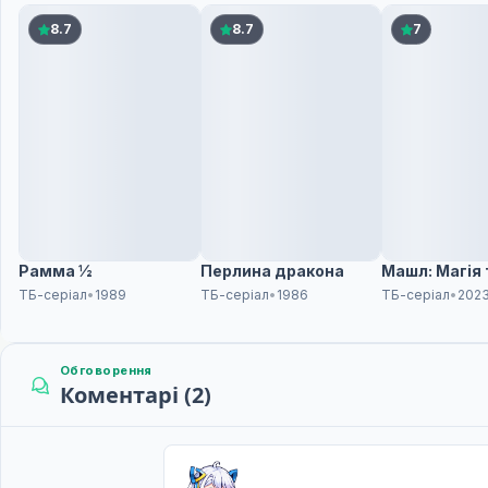
Сором'язливий герой і демони
8.7
8.7
7
10
06 вер. 2025
Сором'язливий Герой і Володар Мрій
11
13 вер. 2025
Сором'язливий герой і принцеси-вбивці
12
20 вер. 2025
Рамма ½
Перлина дракона
Машл: Магія 
ТБ-серіал
•
1989
ТБ-серіал
•
1986
ТБ-серіал
•
202
Обговорення
Коментарі (2)