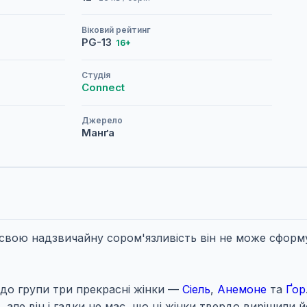
Віковий рейтинг
PG-13
16+
Студія
Connect
Джерело
Манґа
свою надзвичайну сором'язливість він не може сформ
до групи три прекрасні жінки —
Сіель
,
Анемоне
та
Ґор
ле він і гадки не має, що ці жінки твердо вирішили й