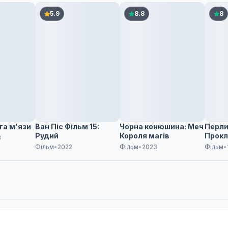
5.9
8.8
8
та м'язи
Ван Піс Фільм 15:
Чорна конюшина: Меч
Перли
Рудий
Короля магів
Прокл
3
рубіні
Фільм
•
2022
Фільм
•
2023
Фільм
•