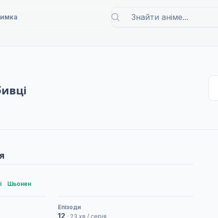
римка
бивці
я
і
Шьонен
Епізоди
12
· 23 хв / серія