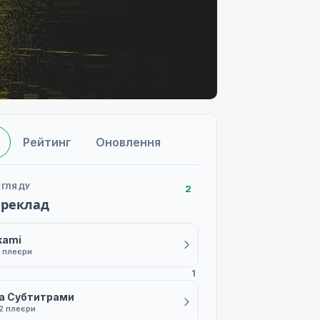
Рейтинг
Оновлення
ЕГЛЯДУ
2
ереклад
kami
 плеєри
1
а Субтитрами
2 плеєри