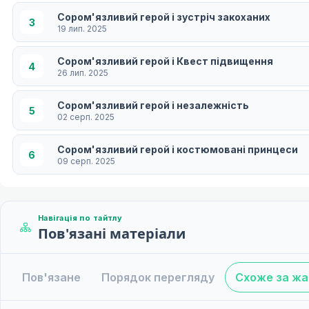
Сором'язливий герой і зустріч закоханих
3
19 лип. 2025
Сором'язливий герой і Квест підвищення
4
26 лип. 2025
Сором'язливий герой і незалежність
5
02 серп. 2025
Сором'язливий герой і костюмовані принцеси
6
09 серп. 2025
Сором'язливий герой і місто божевільного коха
7
16 серп. 2025
Навігація по тайтлу
Пов'язані матеріали
Сором'язлива і відьма гіпнозу
8
23 серп. 2025
Пов'язане
Порядок перегляду
Схоже за ж
Сором'язливий герой і боротьба на воді
9
30 серп. 2025