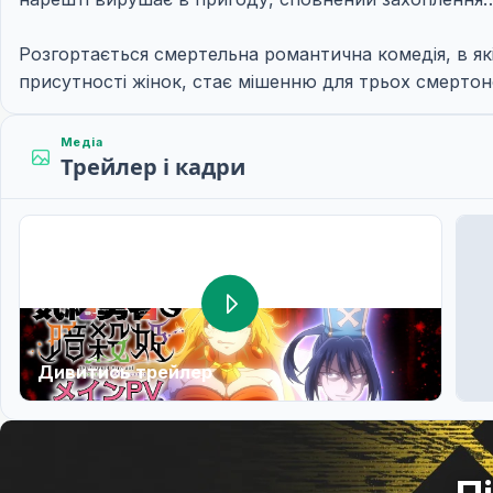
Розгортається смертельна романтична комедія, в які
присутності жінок, стає мішенню для трьох смертон
Медіа
Трейлер і кадри
Дивитись трейлер