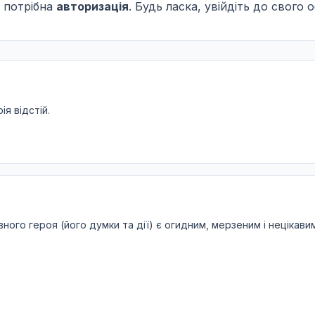
 потрібна
авторизація
. Будь ласка, увійдіть до свого 
ія відстій.
ого героя (його думки та дії) є огидним, мерзеним і нецікавим.
.