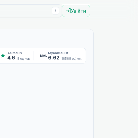
Увійти
/
AnimeON
MyAnimeList
MAL
4.6
6.62
8 оцінок
16568 оцінок