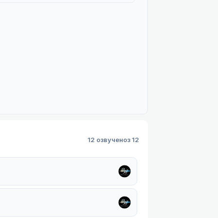
12 озвучено
з 12