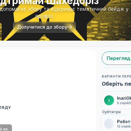
ідтримай Шахедоріз
 допомагає збору та відкриває тематичний бейдж у
профілі.
Долучитися до збору
Перегляд
ВАРІАНТИ ПЕР
Оберіть п
InariO
I
5 серій
2
ГЛЯДУ
 переклад
Субтитри
ми плеєр і список серій.
Робот
12 серій
2 еп.