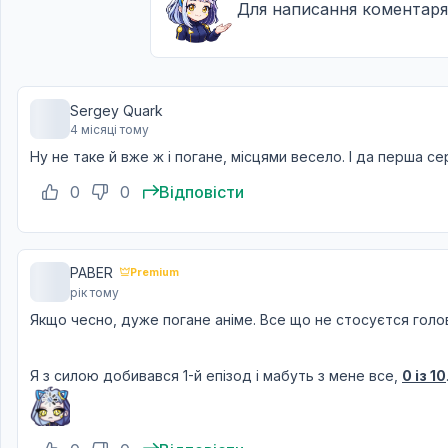
Для написання коментаря
Sergey Quark
4 місяці тому
Ну не таке й вже ж і погане, місцями весело. І да перша сер
0
0
Відповісти
PABER
Premium
рік тому
Якщо чесно, дуже погане аніме. Все що не стосуєтся головн
Я з силою добивався 1-й епізод і мабуть з мене все,
0 із 10