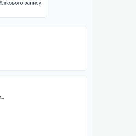
облікового запису.
..