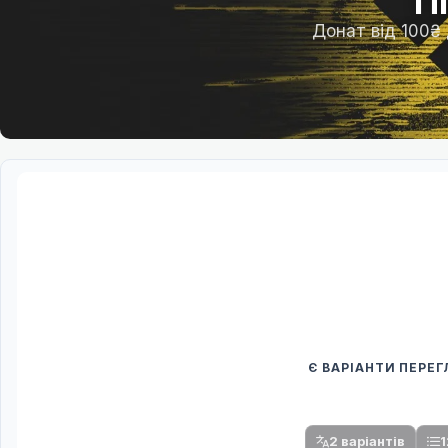
П
Донат від 100₴
Є ВАРІАНТИ ПЕРЕ
Спочатку оберіть
Після вибору команди стануть доступни
2 варіантів
1