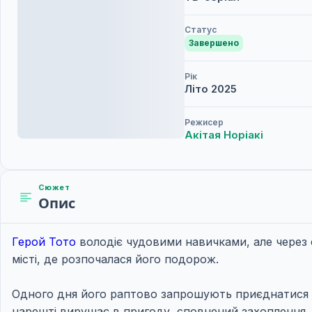
Статус
Завершено
Рік
Літо
2025
Режисер
Акітая Норіакі
Сюжет
Опис
Герой Тото
володіє чудовими навичками, але через 
місті, де розпочалася його подорож.
Одного дня його раптово запрошують приєднатися 
нарешті вирушає в пригоду, сповнений захоплення… а