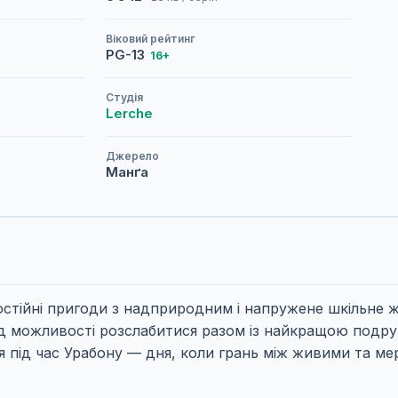
Віковий рейтинг
PG-13
16+
Студія
Lerche
Джерело
Манґа
стійні пригоди з надприродним і напружене шкільне 
від можливості розслабитися разом із найкращою подр
я під час Урабону — дня, коли грань між живими та ме