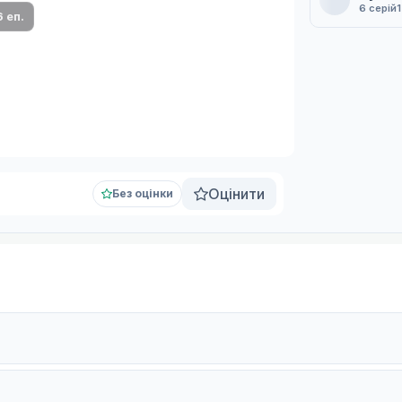
6 серій
6 еп.
Оцінити
Без оцінки