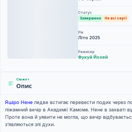
Статус
Завершено
Не всі серії
Рік
Літо
2025
Режисер
Фукуй Йохей
Сюжет
Опис
Яшіро Нене
ледве встигає перевести подих через по
піжамний вечір в Академії Камоме. Нене в захваті 
Проте вона й уявити не могла, що вечір відбуваєтьс
з’являються злі духи.