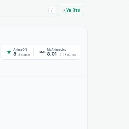
Увійти
/
AnimeON
MyAnimeList
MAL
8
8.01
3 оцінок
12108 оцінок