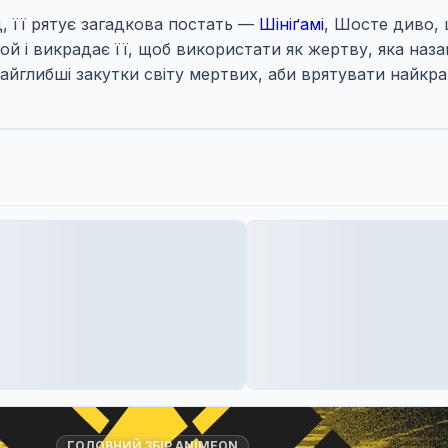
, її рятує загадкова постать —
Шініґамі
, Шосте диво,
й і викрадає її, щоб використати як жертву, яка наза
айглибші закутки світу мертвих, аби врятувати найкр
ГОЛОВНИЙ ЗБІР ANIMEON