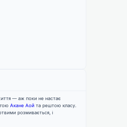
життя — аж поки не настає
угою
Акане Аой
та рештою класу.
ртвими розмивається, і