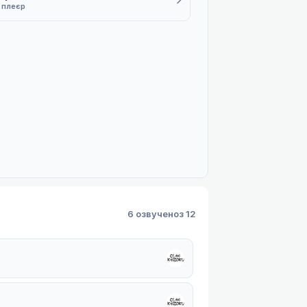
1 плеєр
6 озвучено
з 12