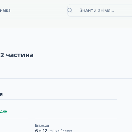
римка
 2 частина
я
одне
Епізоди
6 з 12
· 23 хв / серія