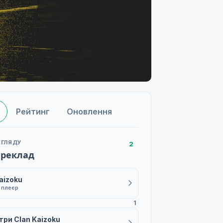
Рейтинг
Оновлення
ЕГЛЯДУ
2
ереклад
aizoku
1 плеєр
1
три Clan Kaizoku