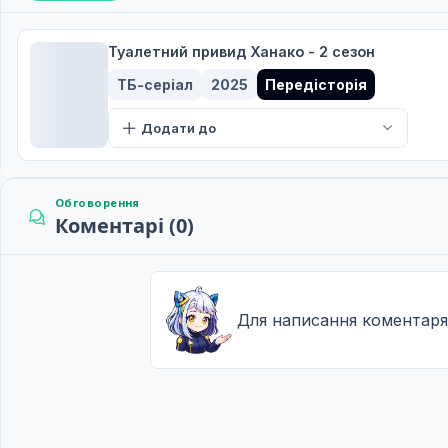
31 серп. 2025
Цукаса і Амане
Туалетний привид Ханако - 2 сезон
10
07 вер. 2025
ТБ-серіал
2025
Передісторія
Односторонній потяг до Далекого узбережжя
11
Додати до
14 вер. 2025
Бажання
12
21 вер. 2025
Обговорення
Коментарі (0)
Для написання коментаря