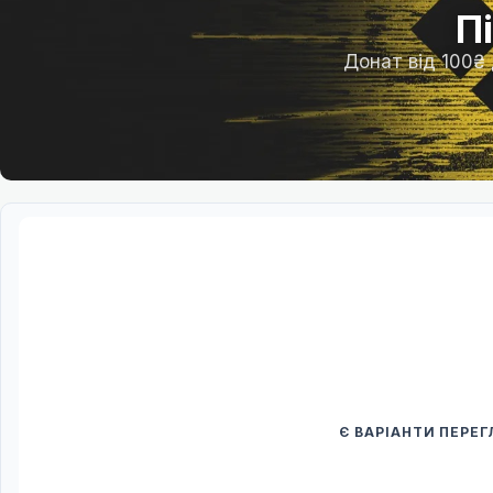
П
Донат від 100₴
Є ВАРІАНТИ ПЕРЕ
Спочатку оберіть
Після вибору команди стануть доступни