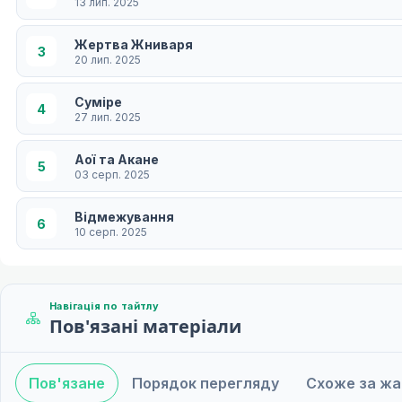
13 лип. 2025
Жертва Жниваря
3
20 лип. 2025
Суміре
4
27 лип. 2025
Аої та Акане
5
03 серп. 2025
Відмежування
6
10 серп. 2025
Зустрічі
7
17 серп. 2025
Навігація по тайтлу
Пов'язані матеріали
Червоний дім
8
24 серп. 2025
Пов'язане
Порядок перегляду
Схоже за ж
Прокляття
9