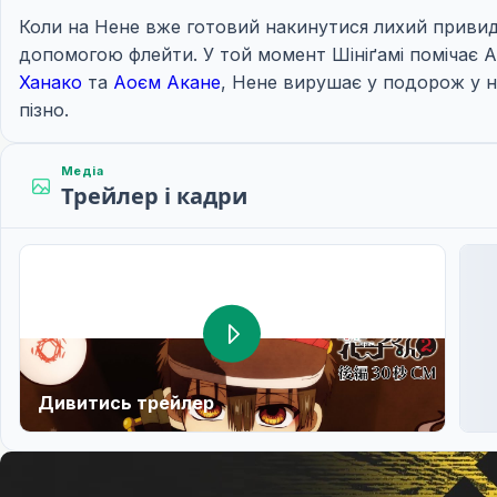
Коли на Нене вже готовий накинутися лихий привид
допомогою флейти. У той момент Шініґамі помічає Ао
Ханако
та
Аоєм Акане
, Нене вирушає у подорож у н
пізно.
Медіа
Трейлер і кадри
Дивитись трейлер