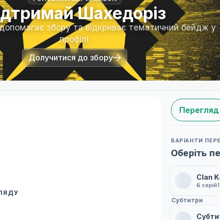
ідтримай Шахедоріз
 допомагає збору та відкриває тематичний бейдж у
профілі.
Долучитися до збору
Перегляд
ВАРІАНТИ ПЕР
Оберіть п
Clan K
6 серій
ГЛЯДУ
 переклад
Субтитри
ми плеєр і список серій.
Субти