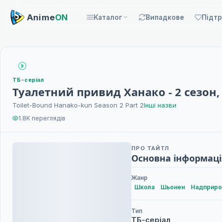
Anime
ON
Каталог
Випадкове
Підт
ТБ-серіал
Туалетний привид Ханако - 2 сезон,
Toilet-Bound Hanako-kun Season 2 Part 2
Інші назви
1.8K переглядів
ПРО ТАЙТЛ
Основна інформаці
Жанр
Школа
Шьонен
Надприр
Тип
ТБ-серіал