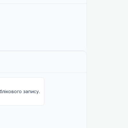
Не озвучена
Не озвучена
Не озвучена
облікового запису.