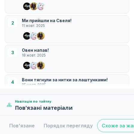
Ми прийшли на Свеля!
2
11 жовт. 2025
Овен напав!
3
18 жовт. 2025
Вони тягнули за нитки за лаштунками!
4
25 жовт. 2025
Навігація по тайтлу
Пов'язані матеріали
З'явилося дике гаряче джерело!
5
01 лист. 2025
Пов'язане
Порядок перегляду
Схоже за ж