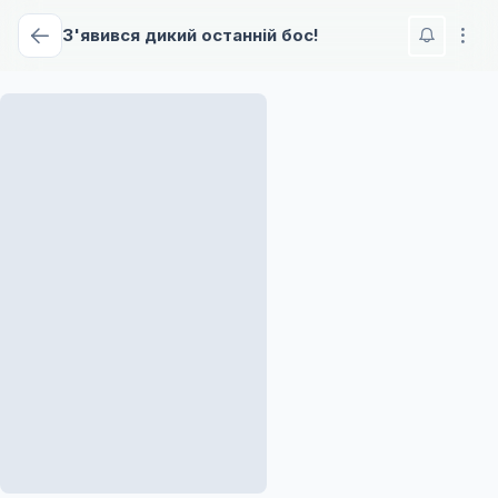
З'явився дикий останній бос!