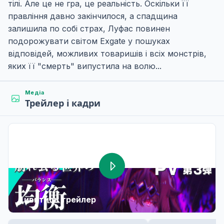
тілі. Але це не гра, це реальність. Оскільки її
правління давно закінчилося, а спадщина
залишила по собі страх, Луфас повинен
подорожувати світом Exgate у пошуках
відповідей, можливих товаришів і всіх монстрів,
яких її "смерть" випустила на волю...
Медіа
Трейлер і кадри
Дивитись трейлер