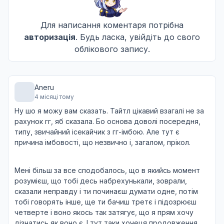
Для написання коментаря потрібна
Дикий Луфас Мафаал і Дикий Король Дияволів з'
11
авторизація
. Будь ласка, увійдіть до свого
13 груд. 2025
облікового запису.
У моїй батьківщині було щось неймовірне!
12
Aneru
20 груд. 2025
4 місяці тому
Ну шо я можу вам сказать. Тайтл цікавий взагалі не за
рахунок гг, яб сказала. Бо основа доволі посередня,
типу, звичайний ісекайчик з гг-імбою. Але тут є
причина імбовості, що незвично і, загалом, прікол.
Мені більш за все сподобалось, що в якийсь момент
розумієш, що тобі десь набрехунькали, зоврали,
сказали неправду і ти починаєш думати одне, потім
тобі говорять інше, ще ти бачиш третє і підозрюєш
четверте і воно якось так затягує, що я прям хочу
дізнатись як воно є. І тут таки хочеця продовження.