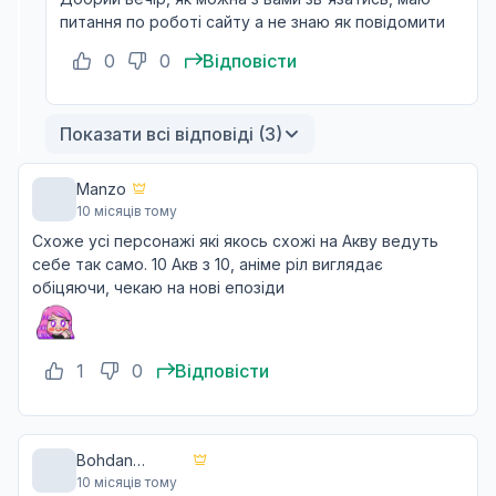
питання по роботі сайту а не знаю як повідомити
0
0
Відповісти
Показати всі відповіді (3)
Manzo
10 місяців тому
Схоже усі персонажі які якось схожі на Акву ведуть
себе так само. 10 Акв з 10, аніме ріл виглядає
обіцяючи, чекаю на нові епозіди
1
0
Відповісти
Bohdan
10 місяців тому
Strykhar