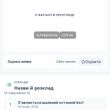
Є ВАРІАНТИ ПЕРЕГЛЯДУ
Спочатку оберіть переклад
Після вибору команди стануть доступними плеєр і список
серій.
4 варіантів
12 еп.
Оцінити
Оцінка аніме
Без оцінки
ЕПІЗОДИ
Назви й розклад
12 озвучено
з 12
З'являється шалений останній бос!
1
04 жовт. 2025