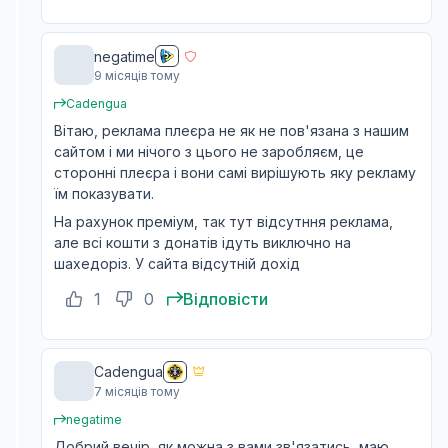
negatime
9 місяців тому
Cadengua
Вітаю, реклама плеєра не як не пов'язана з нашим
сайтом і ми нічого з цього не заробляєм, це
сторонні плеєра і вони самі вирішують яку рекламу
їм показувати.
На рахунок преміум, так тут відсутння реклама,
але всі кошти з донатів ідуть виключно на
шахедоріз. У сайта відсутній дохід
1
0
Відповісти
Cadengua
7 місяців тому
negatime
Добрий вечір, як можна з вами зв'язатись, маю