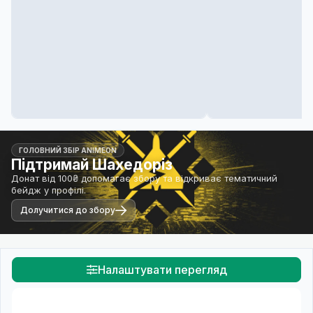
ГОЛОВНИЙ ЗБІР ANIMEON
Підтримай Шахедоріз
Донат від 100₴ допомагає збору та відкриває тематичний
бейдж у профілі.
Долучитися до збору
Налаштувати перегляд