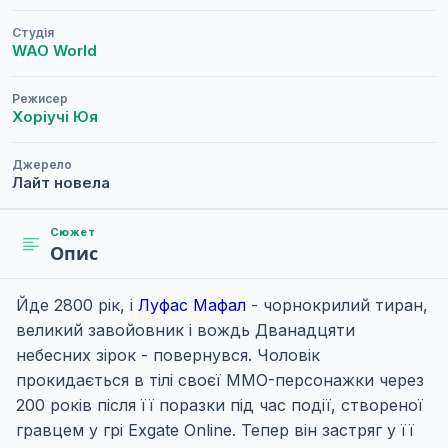
Студія
WAO World
Режисер
Хоріучі Юя
Джерело
Лайт новела
Сюжет
Опис
Йде 2800 рік, і
Луфас Мафал
- чорнокрилий тиран,
великий завойовник і вождь Дванадцяти
небесних зірок - повернувся. Чоловік
прокидається в тілі своєї MMO-персонажки через
200 років після її поразки під час події, створеної
гравцем у грі Exgate Online. Тепер він застряг у її