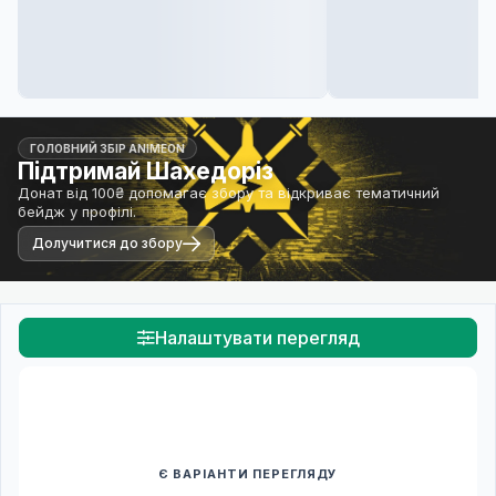
ГОЛОВНИЙ ЗБІР ANIMEON
Підтримай Шахедоріз
Донат від 100₴ допомагає збору та відкриває тематичний
бейдж у профілі.
Долучитися до збору
Налаштувати перегляд
Є ВАРІАНТИ ПЕРЕГЛЯДУ
Спочатку оберіть переклад