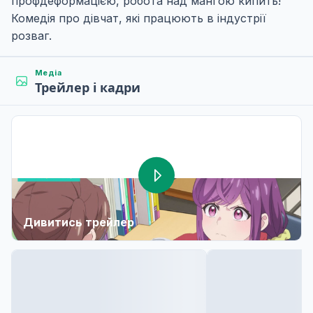
профдеформацією, робота над манґою кипить!
Комедія про дівчат, які працюють в індустрії
розваг.
Медіа
Трейлер і кадри
Дивитись трейлер