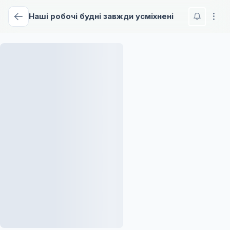
Наші робочі будні завжди усміхнені