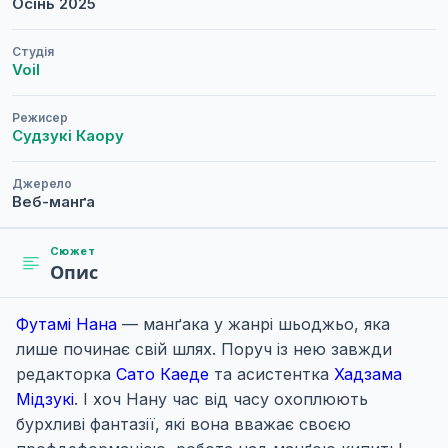
Осінь
2025
Студія
Voil
Режисер
Судзукі Каору
Джерело
Веб-манґа
Сюжет
Опис
Футамі Нана
— манґака у жанрі шьоджьо, яка
лише починає свій шлях. Поруч із нею завжди
редакторка
Сато Каеде
та асистентка
Хадзама
Мідзукі
. І хоч Нану час від часу охоплюють
бурхливі фантазії, які вона вважає своєю