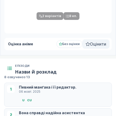
Після вибору команди стануть доступними плеєр і список
серій.
2 варіантів
8 еп.
Оцінити
Оцінка аніме
Без оцінки
ЕПІЗОДИ
Назви й розклад
8 озвучено
з 13
Певний манґака і її редактор.
1
06 жовт. 2025
U
СU
Вона справді надійна асистентка
2