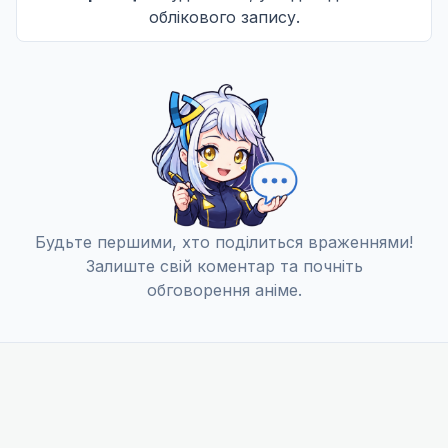
Не озвучена
облікового запису.
Я так рада, що продовжила! Я так зворушена.
12
22 груд. 2025
Не озвучена
Дивно чудове робоче місце манґаки
13
29 груд. 2025
Не озвучена
Будьте першими, хто поділиться враженнями!
Залиште свій коментар та почніть
обговорення аніме.