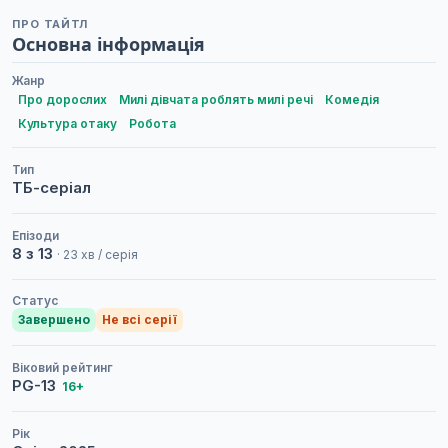
ПРО ТАЙТЛ
Основна інформація
Жанр
Про дорослих
Милі дівчата роблять милі речі
Комедія
Культура отаку
Робота
Тип
ТБ-серіал
Епізоди
8 з 13
· 23 хв / серія
Статус
Завершено
Не всі серії
Віковий рейтинг
PG-13
16+
Рік