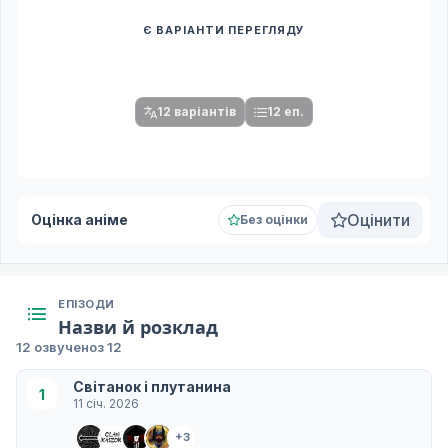
Є ВАРІАНТИ ПЕРЕГЛЯДУ
Спочатку оберіть переклад
Після вибору команди стануть доступними плеєр і список
серій.
12 варіантів
12 еп.
Оцінити
Оцінка аніме
Без оцінки
ЕПІЗОДИ
Назви й розклад
12 озвучено
з 12
Світанок і плутанина
1
11 січ. 2026
+3