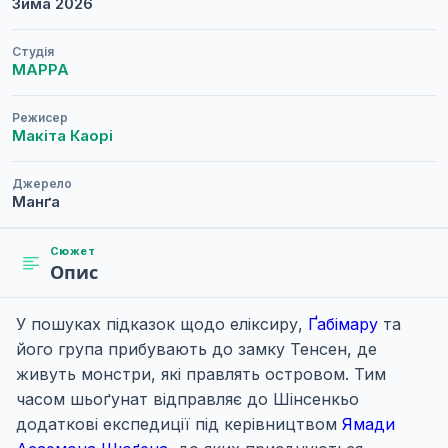
Зима
2026
Студія
MAPPA
Режисер
Макіта Каорі
Джерело
Манґа
Сюжет
Опис
У пошуках підказок щодо еліксиру,
Ґабімару
та
його група прибувають до замку Тенсен, де
живуть монстри, які правлять островом. Тим
часом шьоґунат відправляє до Шінсенкьо
додаткові експедиції під керівництвом
Ямади