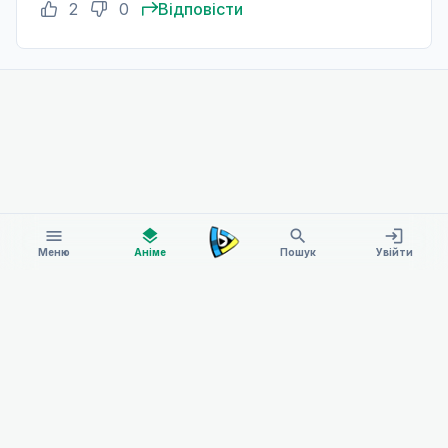
2
0
Відповісти
menu
layers
search
login
Меню
Аніме
Пошук
Увійти
AnimeON