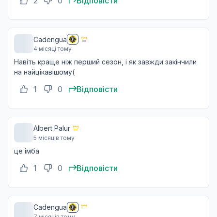
2
0
Відповісти
Cadengua
4 місяці тому
Навіть краще ніж перший сезон, і як завжди закінчили
на найцікавішому(
1
0
Відповісти
Albert Palur
5 місяців тому
це імба
1
0
Відповісти
Cadengua
7 місяців тому