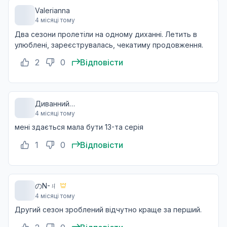
Valerianna
Ефемерність і Вогонь
11
4 місяці тому
23 бер. 2026
Два сезони пролетіли на одному диханні. Летить в
+2
улюблені, зареєструвалась, чекатиму продовження.
2
0
Відповісти
Завершення та початки
12
29 бер. 2026
+2
Диванний
4 місяці тому
Філософ
мені здається мала бути 13-та серія
1
0
Відповісти
のN-ㄐ
4 місяці тому
Другий сезон зроблений відчутно краще за перший.