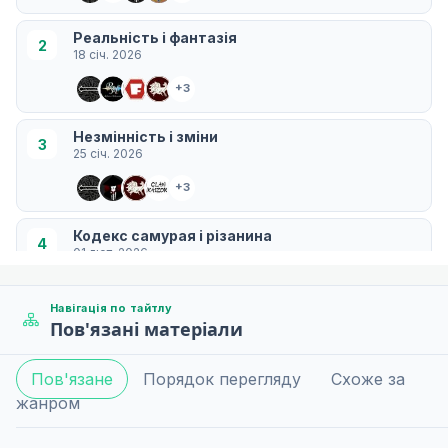
Реальність і фантазія
2
18 січ. 2026
+3
Незмінність і зміни
3
25 січ. 2026
+3
Кодекс самурая і різанина
4
01 лют. 2026
+3
Навігація по тайтлу
Пов'язані матеріали
Люди та мудреці
5
08 лют. 2026
Пов'язане
Порядок перегляду
Схоже за
+3
жанром
Конфлікт і взаємні досягнення
6