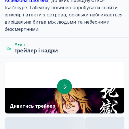
Асаемона Шюґена
, до яких приєднуються
Іваґакуре. Ґабімару повинен спробувати знайти
еліксир і втекти з острова, оскільки наближається
вирішальна битва між людьми та небесними
безсмертними.
Медіа
Трейлер і кадри
Дивитись трейлер