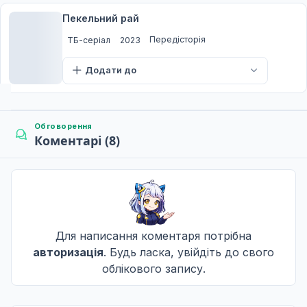
15 лют. 2026
Пекельний рай
+3
Передісторія
ТБ-серіал
2023
Два і один
7
22 лют. 2026
Додати до
+3
Хризантема та персик
Обговорення
8
Коментарі (8)
01 бер. 2026
+3
Любов і карма
9
08 бер. 2026
+3
Для написання коментаря потрібна
авторизація
. Будь ласка, увійдіть до свого
Майстер і студент
10
облікового запису.
15 бер. 2026
+2