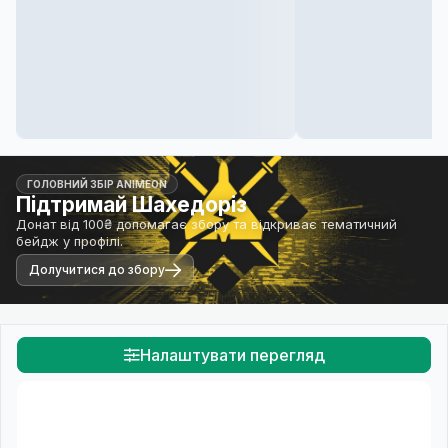
ГОЛОВНИЙ ЗБІР ANIMEON
Підтримай Шахедоріз
Донат від 100₴ допомагає збору та відкриває тематичний
бейдж у профілі.
Долучитися до збору
Налаштувати перегляд