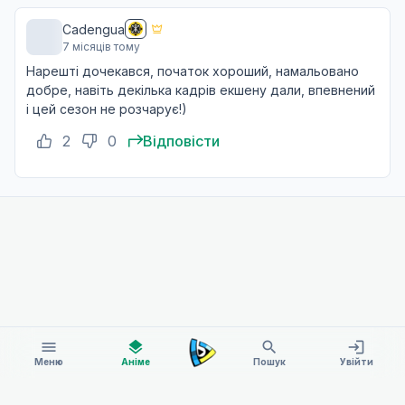
Cadengua
7 місяців тому
Нарешті дочекався, початок хороший, намальовано
добре, навіть декілька кадрів екшену дали, впевнений
і цей сезон не розчарує!)
2
0
Відповісти
menu
layers
search
login
Меню
Аніме
Пошук
Увійти