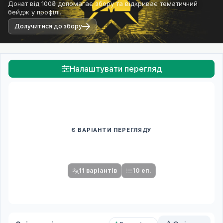
Донат від 100₴ допомагає збору та відкриває тематичний
бейдж у профілі.
Долучитися до збору
Налаштувати перегляд
Є ВАРІАНТИ ПЕРЕГЛЯДУ
Спочатку оберіть переклад
Після вибору команди стануть доступними плеєр і список
серій.
11 варіантів
10 еп.