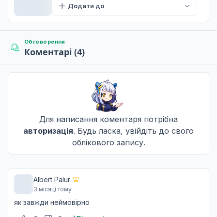
Додати до
+1
Мемуари Гіммеля
9
20 бер. 2026
Обговорення
Коментарі (4)
+1
Прекрасне видовище
10
27 бер. 2026
+1
Для написання коментаря потрібна
авторизація
. Будь ласка, увійдіть до свого
облікового запису.
Albert Palur
3 місяці тому
як завжди неймовірно