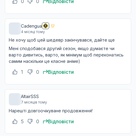
0
0
Відповісти
Cadengua
4 місяці тому
Не хочу щоб цей шедевр закінчувався, дайте ще
Мені сподобався другий сезон, якщо думаєте чи
варто дивитись, варто, як мінімум щоб переконатись
самим наскільки це класне аніме)
1
0
Відповісти
AltairSSS
7 місяців тому
Нарешті довгоочікуване продовження!
5
0
Відповісти