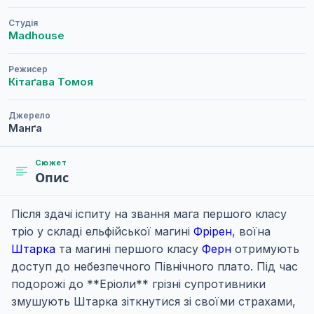
Студія
Madhouse
Режисер
Кітаґава Томоя
Джерело
Манґа
Сюжет
Опис
Після здачі іспиту на звання мага першого класу
тріо у складі ельфійської магині
Фрірен
, воїна
Штарка
та магині першого класу
Ферн
отримують
доступ до небезпечного Північного плато. Під час
подорожі до **Еріоли** грізні супротивники
змушують Штарка зіткнутися зі своїми страхами,