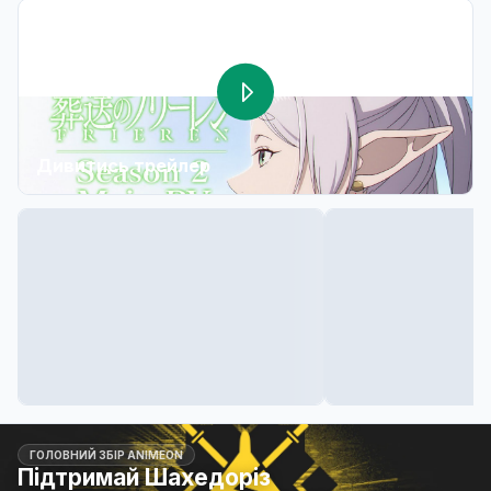
Дивитись трейлер
ГОЛОВНИЙ ЗБІР ANIMEON
Підтримай Шахедоріз