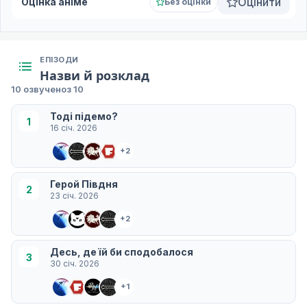
Оцінити
Оцінка аніме
Без оцінки
ЕПІЗОДИ
Назви й розклад
10 озвучено
з 10
Тоді підемо?
1
16 січ. 2026
+2
Герой Півдня
2
23 січ. 2026
+2
Десь, де їй би сподобалося
3
30 січ. 2026
+1