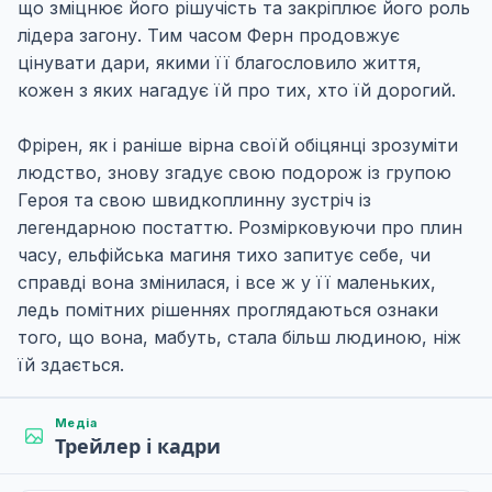
що зміцнює його рішучість та закріплює його роль
лідера загону. Тим часом Ферн продовжує
цінувати дари, якими її благословило життя,
кожен з яких нагадує їй про тих, хто їй дорогий.
Фрірен, як і раніше вірна своїй обіцянці зрозуміти
людство, знову згадує свою подорож із групою
Героя та свою швидкоплинну зустріч із
легендарною постаттю. Розмірковуючи про плин
часу, ельфійська магиня тихо запитує себе, чи
справді вона змінилася, і все ж у її маленьких,
ледь помітних рішеннях проглядаються ознаки
того, що вона, мабуть, стала більш людиною, ніж
їй здається.
Медіа
Трейлер і кадри