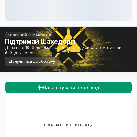
ГОЛОВНИЙ ЗБІР ANIMEON
Підтримай Шахедоріз
Донат від 100₴ допомагає збору та відкриває тематичний
бейдж у профілі.
Долучитися до збору
Налаштувати перегляд
Є ВАРІАНТИ ПЕРЕГЛЯДУ
Спочатку оберіть переклад
Після вибору команди стануть доступними плеєр і список