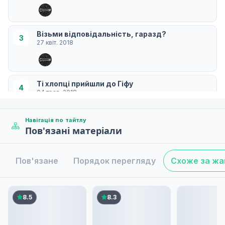
Візьми відповідальність, гаразд?
3
27 квіт. 2018
Ті хлопці прийшли до Гіфу
4
04 трав. 2018
Навігація по тайтлу
Пов'язані матеріали
Хто любить, коли його не люблять?
5
11 трав. 2018
Пов'язане
Порядок перегляду
Схоже за ж
Я викличу твоє ім'я
6
18 трав. 2018
8.5
8.3