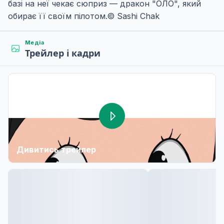
базі на неї чекає сюприз — дракон "ОЛО", який
обирає її своїм пілотом.© Sashi Chak
Медіа
Трейлер і кадри
Дивитись трейлер