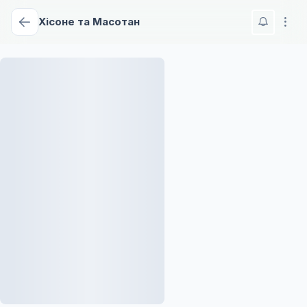
Хісоне та Масотан