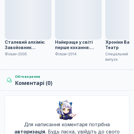
Королівство Любові
7
25 трав. 2018
Пропозиція на обмежений час! Гострий бабусин 
8
01 черв. 2018
Сталевий алхімік:
Найкраще у світі
Хроніки Валь
Завойовник
перше кохання:
Театр
Шамабали
Випадок Йокодзави
Фільм
•
2005
Фільм
•
2014
Спеціальний
Такафумі
випуск
Ееееее!
9
08 черв. 2018
Обговорення
Коментарі (0)
Melty Love
10
15 черв. 2018
Монпарнас Скай і Дівчина-Сміття
Для написання коментаря потрібна
11
22 черв. 2018
авторизація
. Будь ласка, увійдіть до свого