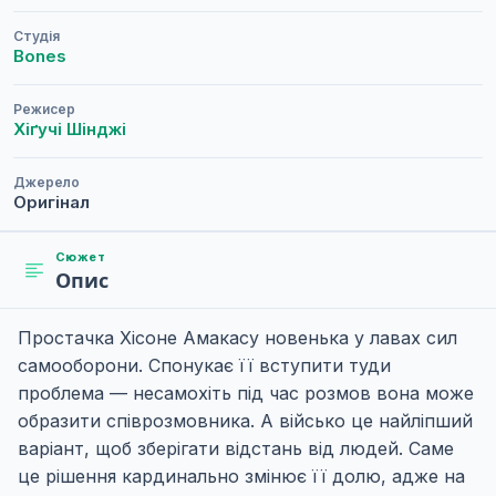
Студія
Bones
Режисер
Хіґучі Шінджі
Джерело
Оригінал
Сюжет
Опис
Простачка Хісоне Амакасу новенька у лавах сил
самооборони. Спонукає її вступити туди
проблема — несамохіть під час розмов вона може
образити співрозмовника. А військо це найліпший
варіант, щоб зберігати відстань від людей. Саме
це рішення кардинально змінює її долю, адже на