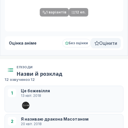
серій.
1 варіантів
12 еп.
Оцінити
Оцінка аніме
Без оцінки
ЕПІЗОДИ
Назви й розклад
12 озвучено
з 12
Це божевілля
1
13 квіт. 2018
Я називаю дракона Масотаном
2
20 квіт. 2018