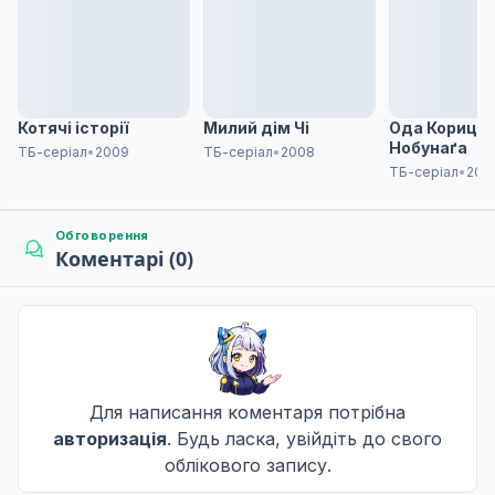
14 лист. 2020
Співай і танцюй
8
21 лист. 2020
Котячі історії
Милий дім Чі
Ода Кориця
Нобунаґа
ТБ-серіал
•
2009
ТБ-серіал
•
2008
ТБ-серіал
•
202
Вуха ніколи не брешуть
9
28 лист. 2020
Обговорення
Коментарі (0)
Гра
10
05 груд. 2020
Для написання коментаря потрібна
Собака до попереднього
11
авторизація
. Будь ласка, увійдіть до свого
12 груд. 2020
облікового запису.