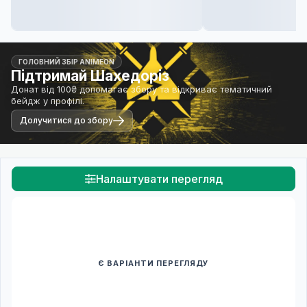
ГОЛОВНИЙ ЗБІР ANIMEON
Підтримай Шахедоріз
Донат від 100₴ допомагає збору та відкриває тематичний
бейдж у профілі.
Долучитися до збору
Налаштувати перегляд
Є ВАРІАНТИ ПЕРЕГЛЯДУ
Спочатку оберіть переклад
Після вибору команди стануть доступними плеєр і список
серій.