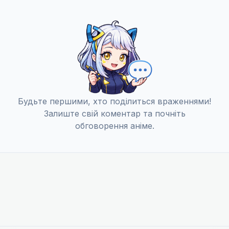
Що це означає
12
19 груд. 2020
Волонтер
13
26 груд. 2020
Будьте першими, хто поділиться враженнями!
Залиште свій коментар та почніть
Я вдома
14
обговорення аніме.
16 січ. 2021
День народження
15
23 січ. 2021
Історія друга
16