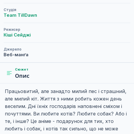
Студія
Team TillDawn
Режисер
Кіші Сейджі
Джерело
Веб-манґа
Сюжет
Опис
Працьовитий, але занадто милий пес і страшний,
але милий кіт. Життя з ними робить кожен день
веселим. Дні їхніх господарів наповнені сміхом і
почуттями. Ви любите котів? Любите собак? Або і
те, і інше? Це аніме - подарунок для тих, хто
любить і собак, і котів так сильно, що не може