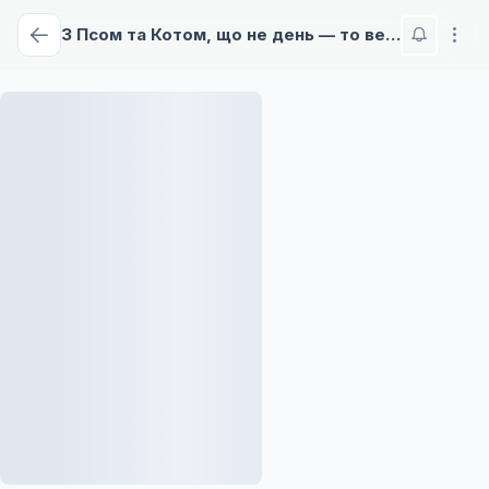
З Псом та Котом, що не день — то веселощі!