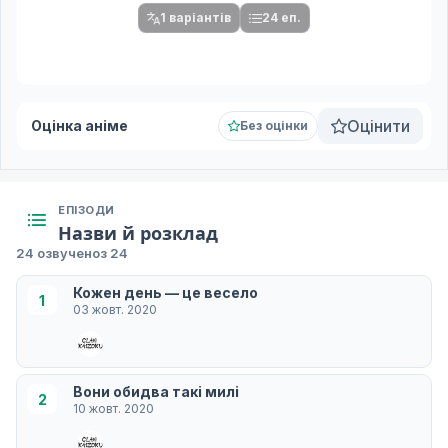
1 варіантів
24 еп.
Оцінити
Оцінка аніме
Без оцінки
ЕПІЗОДИ
Назви й розклад
24 озвучено
з 24
Кожен день — це весело
1
03 жовт. 2020
Вони обидва такі милі
2
10 жовт. 2020