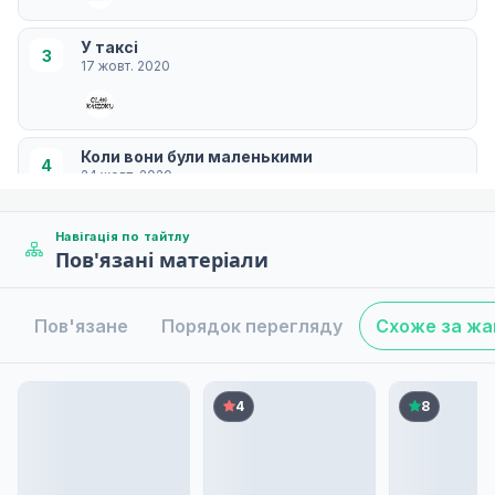
У таксі
3
17 жовт. 2020
Коли вони були маленькими
4
24 жовт. 2020
Навігація по тайтлу
Пов'язані матеріали
Чи вийде вона сьогодні?
5
31 жовт. 2020
Пов'язане
Порядок перегляду
Схоже за ж
Ветеринар
6
07 лист. 2020
4
8
Мій попередній пес
7