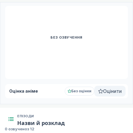
БЕЗ ОЗВУЧЕННЯ
Переклад ще недоступний
Для цього тайтлу поки немає доступних епізодів. Коли
додадуть озвучення або субтитри, вони з'являться тут
автоматично.
Оцінити
Оцінка аніме
Без оцінки
ЕПІЗОДИ
Назви й розклад
0 озвучено
з 12