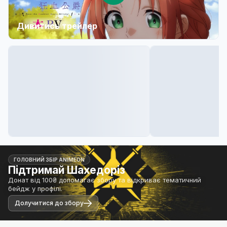
Дивитись трейлер
ГОЛОВНИЙ ЗБІР ANIMEON
Підтримай Шахедоріз
Донат від 100₴ допомагає збору та відкриває тематичний
бейдж у профілі.
Долучитися до збору