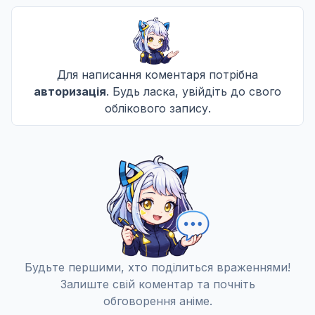
Будинок з привидами певного табору
11
Дата уточнюється
Не озвучена
Для написання коментаря потрібна
авторизація
. Будь ласка, увійдіть до свого
Прощавай, Ньярко-сан В
12
Дата уточнюється
облікового запису.
Не озвучена
Будьте першими, хто поділиться враженнями!
Залиште свій коментар та почніть
обговорення аніме.