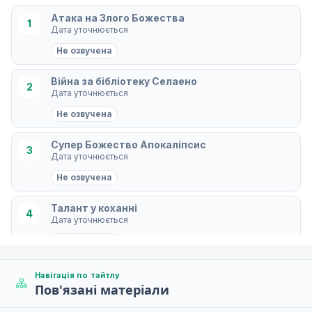
Атака на Злого Божества
1
Дата уточнюється
Не озвучена
Війна за бібліотеку Селаено
2
Дата уточнюється
Не озвучена
Супер Божество Апокаліпсис
3
Дата уточнюється
Не озвучена
Талант у коханні
4
Дата уточнюється
Не озвучена
Скажи, що це не так, Кууко
Навігація по тайтлу
5
Дата уточнюється
Пов'язані матеріали
Не озвучена