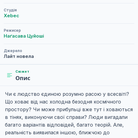
Студія
Xebec
Режисер
Наґасава Цуйоші
Джерело
Лайт новела
Сюжет
Опис
Чи є людство єдиною розумно расою у всесвіті?
Що ховає від нас холодна безодня космічного
простору? Чи може прибульці вже тут і ховаються
в тінях, виконуючи свої справи? Люди вигадали
багато варіантів відповідей, багато теорій. Але,
реальність виявилася іншою, ближчою до