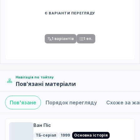
Є ВАРІАНТИ ПЕРЕГЛЯДУ
Спочатку оберіть переклад
Після вибору команди стануть доступними плеєр і список
серій.
1 варіантів
1 еп.
Навігація по тайтлу
Пов'язані матеріали
Пов'язане
Порядок перегляду
Схоже за ж
Ван Піс
ТБ-серіал
1999
Основна історія