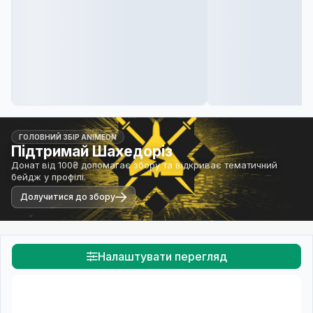
ГОЛОВНИЙ ЗБІР ANIMEON
Підтримай Шахедоріз
Донат від 100₴ допомагає збору та відкриває тематичний
бейдж у профілі.
Долучитися до збору
Налаштувати перегляд