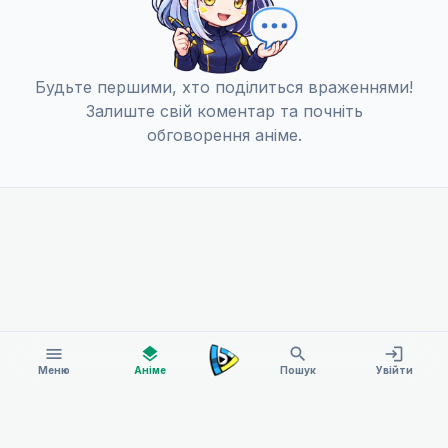
Будьте першими, хто поділиться враженнями!
Залиште свій коментар та почніть
обговорення аніме.
menu
layers
search
login
Меню
Аніме
Пошук
Увійти