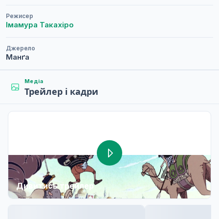
Режисер
Імамура Такахіро
Джерело
Манґа
Медіа
Трейлер і кадри
Дивитись трейлер