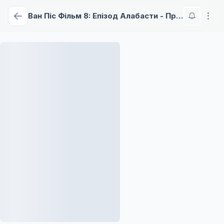
Ван Піс Фільм 8: Епізод Алабасти - Принцеса пустелі та пірати