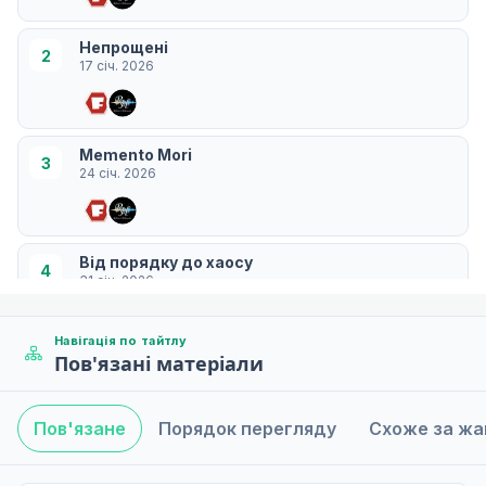
Непрощені
2
17 січ. 2026
Memento Mori
3
24 січ. 2026
Від порядку до хаосу
4
31 січ. 2026
Навігація по тайтлу
Пов'язані матеріали
Який чудовий світ
5
07 лют. 2026
Пов'язане
Порядок перегляду
Схоже за ж
Найтемніша година — перед світанком
6