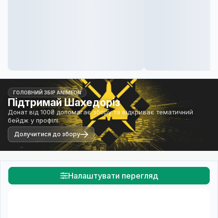
ГОЛОВНИЙ ЗБІР ANIMEON
Підтримай Шахедоріз
Донат від 100₴ допомагає збору та відкриває тематичний
бейдж у профілі.
Долучитися до збору
Налаштувати перегляд