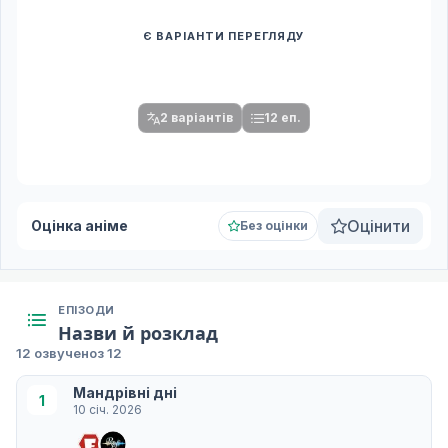
Є ВАРІАНТИ ПЕРЕГЛЯДУ
Спочатку оберіть переклад
Після вибору команди стануть доступними плеєр і список
серій.
2 варіантів
12 еп.
Оцінити
Оцінка аніме
Без оцінки
ЕПІЗОДИ
Назви й розклад
12 озвучено
з 12
Мандрівні дні
1
10 січ. 2026