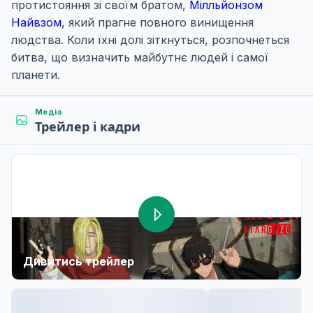
протистояння зі своїм братом,
Мілльйонзом
Найвзом
, який прагне повного винищення
людства. Коли їхні долі зіткнуться, розпочнеться
битва, що визначить майбутнє людей і самої
планети.
Медіа
Трейлер і кадри
Дивитись трейлер