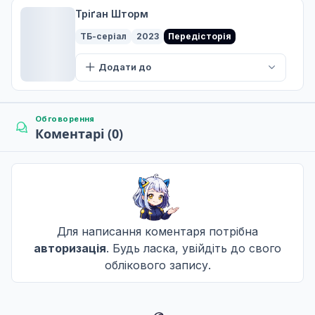
14 лют. 2026
Тріґан Шторм
ТБ-серіал
2023
Передісторія
Сховище Болю
Додати до
7
21 лют. 2026
Обговорення
Коментарі (0)
До побачення, друже
8
28 лют. 2026
Возз'єднання
9
07 бер. 2016
Для написання коментаря потрібна
авторизація
. Будь ласка, увійдіть до свого
облікового запису.
Мученик
10
14 бер. 2026