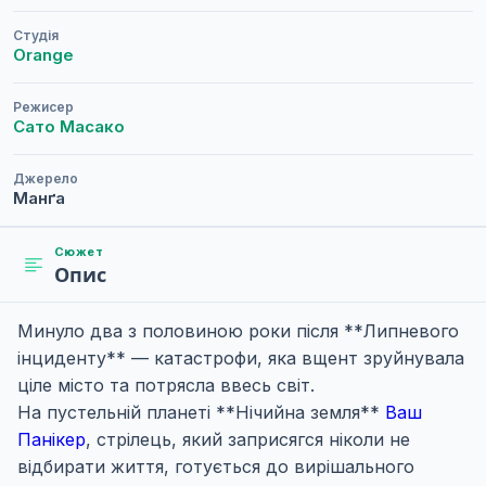
Студія
Orange
Режисер
Сато Масако
Джерело
Манґа
Сюжет
Опис
Минуло два з половиною роки після **Липневого
інциденту** — катастрофи, яка вщент зруйнувала
ціле місто та потрясла ввесь світ.
На пустельній планеті **Нічийна земля**
Ваш
Панікер
, стрілець, який заприсягся ніколи не
відбирати життя, готується до вирішального