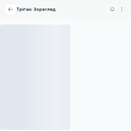
Тріґан: Зорегляд