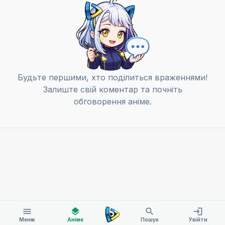
Я сумую за тобою
11
21 бер. 2026
Quo Vadis
12
Будьте першими, хто поділиться враженнями!
28 бер. 2026
Залиште свій коментар та почніть
обговорення аніме.
menu
layers
search
login
Меню
Аніме
Пошук
Увійти