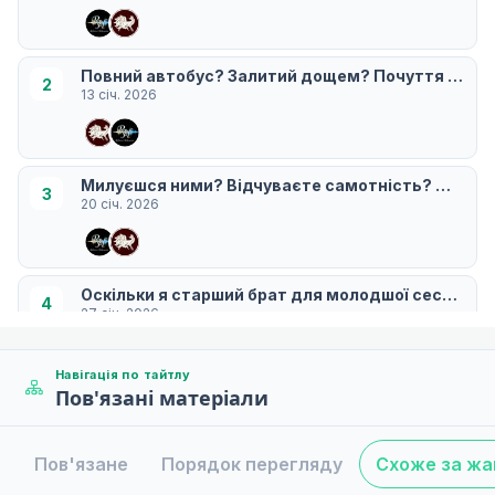
Повний автобус? Залитий дощем? Почуття відкр
2
13 січ. 2026
Милуєшся ними? Відчуваєте самотність? Школа 
3
20 січ. 2026
Оскільки я старший брат для молодшої сестри, 
4
27 січ. 2026
Навігація по тайтлу
Пов'язані матеріали
Extra Extra Hot? Фінальні іспити закінчили? Сце
5
03 лют. 2026
Пов'язане
Порядок перегляду
Схоже за ж