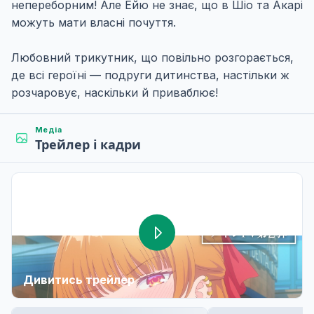
непереборним! Але Ейю не знає, що в Шіо та Акарі
можуть мати власні почуття.
Любовний трикутник, що повільно розгорається,
де всі героїні — подруги дитинства, настільки ж
розчаровує, наскільки й приваблює!
Медіа
Трейлер і кадри
Дивитись трейлер