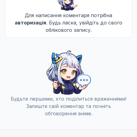
Для написання коментаря потрібна
Боїшся? Щось загубили? Випустити пару у День 
11
авторизація
. Будь ласка, увійдіть до свого
17 бер. 2026
облікового запису.
Чи біг на трьох ногах був трохи неслухняним? Т
12
24 бер. 2026
Будьте першими, хто поділиться враженнями!
Залиште свій коментар та почніть
обговорення аніме.