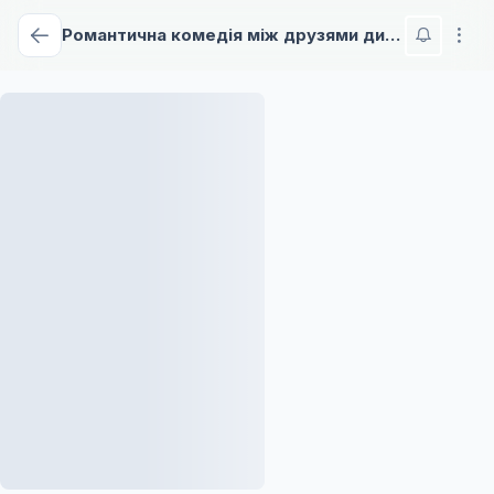
Романтична комедія між друзями дитинства неможлива