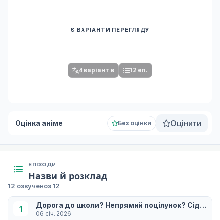
Є ВАРІАНТИ ПЕРЕГЛЯДУ
Спочатку оберіть переклад
Після вибору команди стануть доступними плеєр і список
серій.
4 варіантів
12 еп.
Оцінити
Оцінка аніме
Без оцінки
ЕПІЗОДИ
Назви й розклад
12 озвучено
з 12
Дорога до школи? Непрямий поцілунок? Сідниці 
1
06 січ. 2026