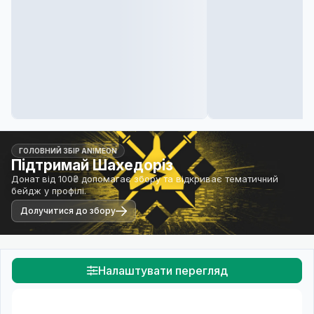
ГОЛОВНИЙ ЗБІР ANIMEON
Підтримай Шахедоріз
Донат від 100₴ допомагає збору та відкриває тематичний
бейдж у профілі.
Долучитися до збору
Налаштувати перегляд