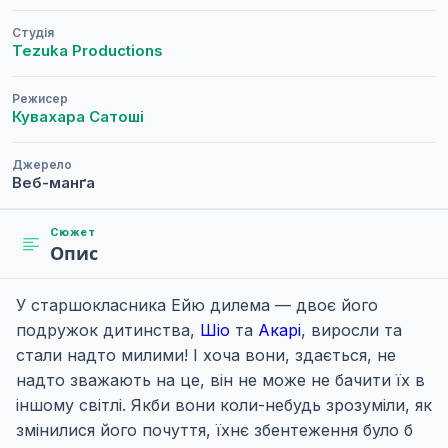
Студія
Tezuka Productions
Режисер
Кувахара Сатоші
Джерело
Веб-манґа
Сюжет
Опис
У старшокласника Ейю дилема — двоє його
подружок дитинства,
Шіо
та
Акарі
, виросли та
стали надто милими! І хоча вони, здається, не
надто зважають на це, він не може не бачити їх в
іншому світлі. Якби вони коли-небудь зрозуміли, як
змінилися його почуття, їхнє збентеження було б