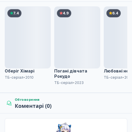
Літній пляж? Відводить погляд? Залишився на н
6
10 лют. 2026
7.4
4.9
6.4
Розмова про стосунки? Ділитися половиною? Ф
7
17 лют. 2026
Продовжував бігти і пропустив феєрверки? Оскіл
8
24 лют. 2026
Оберіг Хімарі
Погані дівчата
Любовні нев
Рокудо
ТБ-серіал
•
2010
ТБ-серіал
•
202
ТБ-серіал
•
2023
Незнайома дівчина, яка твій «друг-хлопець»? Ал
9
03 бер. 2026
Обговорення
Коментарі (0)
Відчуваєш післясяйво поцілунок за поцілунком?
10
10 бер. 2026