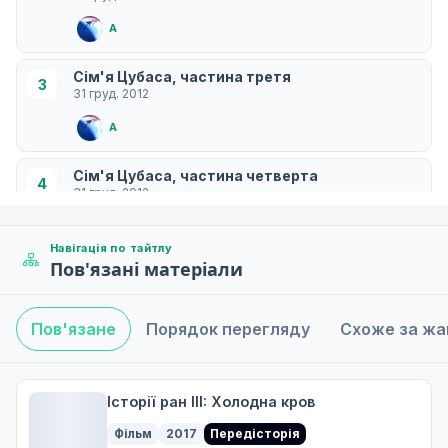
A
Сім'я Цубаса, частина третя
3
31 груд. 2012
A
Сім'я Цубаса, частина четверта
4
31 груд. 2012
A
Навігація по тайтлу
Пов'язані матеріали
Пов'язане
Порядок перегляду
Схоже за ж
Історії ран III: Холодна кров
Фільм
2017
Передісторія