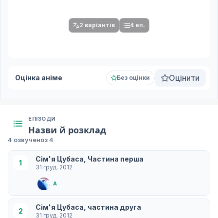
Після вибору команди стануть доступними плеєр і список
серій.
2 варіантів
4 еп.
Оцінити
Оцінка аніме
Без оцінки
ЕПІЗОДИ
Назви й розклад
4 озвучено
з 4
Сім'я Цубаса, Частина перша
1
31 груд. 2012
A
Сім'я Цубаса, частина друга
2
31 груд. 2012