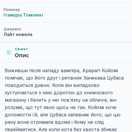
Режисер
Ітамура Томоюкі
Джерело
Лайт новела
Сюжет
Опис
Виживши після нападу вампіра, Арараґі Койомі
помічає, що його друг і рятівник Ханекава Цубаса
поводиться дивно. Коли він випадково
зустрічається з нею дорогою до книжкового
магазину і бачить у неї пов’язку на обличчі, він
розуміє, що тут явно щось не так. Койомі хоче
допомогти їй, але Цубаса запевняє його, що цю
рану вона отримала вдома і йому не слід
перейматися. Але коли кота без хвоста збиває