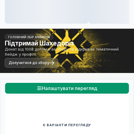
ГОЛОВНИЙ ЗБІР ANIMEON
Підтримай Шахедоріз
Донат від 100₴ допомагає збору та відкриває тематичний
бейдж у профілі.
Долучитися до збору
Налаштувати перегляд
Є ВАРІАНТИ ПЕРЕГЛЯДУ
Спочатку оберіть переклад