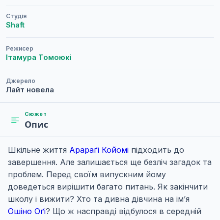
Студія
Shaft
Режисер
Ітамура Томоюкі
Джерело
Лайт новела
Сюжет
Опис
Шкільне життя
Арараґі Койомі
підходить до
завершення. Але залишається ще безліч загадок та
проблем. Перед своїм випускним йому
доведеться вирішити багато питань. Як закінчити
школу і вижити? Хто та дивна дівчина на ім’я
Ошіно Оґі
? Що ж насправді відбулося в середній