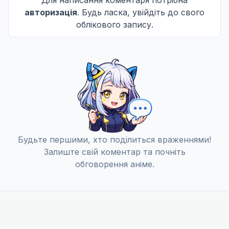
Шинобу Мейл, Частина п'ята
11
авторизація
. Будь ласка, увійдіть до свого
13 груд. 2015
облікового запису.
Шинобу Мейл, Частина шоста
12
20 груд. 2015
13 епізод
13
Дата уточнюється
Не озвучена
Будьте першими, хто поділиться враженнями!
Залиште свій коментар та почніть
обговорення аніме.