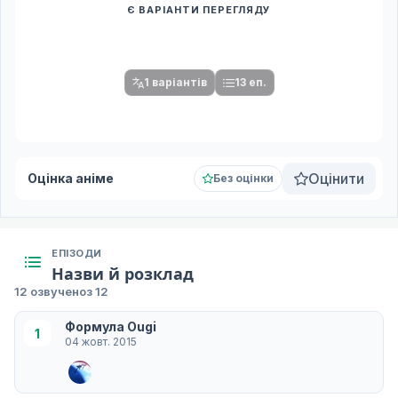
Є ВАРІАНТИ ПЕРЕГЛЯДУ
Спочатку оберіть переклад
Після вибору команди стануть доступними плеєр і список
серій.
1 варіантів
13 еп.
Оцінити
Оцінка аніме
Без оцінки
ЕПІЗОДИ
Назви й розклад
12 озвучено
з 12
Формула Ougi
1
04 жовт. 2015