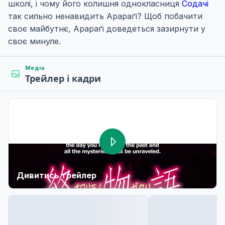
школі, і чому його колишня однокласниця
Содачі
так сильно ненавидить Арараґі? Щоб побачити
своє майбутнє, Арараґі доведеться зазирнути у
своє минуле.
Медіа
Трейлер і кадри
Дивитись трейлер