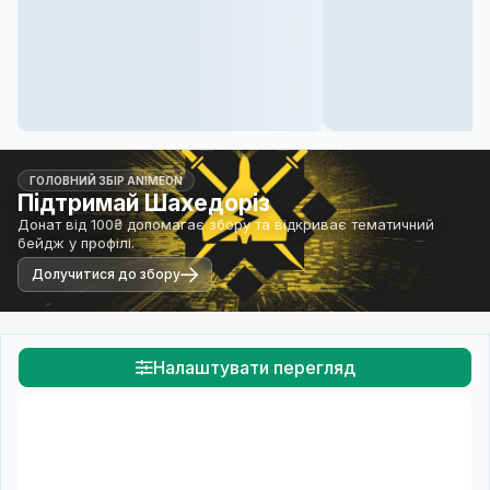
ГОЛОВНИЙ ЗБІР ANIMEON
Підтримай Шахедоріз
Донат від 100₴ допомагає збору та відкриває тематичний
бейдж у профілі.
Долучитися до збору
Налаштувати перегляд