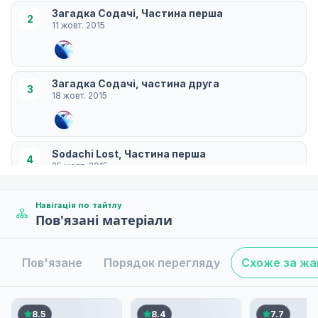
Загадка Содачі, Частина перша
2
11 жовт. 2015
Загадка Содачі, частина друга
3
18 жовт. 2015
Sodachi Lost, Частина перша
4
25 жовт. 2015
Навігація по тайтлу
Пов'язані матеріали
Содачі втрачений, частина друга
5
01 лист. 2015
Пов'язане
Порядок перегляду
Схоже за ж
Sodachi Lost, частина третя
6
08 лист. 2015
8.5
8.4
7.7