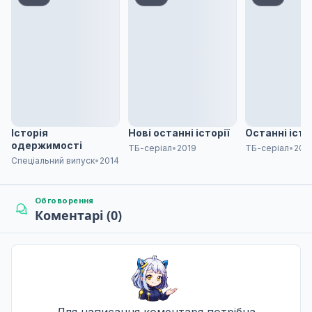
Шинобу Мейл, Частина перша
7
15 лист. 2015
Шинобу Мейл, Частина друга
8
22 лист. 2015
Історія
Нові останні історії
Останні істо
одержимості
ТБ-серіал
•
2019
ТБ-серіал
•
201
Спеціальний випуск
•
2014
Шинобу Мейл, частина третя
9
29 лист. 2015
Обговорення
Коментарі (0)
Шинобу Мейл, Частина четверта
10
06 груд. 2015
Для написання коментаря потрібна