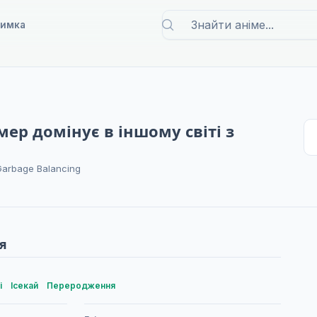
римка
р домінує в іншому світі з
Garbage Balancing
я
і
Ісекай
Переродження