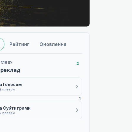
Рейтинг
Оновлення
ЕГЛЯДУ
2
ереклад
а Голосом
2 плеєри
1
а Субтитрами
2 плеєри