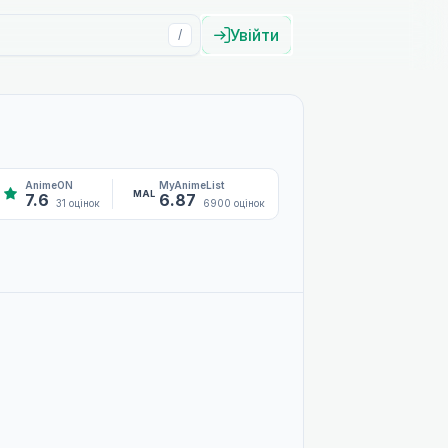
Увійти
/
AnimeON
MyAnimeList
MAL
7.6
6.87
31 оцінок
6900 оцінок