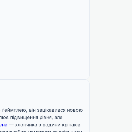
о ґеймплею, він зацікавився новою
лює підвищення рівня, але
ена
— хлопчика з родини кріпаків,