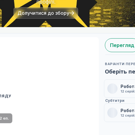
профілі.
Долучитися до збору
Перегляд
ВАРІАНТИ ПЕР
Оберіть п
Робот
12 серій
ГЛЯДУ
 переклад
Субтитри
ми плеєр і список серій.
Робот
12 серій
2 еп.