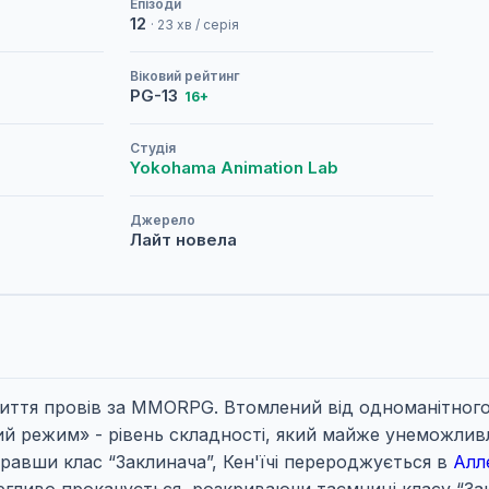
Епізоди
12
· 23 хв / серія
Віковий рейтинг
PG-13
16+
Студія
Yokohama Animation Lab
Джерело
Лайт новела
у життя провів за MMORPG. Втомлений від одноманітног
ний режим» - рівень складності, який майже унеможлив
равши клас “Заклинача”, Кен'їчі перероджується в
Алл