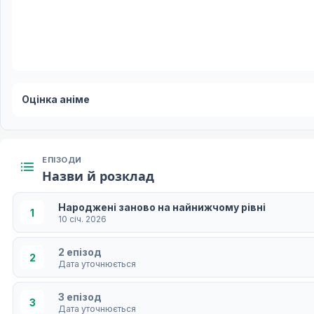
Оцінка аніме
ЕПІЗОДИ
Назви й розклад
Народжені заново на найнижчому рівні
1
10 січ. 2026
2 епізод
2
Дата уточнюється
3 епізод
3
Дата уточнюється