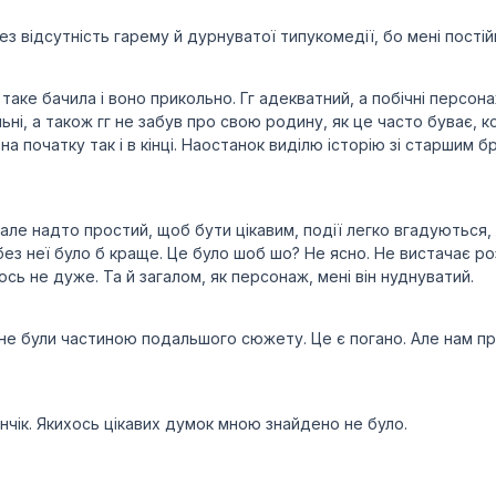
ез відсутність гарему й дурнуватої типукомедії, бо мені постій
таке бачила і воно прикольно. Гг адекватний, а побічні персона
і, а також гг не забув про свою родину, як це часто буває, к
а початку так і в кінці. Наостанок виділю історію зі старшим б
, але надто простий, щоб бути цікавим, події легко вгадуються
без неї було б краще. Це було шоб шо? Не ясно. Не вистачає ро
сь не дуже. Та й загалом, як персонаж, мені він нуднуватий.
 та не були частиною подальшого сюжету. Це є погано. Але нам пр
фончік. Якихось цікавих думок мною знайдено не було.