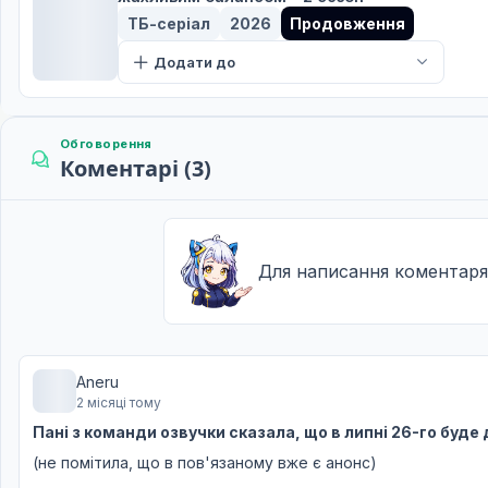
ТБ-серіал
2026
Продовження
11 епізод
11
Дата уточнюється
Додати до
12 епізод
12
Дата уточнюється
Обговорення
Коментарі (3)
Для написання коментаря
Aneru
2 місяці тому
Пані з команди озвучки сказала, що в липні 26-го буде 
(не помітила, що в пов'язаному вже є анонс)