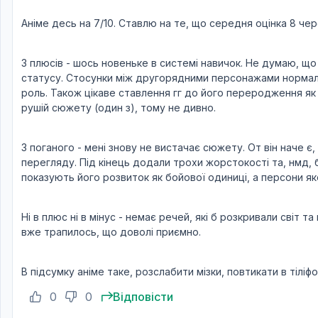
Аніме десь на 7/10. Ставлю на те, що середня оцінка 8 чер
З плюсів - шось новеньке в системі навичок. Не думаю, що 
статусу. Стосунки між другорядними персонажами нормальн
роль. Також цікаве ставлення гг до його переродження як н
рушій сюжету (один з), тому не дивно.
З поганого - мені знову не вистачає сюжету. От він наче є
перегляду. Під кінець додали трохи жорстокості та, нмд, 
показують його розвиток як бойової одиниці, а персони яко
Ні в плюс ні в мінус - немає речей, які б розкривали світ
вже трапилось, що доволі приємно.
В підсумку аніме таке, розслабити мізки, повтикати в тілі
0
0
Відповісти