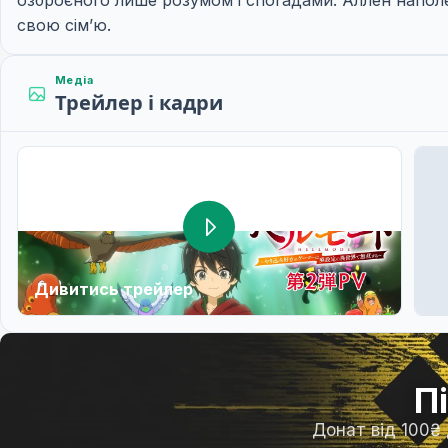
озброєного лише розумом і спогадами. Аллен наполе
свою сім’ю.
Медіа
Трейлер і кадри
Дивитись трейлер
П
Донат від 100₴