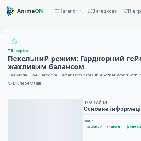
Anime
ON
Каталог
Випадкове
Підт
ТБ-серіал
Пекельний режим: Гардкорний гейме
жахливим балансом
Hell Mode: The Hardcore Gamer Dominates in Another World with 
4.1K переглядів
ПРО ТАЙТЛ
Основна інформаці
Жанр
Бойовик
Пригоди
Фентез