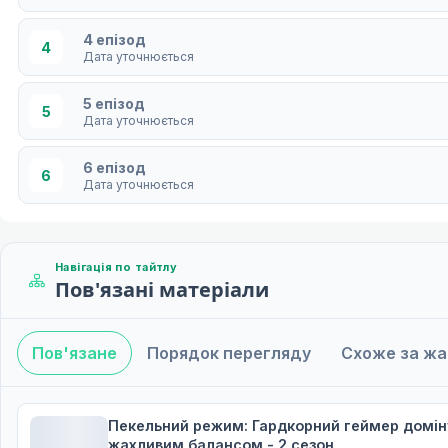
4 епізод
4
Дата уточнюється
5 епізод
5
Дата уточнюється
6 епізод
6
Дата уточнюється
7 епізод
7
Дата уточнюється
Навігація по тайтлу
Пов'язані матеріали
8 епізод
8
Дата уточнюється
Пов'язане
Порядок перегляду
Схоже за ж
9 епізод
9
Дата уточнюється
10 епізод
Пекельний режим: Гардкорний геймер домінує
10
Дата уточнюється
жахливим балансом - 2 сезон