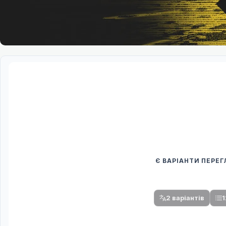
Є ВАРІАНТИ ПЕРЕ
Спочатку оберіть
Після вибору команди стануть доступни
2 варіантів
1