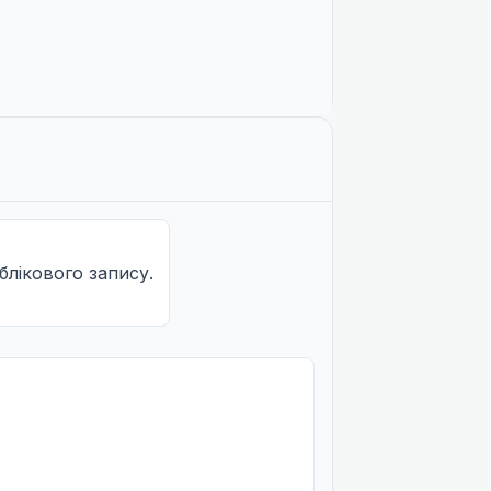
Не озвучена
Не озвучена
облікового запису.