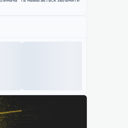
линача” та намагається звільнити