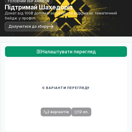
ГОЛОВНИЙ ЗБІР ANIMEON
Підтримай Шахедоріз
Донат від 100₴ допомагає збору та відкриває тематичний
бейдж у профілі.
Долучитися до збору
Налаштувати перегляд
Є ВАРІАНТИ ПЕРЕГЛЯДУ
Спочатку оберіть переклад
Після вибору команди стануть доступними плеєр і список
серій.
2 варіантів
12 еп.