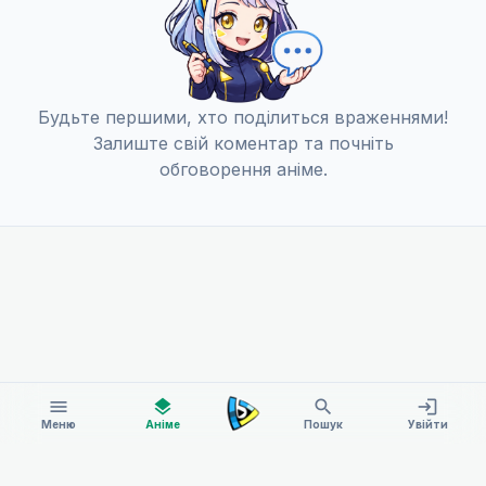
С
R
Будьте першими, хто поділиться враженнями!
Залиште свій коментар та почніть
обговорення аніме.
menu
layers
search
login
Меню
Аніме
Пошук
Увійти