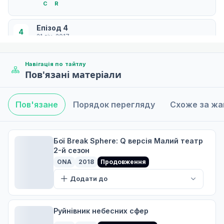
С
R
Епізод 4
4
21 січ. 2017
С
R
Навігація по тайтлу
Пов'язані матеріали
Епізод 5
5
04 лют. 2017
С
R
Пов'язане
Порядок перегляду
Схоже за ж
Епізод 6
6
11 лют. 2017
Бої Break Sphere: Q версія Малий театр
2-й сезон
R
С
ONA
2018
Продовження
Епізод 7
Додати до
7
18 лют. 2017
С
R
Руйнівник небесних сфер