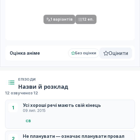
Після вибору команди стануть доступними плеєр і список
серій.
1 варіантів
12 еп.
Оцінити
Оцінка аніме
Без оцінки
ЕПІЗОДИ
Назви й розклад
12 озвучено
з 12
Усі хороші речі мають свій кінець
1
09 лип. 2015
СB
Не планувати — означає планувати провал
2