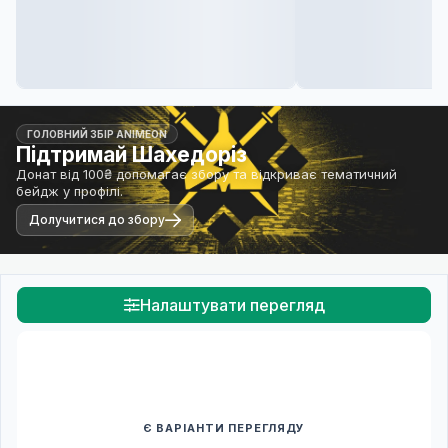
ГОЛОВНИЙ ЗБІР ANIMEON
Підтримай Шахедоріз
Донат від 100₴ допомагає збору та відкриває тематичний
бейдж у профілі.
Долучитися до збору
Налаштувати перегляд
Є ВАРІАНТИ ПЕРЕГЛЯДУ
Спочатку оберіть переклад