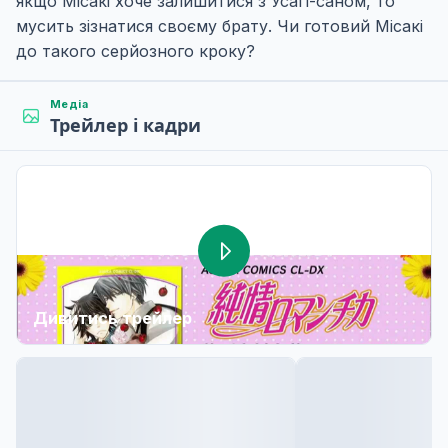
якщо Місакі хоче залишитися з Усаґі-саном, то
мусить зізнатися своєму брату. Чи готовий Місакі
до такого серйозного кроку?
Медіа
Трейлер і кадри
Дивитись трейлер