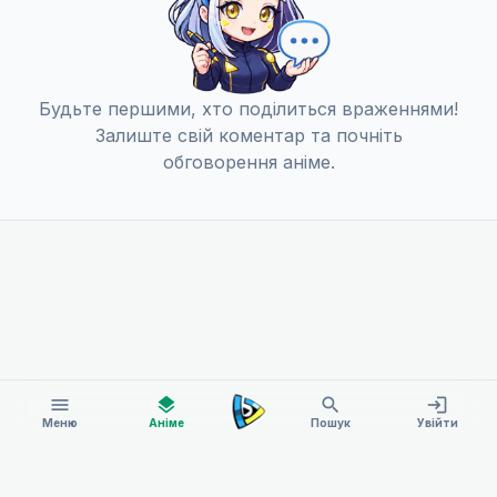
СB
Справжнє кохання — це доля
12
Будьте першими, хто поділиться враженнями!
24 вер. 2015
Залиште свій коментар та почніть
СB
обговорення аніме.
menu
layers
search
login
Меню
Аніме
Пошук
Увійти