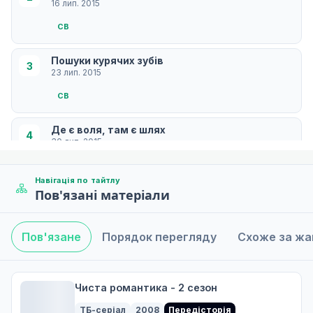
16 лип. 2015
СB
Пошуки курячих зубів
3
23 лип. 2015
СB
Де є воля, там є шлях
4
30 лип. 2015
СB
Навігація по тайтлу
Пов'язані матеріали
Навіть найдовша подорож починається з одного
5
06 серп. 2015
СB
Пов'язане
Порядок перегляду
Схоже за ж
Удар з ясного неба
6
13 серп. 2015
Чиста романтика - 2 сезон
СB
ТБ-серіал
2008
Передісторія