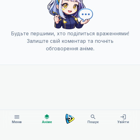
Будьте першими, хто поділиться враженнями!
Залиште свій коментар та почніть
обговорення аніме.
menu
layers
search
login
Меню
Аніме
Пошук
Увійти