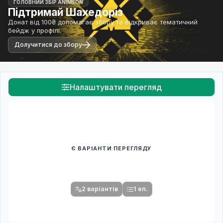
ГОЛОВНИЙ ЗБІР ANIMEON
Підтримай Шахедоріз
Донат від 100₴ допомагає збору та відкриває тематичний
бейдж у профілі.
Долучитися до збору
Налаштувати перегляд
Є ВАРІАНТИ ПЕРЕГЛЯДУ
Спочатку оберіть переклад
Після вибору команди стануть доступними плеєр і список
серій.
2 варіантів
1 еп.