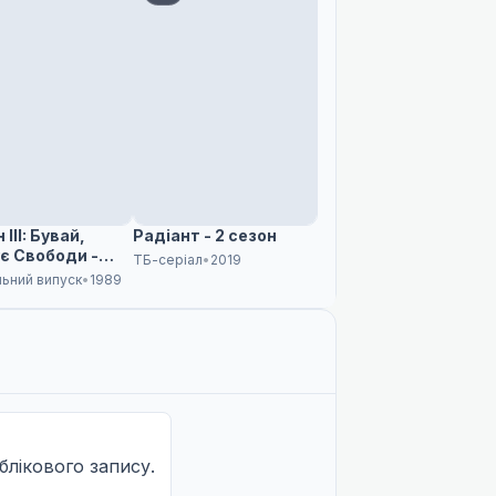
III: Бувай,
Радіант - 2 сезон
є Свободи -
ТБ-серіал
•
2019
 на межі!
льний випуск
•
1989
облікового запису.