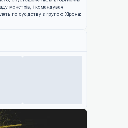
паду монстрів, і командувач
ять по сусідству з групою Хірона: