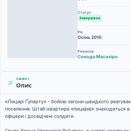
Статус
Завершено
Рік
Осінь
2010
Режисер
Сонода Масахіро
Сюжет
Опис
«Лицарі Ґуларту» - бойові загони швидкого реагуван
поселення. Штаб-квартира «лицарів» знаходиться в мі
офіцери і досвідчені солдати.
Група Хірона (підрозділ Реґулусу, в складі чотирьох