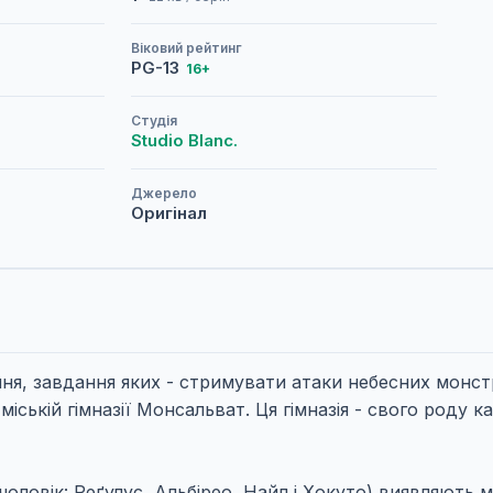
Віковий рейтинг
PG-13
16+
Студія
Studio Blanc.
Джерело
Оригінал
ня, завдання яких - стримувати атаки небесних монстр
ській гімназії Монсальват. Ця гімназія - свого роду ка
 чоловік: Реґулус, Альбірео, Найл і Хокуто) виявляють 