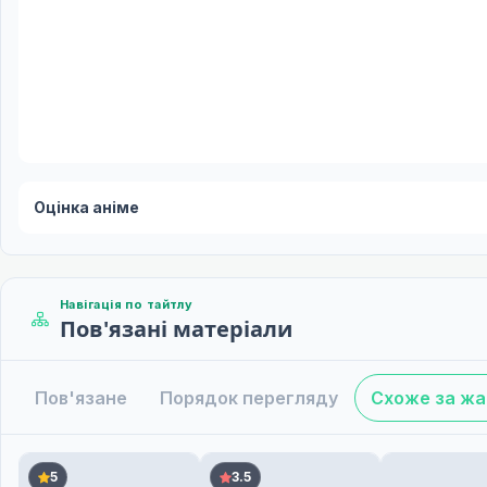
Оцінка аніме
Навігація по тайтлу
Пов'язані матеріали
Пов'язане
Порядок перегляду
Схоже за ж
5
3.5