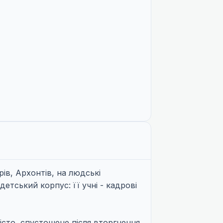
ів, Архонтів, на людські
детський корпус: її учні - кадрові
місто, спустошене після вторгнення