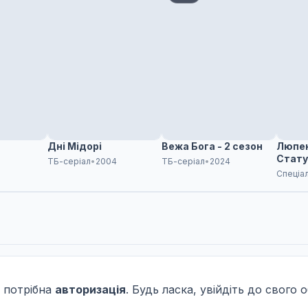
Дні Мідорі
Вежа Бога - 2 сезон
Люпен 
Стату
ТБ-серіал
•
2004
ТБ-серіал
•
2024
Криза
Спеціа
 потрібна
авторизація
. Будь ласка, увійдіть до свого 