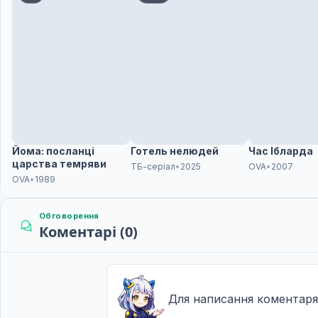
Йома: посланці
Готель нелюдей
Час Ібларда
царства темряви
ТБ-серіал
•
2025
OVA
•
2007
OVA
•
1989
Обговорення
Коментарі (0)
Для написання коментаря