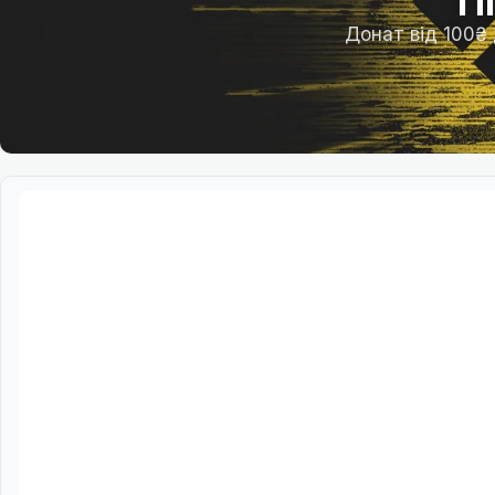
П
Донат від 100₴
Для ц
додаду