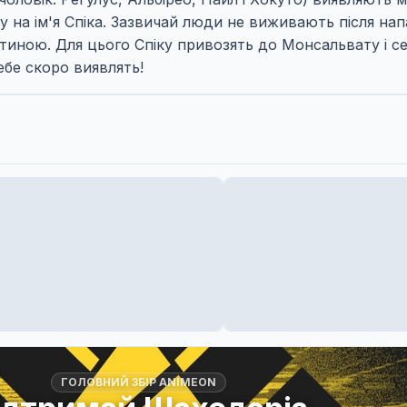
ку на ім'я Спіка. Зазвичай люди не виживають після на
иною. Для цього Спіку привозять до Монсальвату і сел
себе скоро виявлять!
ГОЛОВНИЙ ЗБІР ANIMEON