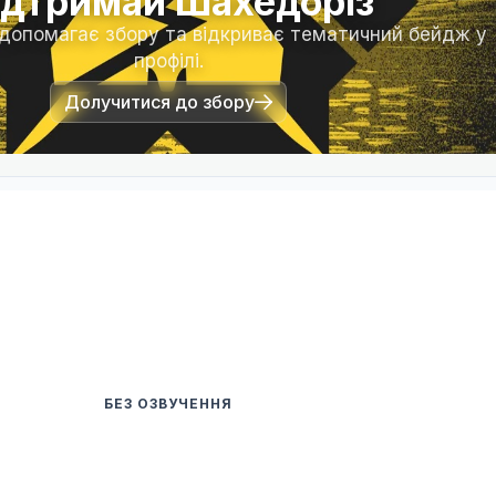
ідтримай Шахедоріз
 допомагає збору та відкриває тематичний бейдж у
профілі.
Долучитися до збору
БЕЗ ОЗВУЧЕННЯ
Переклад ще недоступний
ього тайтлу поки немає доступних епізодів. Коли
ть озвучення або субтитри, вони з'являться тут