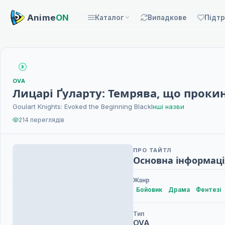
Anime
ON
Каталог
Випадкове
Підт
OVA
Лицарі Ґуларту: Темрява, що прокин
Goulart Knights: Evoked the Beginning Black
Інші назви
214 переглядів
ПРО ТАЙТЛ
Основна інформаці
Жанр
Бойовик
Драма
Фентезі
Тип
OVA