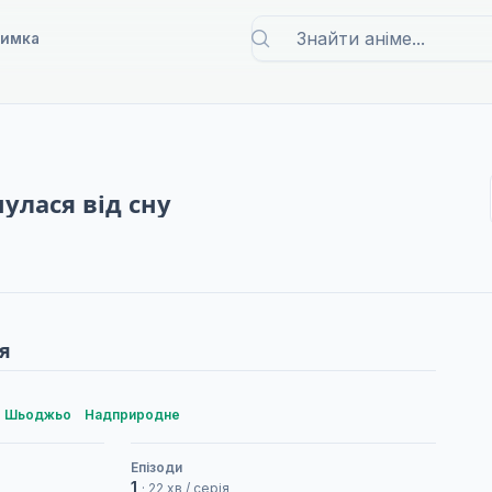
римка
улася від сну
я
Шьоджьо
Надприродне
Епізоди
1
· 22 хв / серія