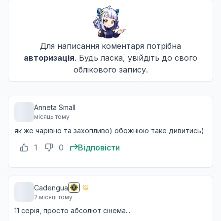
Сподіваючись, розквітаючи, грімлячи
10
14 черв. 2026
Для написання коментаря потрібна
Рев льоду і блискавки
авторизація
. Будь ласка, увійдіть до свого
11
21 черв. 2026
облікового запису.
Історія мрії без кінця
12
Anneta Small
28 черв. 2026
Сьогодні
місяць тому
Наступна
як же чарівно та захопливо) обожнюю таке дивитись)
1
0
Відповісти
Cadengua
2 місяці тому
11 серія, просто абсолют сінема...