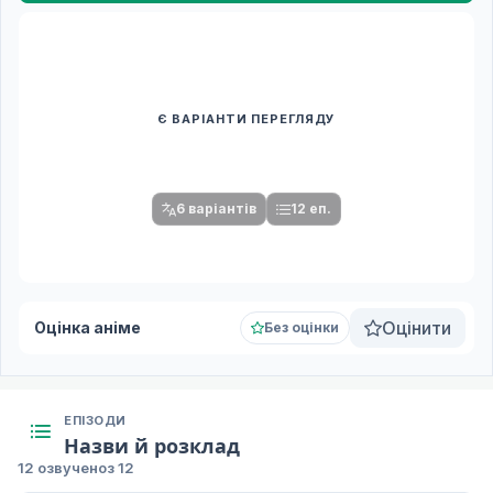
Є ВАРІАНТИ ПЕРЕГЛЯДУ
Спочатку оберіть переклад
Після вибору команди стануть доступними плеєр і список
серій.
6 варіантів
12 еп.
Оцінити
Оцінка аніме
Без оцінки
ЕПІЗОДИ
Назви й розклад
12 озвучено
з 12