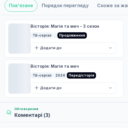
Пов'язане
Порядок перегляду
Схоже за ж
Перше цвітіння
6
17 трав. 2026
Вісторія: Магія та меч - 3 сезон
ТБ-серіал
Продовження
Він сказав, що більше не буде опускати голову
Додати до
7
24 трав. 2026
Вісторія: Магія та меч
Вчення Відьми
ТБ-серіал
2024
Передісторія
8
31 трав. 2026
Додати до
Сторінка, яку треба перегорнути
9
07 черв. 2026
Обговорення
Коментарі (3)