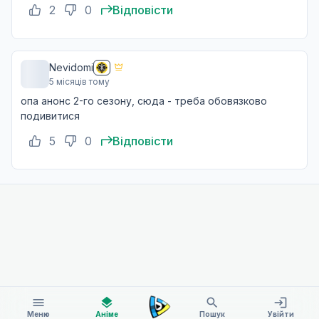
2
0
Відповісти
Nevidomi
5 місяців тому
опа анонс 2-го сезону, сюда - треба обовязково
подивитися
5
0
Відповісти
menu
layers
search
login
Меню
Аніме
Пошук
Увійти