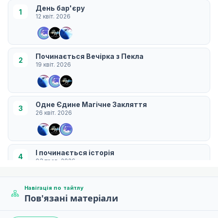
День бар'єру
1
12 квіт. 2026
Починається Вечірка з Пекла
2
19 квіт. 2026
Одне Єдине Магічне Закляття
3
26 квіт. 2026
І починається історія
4
03 трав. 2026
Навігація по тайтлу
Пов'язані матеріали
День від'їзду
5
10 трав. 2026