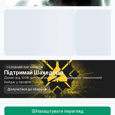
ГОЛОВНИЙ ЗБІР ANIMEON
Підтримай Шахедоріз
Донат від 100₴ допомагає збору та відкриває тематичний
бейдж у профілі.
Долучитися до збору
Налаштувати перегляд