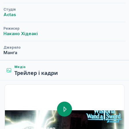
Студія
Actas
Режисер
Накано Хідеакі
Джерело
Манґа
Медіа
Трейлер і кадри
Дивитись трейлер