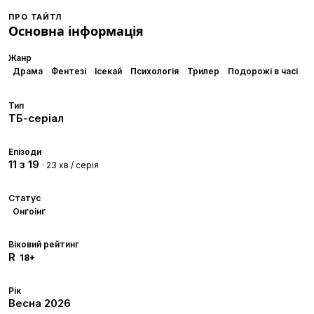
ПРО ТАЙТЛ
Основна інформація
Жанр
Драма
Фентезі
Ісекай
Психологія
Трилер
Подорожі в часі
Тип
ТБ-серіал
Епізоди
11 з 19
· 23 хв / серія
Статус
Онґоінґ
Віковий рейтинг
R
18+
Рік
Весна
2026