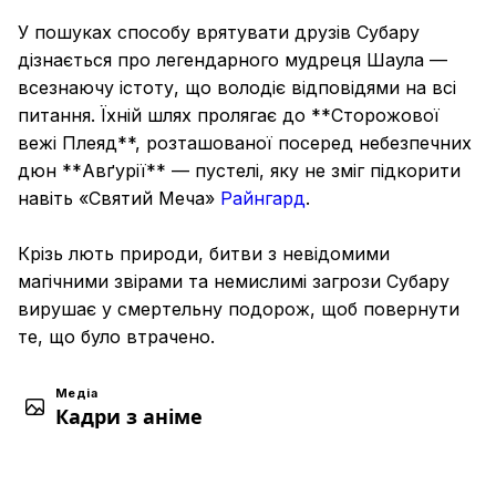
У пошуках способу врятувати друзів Субару
дізнається про легендарного мудреця Шаула —
всезнаючу істоту, що володіє відповідями на всі
питання. Їхній шлях пролягає до **Сторожової
вежі Плеяд**, розташованої посеред небезпечних
дюн **Авґурії** — пустелі, яку не зміг підкорити
навіть «Святий Меча»
Райнгард
.
Крізь лють природи, битви з невідомими
магічними звірами та немислимі загрози Субару
вирушає у смертельну подорож, щоб повернути
те, що було втрачено.
Медіа
Кадри з аніме