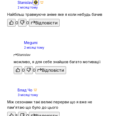
Stanislav
Re:Zero - Початок життя в іншому світі
11
17 черв. 2026
2 місяці тому
Найбільш травмуюче аніме яке я коли небудь бачив
0
0
Відповісти
12 епізод
12
12 серп. 2026
за 3 дні
Наступна
Не озвучена
Megumi
2 місяці тому
13 епізод
13
Stanislav
Дата уточнюється
можливо, я для себе знайшов багато мотивації
Не озвучена
0
0
Відповісти
14 епізод
14
Дата уточнюється
Не озвучена
Влад Чо
3 місяці тому
15 епізод
15
Дата уточнюється
Між сезонами такі великі перерви що я вже не
пам'ятаю що було до цього
Не озвучена
5
0
Відповісти