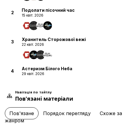
Подолати пісочний час
2
15 квіт. 2026
Хранитель Сторожової вежі
3
22 квіт. 2026
Астеризм Білого Неба
4
29 квіт. 2026
Навігація по тайтлу
Пов'язані матеріали
Stick Swinger
5
06 трав. 2026
Пов'язане
Порядок перегляду
Схоже за
жанром
Юлій Юукулій
6
13 трав. 2026