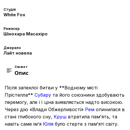
Студія
White Fox
Режисер
Шінохара Масахіро
Джерело
Лайт новела
Сюжет
Опис
Після запеклої битви у **Водному місті
Прістелла**
Субару
та його союзники здобувають
перемогу, але її ціна виявляється надто високою.
Через дію «Влади Обжерливості»
Рем
опинилася в
стані глибокого сну,
Круш
втратила пам'ять, та
навіть саме ім'я
Юлія
було стерте з пам'яті світу.