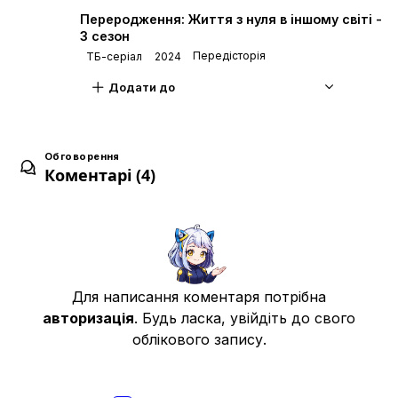
Переродження: Життя з нуля в іншому світі -
3 сезон
Передісторія
ТБ-серіал
2024
Виходячи з магазину і потрапляючи у дивовижний
7
20 трав. 2026
Додати до
Хто ти?
8
Обговорення
27 трав. 2026
Коментарі (4)
Порожня оболонка
9
03 черв. 2026
Для написання коментаря потрібна
авторизація
. Будь ласка, увійдіть до свого
Вбивство — це звичка
10
10 черв. 2026
облікового запису.