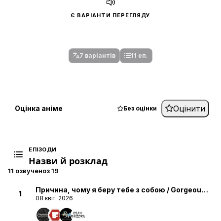
Є ВАРІАНТИ ПЕРЕГЛЯДУ
Спочатку оберіть переклад
Після вибору команди стануть доступними плеєр і список
серій.
7 варіантів
11 еп.
Оцінити
Оцінка аніме
Без оцінки
ЕПІЗОДИ
Назви й розклад
11 озвучено
з 19
Причина, чому я беру тебе з собою / Gorgeous Tig
1
08 квіт. 2026