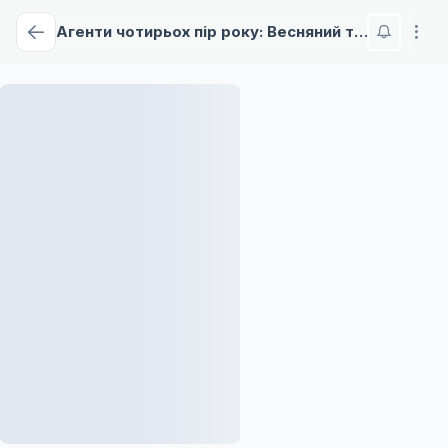
Агенти чотирьох пір року: Весняний танок