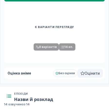
Є ВАРІАНТИ ПЕРЕГЛЯДУ
Спочатку оберіть переклад
Після вибору команди стануть доступними плеєр і список
серій.
8 варіантів
14 еп.
Оцінити
Оцінка аніме
Без оцінки
ЕПІЗОДИ
Назви й розклад
14 озвучено
з 14