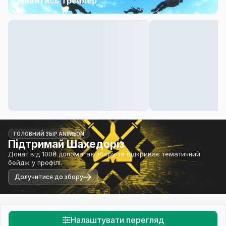
Дивитись трейлер
ГОЛОВНИЙ ЗБІР ANIMEON
Підтримай Шахедоріз
Донат від 100₴ допомагає збору та відкриває тематичний
бейдж у профілі.
Долучитися до збору
Налаштувати перегляд