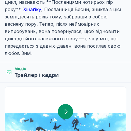
цикл, називають **Посланцями чотирьох пір
року**.
Хінаґіку
, Посланниця Весни, зникла з цієї
землі десять років тому, забравши з собою
весняну пору. Тепер, після неймовірних
випробувань, вона повернулася, щоб відновити
цикл до його належного стану — і, як у міті, що
передається з давніх-давен, вона посилає свою
любов Зимі.
Медіа
Трейлер і кадри