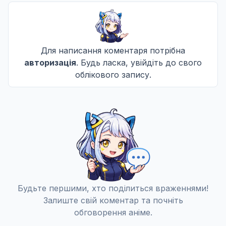
Післязображення
10
31 трав. 2026
+1
Для написання коментаря потрібна
Нетерплячість
11
авторизація
. Будь ласка, увійдіть до свого
07 черв. 2026
облікового запису.
+1
Штурм
12
14 черв. 2026
+1
Повторне захоплення
13
21 черв. 2026
+1
Будьте першими, хто поділиться враженнями!
Залиште свій коментар та почніть
Весняні квіти цвітуть взимку
14
обговорення аніме.
28 черв. 2026