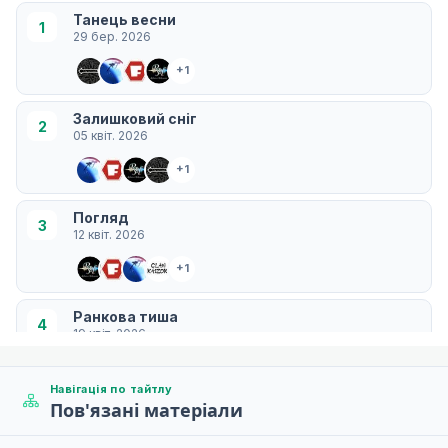
Танець весни
1
29 бер. 2026
+1
Залишковий сніг
2
05 квіт. 2026
+1
Погляд
3
12 квіт. 2026
+1
Ранкова тиша
4
19 квіт. 2026
+1
Навігація по тайтлу
Пов'язані матеріали
Наодинці разом
5
26 квіт. 2026