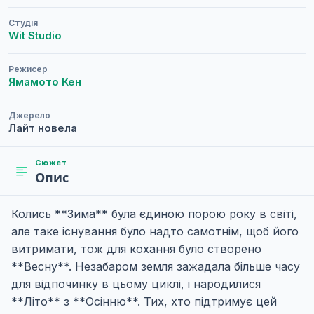
Студія
Wit Studio
Режисер
Ямамото Кен
Джерело
Лайт новела
Сюжет
Опис
Колись **Зима** була єдиною порою року в світі,
але таке існування було надто самотнім, щоб його
витримати, тож для кохання було створено
**Весну**. Незабаром земля зажадала більше часу
для відпочинку в цьому циклі, і народилися
**Літо** з **Осінню**. Тих, хто підтримує цей