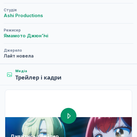
Студія
Ashi Productions
Режисер
Ямамото Джюн'їчі
Джерело
Лайт новела
Медіа
Трейлер і кадри
Дивитись трейлер