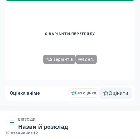
Є ВАРІАНТИ ПЕРЕГЛЯДУ
Спочатку оберіть переклад
Після вибору команди стануть доступними плеєр і список
серій.
2 варіантів
12 еп.
Оцінити
Оцінка аніме
Без оцінки
ЕПІЗОДИ
Назви й розклад
12 озвучено
з 12