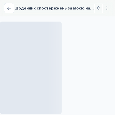
Щоденник спостережень за моєю нареченою, що проголосила себе лиходійкою