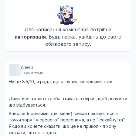
Журнал спостережень самопроголошеної лиходій
10
08 черв. 2026
Для написання коментаря потрібна
Журнал спостережень самопроголошеної лиходій
11
авторизація
. Будь ласка, увійдіть до свого
15 черв. 2026
облікового запису.
Журнал спостережень самопроголошеної лиході
12
Aneru
22 черв. 2026
10 днів тому
Ну це 8.5/10, я рада, що озвучку завершили таки.
Дивитися цікаво і треба втикать в екран, щоб розуміти
що відбувається.
Вперше (принаймні для мене) ісекай показується з
точки зору "місцевого" персонажа, а не "ісекайнутої".
Якщо ви хочете сказати, що це не прикол - я хочу
сказати, що не згодна.