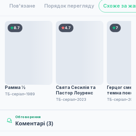
Пов'язане
Порядок перегляду
Схоже за ж
Журнал спостережень самопроголошеної лиходій
6
11 трав. 2026
8.7
4.7
7
Журнал спостережень самопроголошеної лиходій
7
18 трав. 2026
Журнал спостережень самопроголошеної лиходійк
8
25 трав. 2026
Рамма ½
Свята Сесилія та
Герцог смерт
Пастор Лоуренс
темна покої
ТБ-серіал
•
1989
ТБ-серіал
•
2023
ТБ-серіал
•
202
Журнал спостережень самопроголошеної лиходій
9
01 черв. 2026
Обговорення
Коментарі (3)