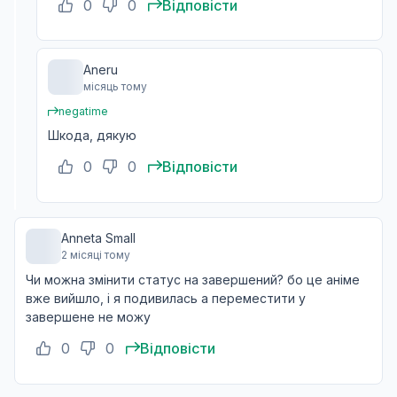
0
0
Відповісти
Aneru
місяць тому
negatime
Шкода, дякую
0
0
Відповісти
Anneta Small
2 місяці тому
Чи можна змінити статус на завершений? бо це аніме
вже вийшло, і я подивилась а переместити у
завершене не можу
0
0
Відповісти