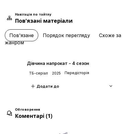
Навігація по тайтлу
Пов'язані матеріали
Легітимна дівчина
5
09 трав. 2026
Пов'язане
Порядок перегляду
Схоже за
жанром
Давно не була дівчиною
6
16 трав. 2026
Дівчина напрокат - 4 сезон
Передісторія
ТБ-серіал
2025
День святого Валентина та дівчина
7
23 трав. 2026
Додати до
Розслідування та дівчина
8
Обговорення
30 трав. 2026
Коментарі (1)