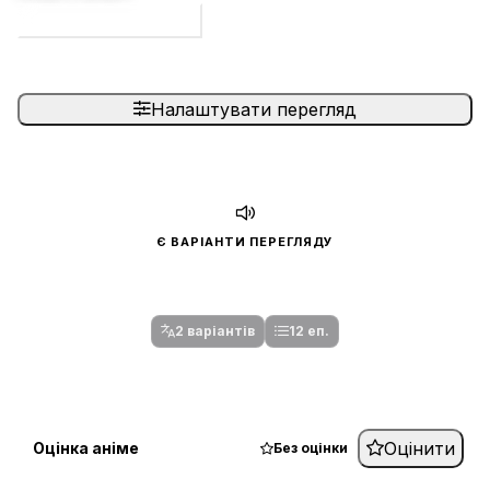
Долучитися до збору
Налаштувати перегляд
Є ВАРІАНТИ ПЕРЕГЛЯДУ
Спочатку оберіть переклад
Після вибору команди стануть доступними плеєр і список
серій.
2 варіантів
12 еп.
Оцінити
Оцінка аніме
Без оцінки