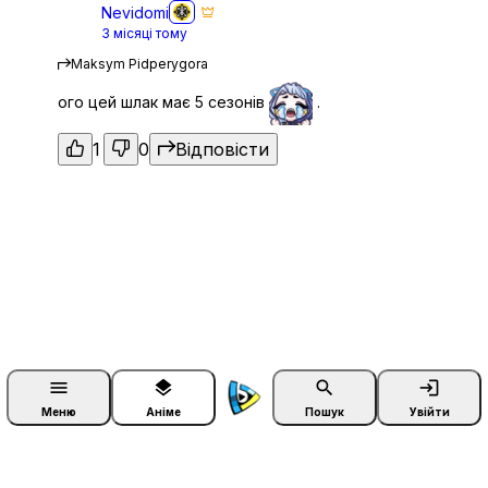
Nevidomi
3 місяці тому
Maksym Pidperygora
ого цей шлак має 5 сезонів
.
1
0
Відповісти
menu
layers
search
login
Меню
Аніме
Пошук
Увійти