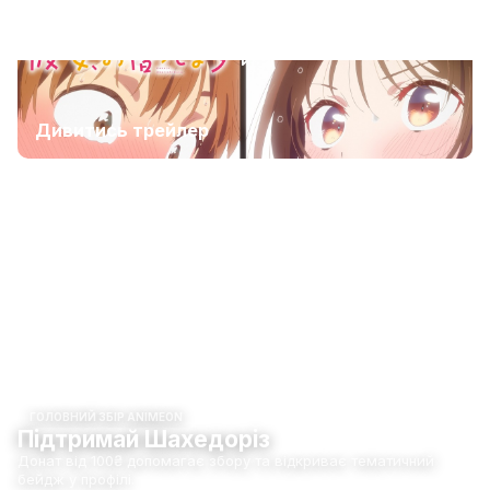
Дивитись трейлер
ГОЛОВНИЙ ЗБІР ANIMEON
Підтримай Шахедоріз
Донат від 100₴ допомагає збору та відкриває тематичний
бейдж у профілі.