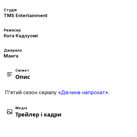
Студія
TMS Entertainment
Режисер
Коґа Кадзуомі
Джерело
Манґа
Сюжет
Опис
П'ятий сезон серіалу
«Дівчина напрокат»
.
Медіа
Трейлер і кадри