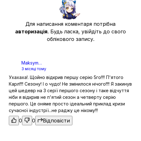
Бюстгальтер і дівчина
9
06 черв. 2026
Для написання коментаря потрібна
авторизація
. Будь ласка, увійдіть до свого
Дім дитинства та дівчина
10
13 черв. 2026
облікового запису.
Maksym
Переїзд і дівчина
11
20 черв. 2026
3 місяці тому
Pidperygora
Ухахаха!. Щойно відкрив першу серію 5го!!!! П'ятого
Карл!!!! Сезону! І о чудо! Не змінилося нічого!!!! Я закинув
цей шедевр на 3 серії першого сезону і таке відчуття
Самотність і дівчина
12
ніби я відкрив не п'ятий сезон а четверту серію
27 черв. 2026
першого. Це оняме просто ідеальний приклад кризи
сучасної індустрії...не раджу це нікому!!!
0
0
Відповісти