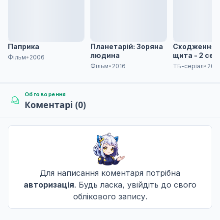
Паприка
Планетарій: Зоряна
Сходження 
людина
щита - 2 сез
Фільм
•
2006
Фільм
•
2016
ТБ-серіал
•
202
Обговорення
Коментарі (0)
Для написання коментаря потрібна
авторизація
. Будь ласка, увійдіть до свого
облікового запису.