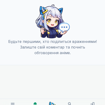
Будьте першими, хто поділиться враженнями!
Залиште свій коментар та почніть
обговорення аніме.
menu
layers
search
login