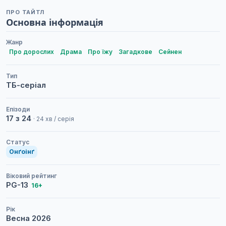
ПРО ТАЙТЛ
Основна інформація
Жанр
Про дорослих
Драма
Про їжу
Загадкове
Сейнен
Тип
ТБ-серіал
Епізоди
17 з 24
· 24 хв / серія
Статус
Онґоінґ
Віковий рейтинг
PG-13
16+
Рік
Весна
2026