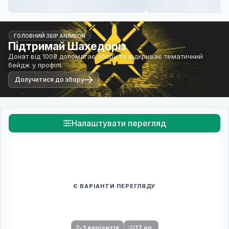
ГОЛОВНИЙ ЗБІР ANIMEON
Підтримай Шахедоріз
Донат від 100₴ допомагає збору та відкриває тематичний
бейдж у профілі.
Долучитися до збору
Налаштувати перегляд
Є ВАРІАНТИ ПЕРЕГЛЯДУ
Спочатку оберіть переклад
Після вибору команди стануть доступними плеєр і список
серій.
3 варіантів
17 еп.