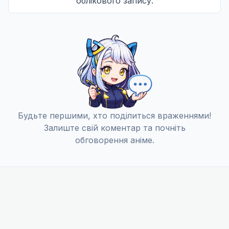
облікового запису.
Відмова
10
14 черв. 2026
Операція «Пошуки старшого сина»
11
21 черв. 2026
Давай знову будемо сім'єю
12
Будьте першими, хто поділиться враженнями!
28 черв. 2026
Залиште свій коментар та почніть
обговорення аніме.