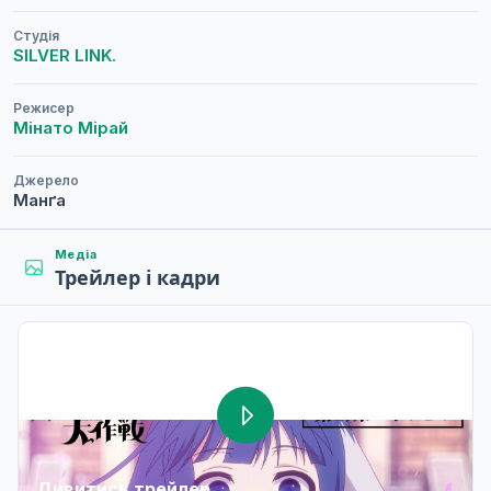
Студія
SILVER LINK.
Режисер
Мінато Мірай
Джерело
Манґа
Медіа
Трейлер і кадри
Дивитись трейлер