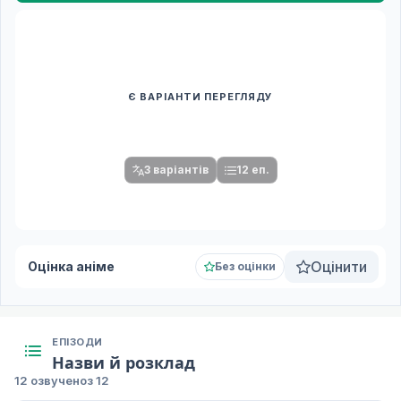
Є ВАРІАНТИ ПЕРЕГЛЯДУ
Спочатку оберіть переклад
Після вибору команди стануть доступними плеєр і список
серій.
3 варіантів
12 еп.
Оцінити
Оцінка аніме
Без оцінки
ЕПІЗОДИ
Назви й розклад
12 озвучено
з 12