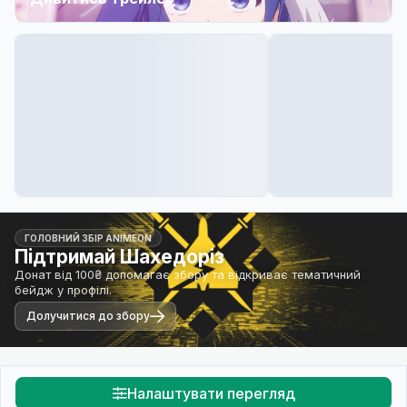
ГОЛОВНИЙ ЗБІР ANIMEON
Підтримай Шахедоріз
Донат від 100₴ допомагає збору та відкриває тематичний
бейдж у профілі.
Долучитися до збору
Налаштувати перегляд