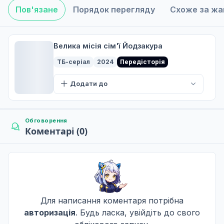
Пов'язане
Порядок перегляду
Схоже за ж
Нові вишневі квіти
6
17 трав. 2026
Велика місія сім'ї Йодзакура
ТБ-серіал
2024
Передісторія
У старій резиденції Йозакура
Додати до
7
24 трав. 2026
Обговорення
Коментарі (0)
Доручення Ай / Головна дієтична місія Муцумі
8
31 трав. 2026
Цубомі та Муцумі
9
07 черв. 2026
Для написання коментаря потрібна
авторизація
. Будь ласка, увійдіть до свого