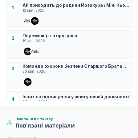
Ай приходить до родини Йозакура / Міні Кьоічіро
1
12 квіт. 2026
Переможці та програші
2
19 квіт. 2026
Команда охорони безпеки Старшого Брата Шінзо
3
26 квіт. 2026
Іспит на підвищення у шпигунській діяльності
4
03 трав. 2026
Навігація по тайтлу
Пов'язані матеріали
Плід кохання
5
10 трав. 2026