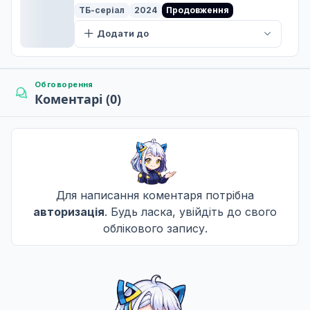
2 сезон
ТБ-серіал
2024
Продовження
Додати до
Обговорення
Коментарі (0)
Для написання коментаря потрібна
авторизація
. Будь ласка, увійдіть до свого
облікового запису.