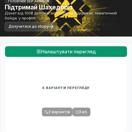
ГОЛОВНИЙ ЗБІР ANIMEON
Підтримай Шахедоріз
Донат від 100₴ допомагає збору та відкриває тематичний
бейдж у профілі.
Долучитися до збору
Налаштувати перегляд
Є ВАРІАНТИ ПЕРЕГЛЯДУ
Спочатку оберіть переклад
Після вибору команди стануть доступними плеєр і список
серій.
2 варіантів
3 еп.