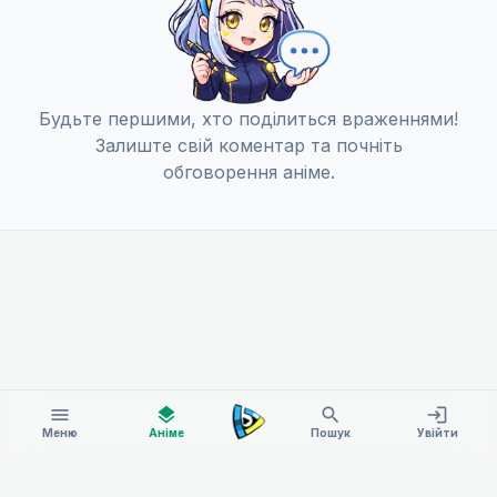
Будьте першими, хто поділиться враженнями!
Залиште свій коментар та почніть
обговорення аніме.
menu
layers
search
login
Меню
Аніме
Пошук
Увійти