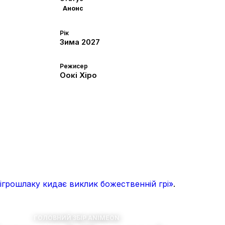
Анонс
Рік
Зима
2027
Режисер
Оокі Хіро
ігрошлаку кидає виклик божественній грі»
.
ГОЛОВНИЙ ЗБІР ANIMEON