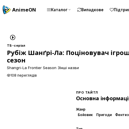
Anime
ON
Каталог
Випадкове
Підтри
ТБ-серіал
Рубіж Шанґрі-Ла: Поціновувач ігрош
сезон
Shangri-La Frontier Season 3
Інші назви
108 переглядів
ПРО ТАЙТЛ
Основна інформаці
Жанр
Бойовик
Пригоди
Фентез
Тип