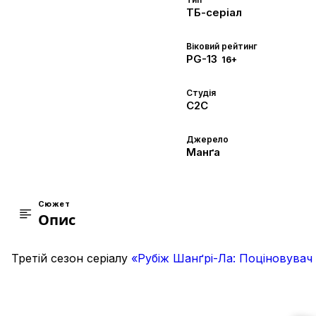
ТБ-серіал
Віковий рейтинг
PG-13
16+
Студія
C2C
Джерело
Манґа
Сюжет
Опис
Третій сезон серіалу
«Рубіж Шанґрі-Ла: Поціновувач 