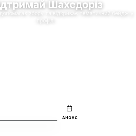
ідтримай Шахедоріз
 допомагає збору та відкриває тематичний бейдж у
профілі.
Долучитися до збору
АНОНС
Прем'єра ще попере
Перший епізод очікується
01 січ.