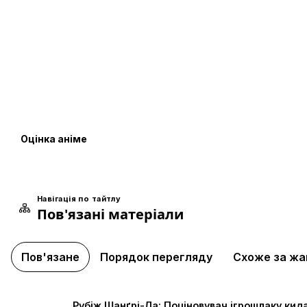
Оцінка аніме
Навігація по тайтлу
Пов'язані матеріали
Пов'язане
Порядок перегляду
Схоже за ж
Рубіж Шанґрі-Ла: Поціновувач ігрошлаку кид