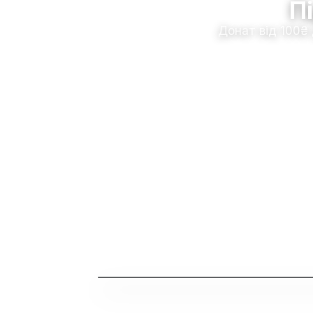
П
Донат від 100₴
Дивитись трейлер