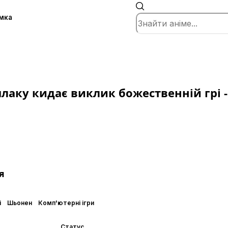
мка
лаку кидає виклик божественній грі -
я
і
Шьонен
Комп'ютерні ігри
Статус