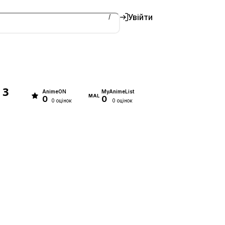
Увійти
/
 3
AnimeON
MyAnimeList
MAL
0
0
0 оцінок
0 оцінок