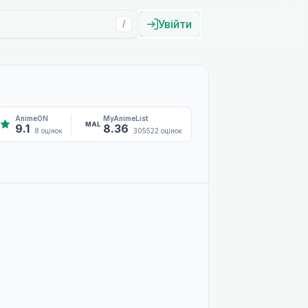
Увійти
/
AnimeON
MyAnimeList
MAL
9.1
8.36
8 оцінок
305522 оцінок