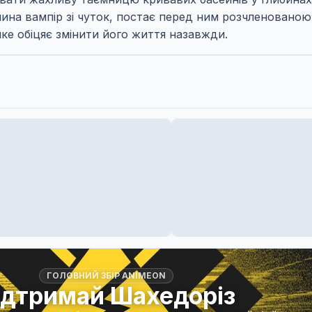
івчина вампір зі чуток, постає перед ним розчленованою.
ке обіцяє змінити його життя назавжди.
ГОЛОВНИЙ ЗБІР ANIMEON
ідтримай Шахедоріз