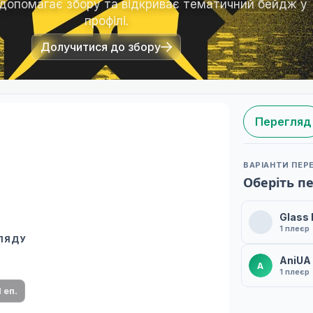
 допомагає збору та відкриває тематичний бейдж у
профілі.
Долучитися до збору
Перегляд
ВАРІАНТИ ПЕР
Оберіть п
Glass
1 плеєр
ГЛЯДУ
 переклад
AniUA
A
ми плеєр і список серій.
1 плеєр
1 еп.