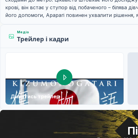
крові, він встає у ступор від побаченого – білява д
його допомоги, Арарагі повинен ухвалити рішення, я
Медіа
Трейлер і кадри
Дивитись трейлер
П