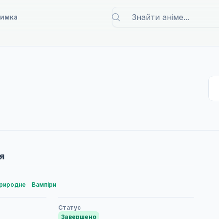
римка
я
риродне
Вампіри
Статус
Завершено