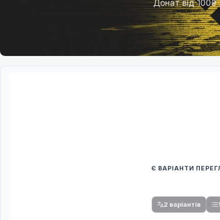
Донат від 100₴
Є ВАРІАНТИ ПЕРЕ
Спочатку оберіть
Після вибору команди стануть доступни
2 варіантів