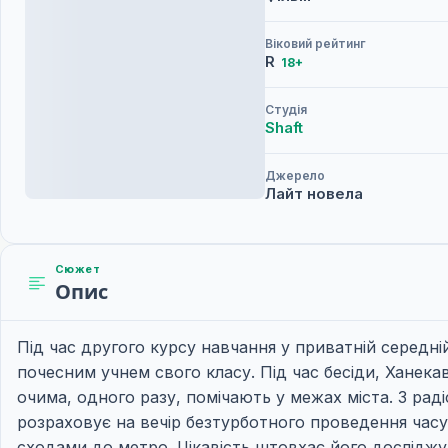
Віковий рейтинг
R
18+
Студія
Shaft
Джерело
Лайт новела
Сюжет
Опис
Під час другого курсу навчання у приватній середні
почесним учнем свого класу. Під час бесіди, Ханека
очима, одного разу, помічають у межах міста. З рад
розраховує на вечір безтурботного проведення часу.
сходами до метро. Цікавість штовхає його дослідж