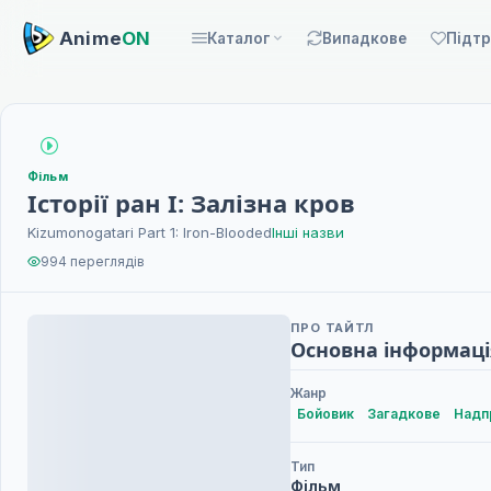
Anime
ON
Каталог
Випадкове
Підт
Фільм
Історії ран I: Залізна кров
Kizumonogatari Part 1: Iron-Blooded
Інші назви
994 переглядів
ПРО ТАЙТЛ
Основна інформаці
Жанр
Бойовик
Загадкове
Надп
Тип
Фільм