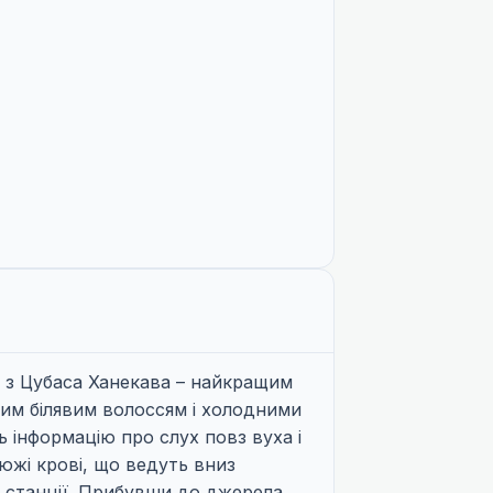
я з Цубаса Ханекава – найкращим
вим білявим волоссям і холодними
ь інформацію про слух повз вуха і
южі крові, що ведуть вниз
 станції. Прибувши до джерела