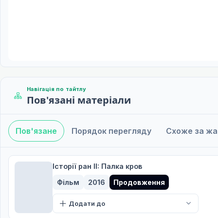
Навігація по тайтлу
Пов'язані матеріали
Пов'язане
Порядок перегляду
Схоже за ж
Історії ран II: Палка кров
Фільм
2016
Продовження
Додати до