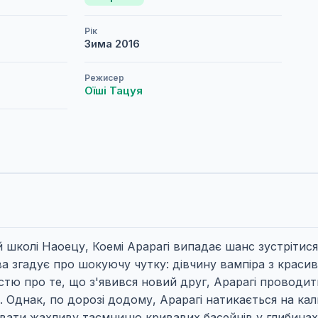
Рік
Зима
2016
Режисер
Оїші Тацуя
й школі Наоецу, Коемі Арарагі випадає шанс зустрітис
ва згадує про шокуючу чутку: дівчину вампіра з краси
істю про те, що з'явився новий друг, Арарагі проводит
 Однак, по дорозі додому, Арарагі натикається на кал
увати жахливу таємницю кривавих басейнів у глибинах