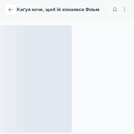
Каґуя хоче, щоб їй зізналися Фільм