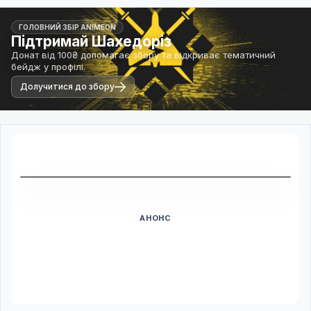
ГОЛОВНИЙ ЗБІР ANIMEON
Підтримай Шахедоріз
Донат від 100₴ допомагає збору та відкриває тематичний
бейдж у профілі.
Долучитися до збору
Дивитись трейлер
АНОНС
Прем'єра ще попереду
Дата виходу ще не підтверджена. Плеєр з'явиться після
релізу.