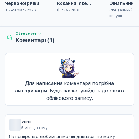
Не озвучена
Червоної річки
Кохання, яке
Фінальний се
здолало час
4 частина
ТБ-серіал
•
2026
Фільм
•
2001
Спеціальний
Пам'ятаю, коли наближалося Різдво. Час, коли я
випуск
9
06 бер. 2022
Не озвучена
Обговорення
Коментарі (1)
Мене звати Річард Плантагенет.
10
13 бер. 2022
Не озвучена
Це моє... Моє покарання.
11
20 бер. 2022
Для написання коментаря потрібна
Не озвучена
авторизація
. Будь ласка, увійдіть до свого
облікового запису.
Річард мертвий, того дня помер самотній у лісі.
12
27 бер. 2022
Не озвучена
zurui
5 місяців тому
Адже це тіло — просто в'язниця душі...
13
11 квіт. 2022
Як прикро що любимі аніме які дивився, не можу