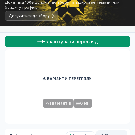
Донат від 100₴ допомагає збору та відкриває тематичний
бейдж у профілі.
Долучитися до збору
Налаштувати перегляд
Є ВАРІАНТИ ПЕРЕГЛЯДУ
Спочатку оберіть переклад
Після вибору команди стануть доступними плеєр і список
серій.
1 варіантів
6 еп.