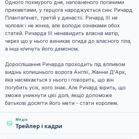
Одного похмурого дня, наповненого поганими
прикметами, у герцога народжується син: Ричард
Плантаґенет, третій у династії. Ричард III не
чоловік і не жінка, але володіє ознаками обох
статей. Ричарда III ненавидить власна матір,
через що у нього виникає огида до власного тіла,
а інші кличуть його демоном.
Дорослішання Ричарда проходить під впливом
видінь колишнього ворога Англії, Жанни Д'Арк,
яка насміхається з нього і говорить, що він
погубить усіх, кого знає. Але Ричард вірить, що
зможе уникнути цієї долі, якщо допоможе
батькові досягти його мети - стати королем.
Медіа
Трейлер і кадри