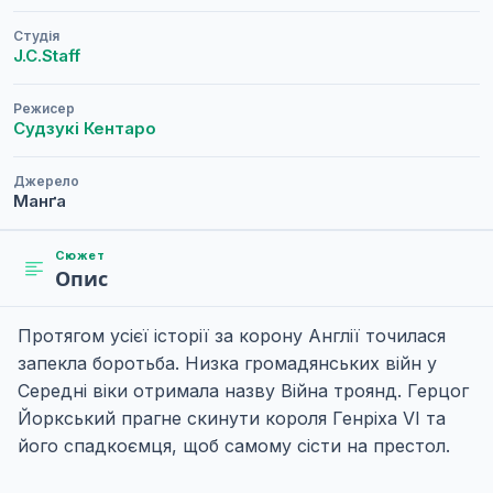
Студія
J.C.Staff
Режисер
Судзукі Кентаро
Джерело
Манґа
Сюжет
Опис
Протягом усієї історії за корону Англії точилася
запекла боротьба. Низка громадянських війн у
Середні віки отримала назву Війна троянд. Герцог
Йоркський прагне скинути короля Генріха VI та
його спадкоємця, щоб самому сісти на престол.