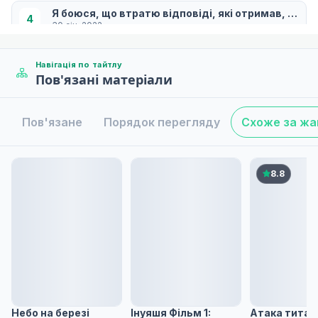
Я боюся, що втратю відповіді, які отримав, і... Вс
4
30 січ. 2022
Навігація по тайтлу
Пов'язані матеріали
Якщо я не схоплю тебе за руку, мені не доведеть
5
06 лют. 2022
Пов'язане
Порядок перегляду
Схоже за ж
Людина, яка не має усвідомлення як король... Люд
6
13 лют. 2022
8.8
Навіть якщо я згрішу...
7
20 лют. 2022
Не озвучена
Навіть наодинці це не було страшно. Насправді..
8
27 лют. 2022
Небо на березі
Інуяшя Фільм 1:
Атака титані