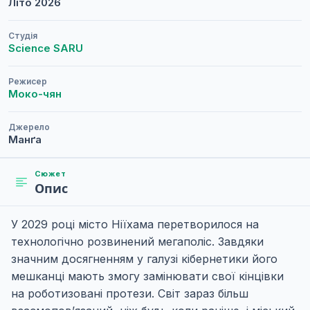
Літо
2026
Студія
Science SARU
Режисер
Моко-чян
Джерело
Манґа
Сюжет
Опис
У 2029 році місто Ніїхама перетворилося на
технологічно розвинений мегаполіс. Завдяки
значним досягненням у галузі кібернетики його
мешканці мають змогу замінювати свої кінцівки
на роботизовані протези. Світ зараз більш