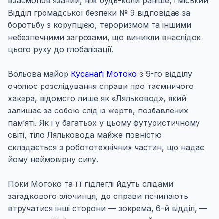
взаємопов’язаний, ніж будь-коли раніше, і міський
Відділ громадської безпеки № 9 відповідає за
боротьбу з корупцією, тероризмом та іншими
небезпечними загрозами, що виникли внаслідок
цього руху до глобалізації.
Вольова майор
Кусанаґі Мотоко
з 9-го відділу
очолює розслідування справи про таємничого
хакера, відомого лише як «Ляльковод», який
залишає за собою слід із жертв, позбавлених
пам’яті. Як і у багатьох у цьому футуристичному
світі, тіло Ляльковода майже повністю
складається з робототехнічних частин, що надає
йому неймовірну силу.
Поки Мотоко та її підлеглі йдуть слідами
загадкового злочинця, до справи починають
втручатися інші сторони — зокрема, 6-й відділ, —