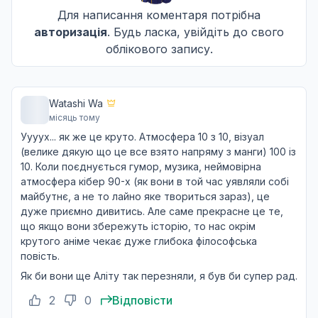
Для написання коментаря потрібна
авторизація
. Будь ласка, увійдіть до свого
облікового запису.
Watashi Wa
місяць тому
Уууух... як же це круто. Атмосфера 10 з 10, візуал
(велике дякую що це все взято напряму з манги) 100 із
10. Коли поєднується гумор, музика, неймовірна
атмосфера кібер 90-х (як вони в той час уявляли собі
майбутнє, а не то лайно яке твориться зараз), це
дуже приємно дивитись. Але саме прекрасне це те,
що якщо вони збережуть історію, то нас окрім
крутого аніме чекає дуже глибока філософська
повість.
Як би вони ще Аліту так перезняли, я був би супер рад.
2
0
Відповісти