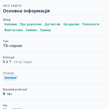
ПРО ТАЙТЛ
Основна інформація
Жанр
Бойовик
Про дорослих
Детектив
Загадкове
Психологія
Фантастика
Сейнен
Трилер
Тип
ТБ-серіал
Епізоди
5 з ?
· 23 хв / серія
Статус
Онґоінґ
Віковий рейтинг
R
18+
Рік