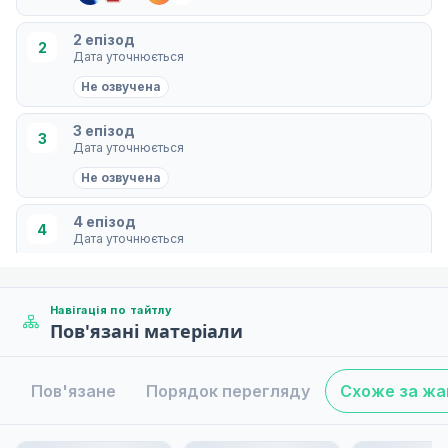
2 епізод
2
Дата уточнюється
Не озвучена
3 епізод
3
Дата уточнюється
Не озвучена
4 епізод
4
Дата уточнюється
Не озвучена
Навігація по тайтлу
5 епізод
5
Пов'язані матеріали
Дата уточнюється
Не озвучена
Пов'язане
Порядок перегляду
Схоже за ж
6 епізод
6
11 серп. 2026
за 4 дні