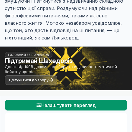
змушуючи її зіткнутися з надзвичайно складною
сутністю цієї справи. Роздумуючи над різними
філософськими питаннями, такими як сенс
власного життя, Мотоко незабаром усвідомлює,
що той, хто дасть відповіді на ці питання, — це
ніхто інший, як сам Ляльковод.
ГОЛОВНИЙ ЗБІР ANIMEON
Підтримай Шахедоріз
Донат від 100₴ допомагає збору та відкриває тематичний
бейдж у профілі.
Долучитися до збору
Налаштувати перегляд