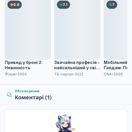
Наступна
Не озвучена
6.8
7.1
7
Привид у броні 2:
Звичайна професія -
Мобільний в
Невинність
найсильніший у світі
Ґандам: Пок
- 2 сезон
КЕ73 - Зоря
Фільм
•
2004
ТБ-серіал
•
2022
ONA
•
2006
мрійник
Обговорення
Коментарі (1)