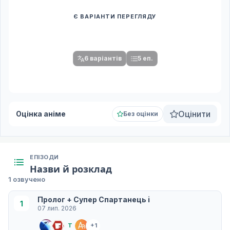
Є ВАРІАНТИ ПЕРЕГЛЯДУ
Спочатку оберіть переклад
Після вибору команди стануть доступними плеєр і список
серій.
6 варіантів
5 еп.
Оцінити
Оцінка аніме
Без оцінки
ЕПІЗОДИ
Назви й розклад
1 озвучено
Пролог + Супер Спартанець i
1
07 лип. 2026
T
+1