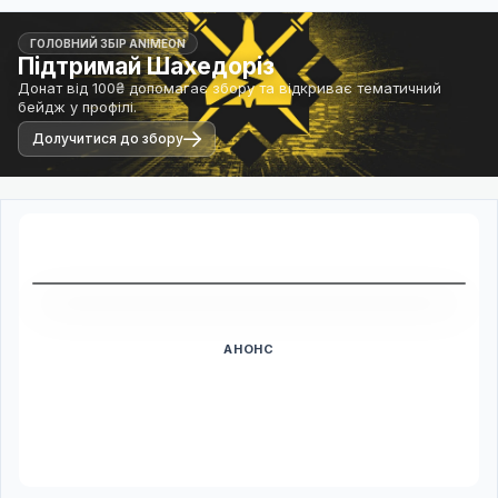
ГОЛОВНИЙ ЗБІР ANIMEON
Підтримай Шахедоріз
Донат від 100₴ допомагає збору та відкриває тематичний
бейдж у профілі.
Долучитися до збору
Дивитись трейлер
АНОНС
Прем'єра ще попереду
Дата виходу ще не підтверджена. Плеєр з'явиться після
релізу.